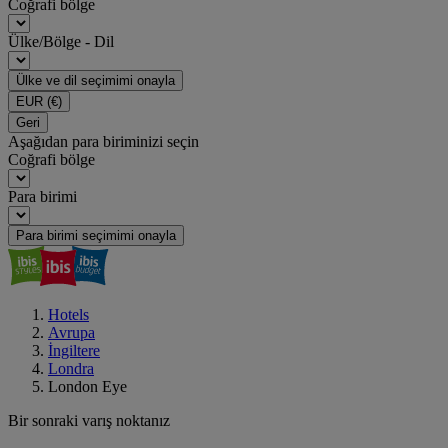
Coğrafi bölge
Ülke/Bölge - Dil
Ülke ve dil seçimimi onayla
EUR
(€)
Geri
Aşağıdan para biriminizi seçin
Coğrafi bölge
Para birimi
Para birimi seçimimi onayla
Hotels
Avrupa
İngiltere
Londra
London Eye
Bir sonraki varış noktanız