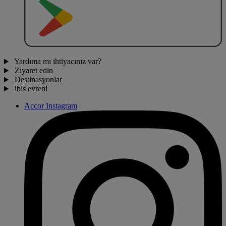
O
BT
E
R
N
O
Yardıma mı ihtiyacınız var?
Ziyaret edin
Destinasyonlar
ibis evreni
Accor Instagram