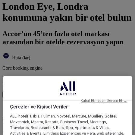
London Eye, Londra
konumuna yakın bir otel bulun
Accor’un 45’ten fazla otel markası
arasından bir otelde rezervasyon yapın
Hata (lar)
Core booking engine
You’ll be redirected to Accor website to view available hotels and
book your stay
Pencereyi kapatın
Kabul Etmeden Devam Et →
Çerezler ve Kişisel Veriler
Hata (lar)
ALL, hotelF1, ibis, Pullman, Novotel, Mercure, MGallery, Sofitel,
Nereye seyahat ediyorsunuz?
Movenpick, Mantra, Resorts, Business Travel, Meetings,
Booking Dates
Travelpros, Restaurants & Bars, Spa, Apartments & Villas,
Activities & Events, Limitless Experiences ve Hera. web sitelerinde,