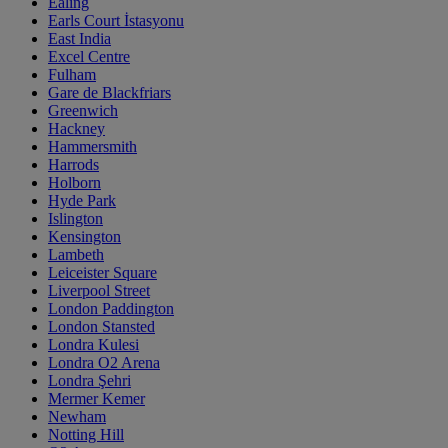
Ealing
Earls Court İstasyonu
East India
Excel Centre
Fulham
Gare de Blackfriars
Greenwich
Hackney
Hammersmith
Harrods
Holborn
Hyde Park
Islington
Kensington
Lambeth
Leiceister Square
Liverpool Street
London Paddington
London Stansted
Londra Kulesi
Londra O2 Arena
Londra Şehri
Mermer Kemer
Newham
Notting Hill