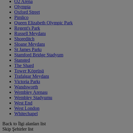
O2 Arena
Olympia
Oxford Street
Pimlico
Queen Elizabeth Olympic Park
Regent's Park
Russell Meydanı
Shoreditch
Sloane Meydanı
St James Parkı
Stamford Bridge Stadyum
Stansted
The Shard
Tower Köprüsü
Trafalgar Meydanı
Victoria Parkı
Wandsworth
Wembley Arenası
Wembley Stadyumu
West End
West London
Whitechapel
Back to İlgi alanları list
Skip Şehirler list