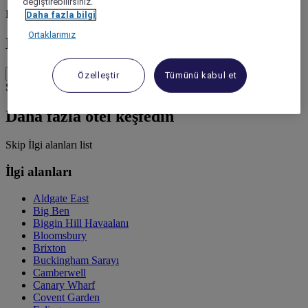
değiştirebilirsiniz.
Daha fazla seçenek göster
Back to search by categories
Daha fazla bilgi
Ortaklarımız
London Eye: Otellere göz at
Otel fiyatlarını görün
Özelleştir
Tümünü kabul et
Skip other destinations list
Daha fazla otel keşfedin
Skip İlgi alanları list
İlgi alanları
Aldgate East
Big Ben
Biggin Hill Havaalanı
Bloomsbury
Brixton
Buckingham Sarayı
Camberwell
Canary Wharf
Covent Garden