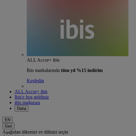
ALL Accor+ ibis
İbis markalarında
tüm yıl %15 indirim
Keşfedin
ALL Accor+ ibis
Ibis'e hoş geldiniz
ibis mağazası
Daha
EN
Geri
Aşağıdan ülkenizi ve dilinizi seçin