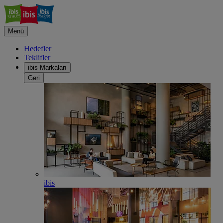
Menü
Hedefler
Teklifler
ibis Markaları
Geri
ibis