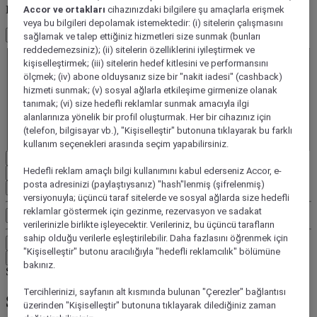
Konuklarınızı seçin
Accor ve ortakları
cihazınızdaki bilgilere şu amaçlarla erişmek
veya bu bilgileri depolamak istemektedir: (i) sitelerin çalışmasını
1 Oda - 1 Misafir
sağlamak ve talep ettiğiniz hizmetleri size sunmak (bunları
Oda 1
reddedemezsiniz); (ii) sitelerin özelliklerini iyileştirmek ve
kişiselleştirmek; (iii) sitelerin hedef kitlesini ve performansını
Oda 1
ölçmek; (iv) abone olduysanız size bir "nakit iadesi" (cashback)
Yetişkin
hizmeti sunmak; (v) sosyal ağlarla etkileşime girmenize olanak
- Bir yetişkin çıkarın
tanımak; (vi) size hedefli reklamlar sunmak amacıyla ilgi
+Bir yetişkin ekle
alanlarınıza yönelik bir profil oluşturmak. Her bir cihazınız için
Çocuk(lar)
(telefon, bilgisayar vb.), "Kişiselleştir" butonuna tıklayarak bu farklı
- Çocuk kaldır
+Çocuk ekle
kullanım seçenekleri arasında seçim yapabilirsiniz.
Sil
Hedefli reklam amaçlı bilgi kullanımını kabul ederseniz Accor, e-
posta adresinizi (paylaştıysanız) "hash"lenmiş (şifrelenmiş)
Oda ekle
versiyonuyla; üçüncü taraf sitelerde ve sosyal ağlarda size hedefli
reklamlar göstermek için gezinme, rezervasyon ve sadakat
Ek arama kriterleri, örn
verilerinizle birlikte işleyecektir. Verileriniz, bu üçüncü tarafların
sahip olduğu verilerle eşleştirilebilir. Daha fazlasını öğrenmek için
Ara
"Kişiselleştir" butonu aracılığıyla "hedefli reklamcılık" bölümüne
Nereye seyahat ediyorsunuz?
bakınız.
Skip search by categories
Tercihlerinizi, sayfanın alt kısmında bulunan "Çerezler" bağlantısı
Şuna göre ara
üzerinden "Kişiselleştir" butonuna tıklayarak dilediğiniz zaman