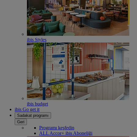
ibis Styles
ibis budget
ibis Go get it
Sadakat programı
Geri
Programı keşfedin
ALL Accor+ ibis Aboneliği