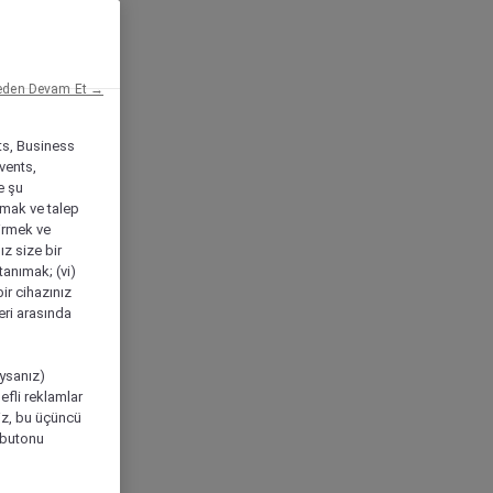
eden Devam Et →
ts, Business
vents,
e şu
amak ve talep
tirmek ve
ız size bir
tanımak; (vi)
ir cihazınız
leri arasında
ıysanız)
efli reklamlar
niz, bu üçüncü
" butonu