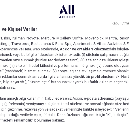
Kabul Etm
 ve Kişisel Veriler
1, ibis, Pullman, Novotel, Mercure, MGallery, Sofitel, Movenpick, Mantra, Resor
tings, Travelpros, Restaurants & Bars, Spa, Apartments & Villas, Activities & E
Experiences ve Hera. web sitelerinde,
Accor ve ortakları
cihazınızdaki bilgiler
rişmek veya bu bilgileri depolamak istemektedir: (i) sitelerin çalışmasını sağl
izmetleri size sunmak (bunları reddedemezsiniz); (ii) sitelerin özelliklerini iyileş
irmek; (iii) sitelerin hedef kitlesini ve performansını ölçmek; (iv) abone olduysan
si" (cashback) hizmeti sunmak; (v) sosyal ağlarla etkileşime girmenize olanak 
i reklamlar sunmak amacıyla ilgi alanlarınıza yönelik bir profil oluşturmak. Her b
on, bilgisayar vb.), "Kişiselleştir" butonuna tıklayarak bu farklı kullanım seçenek
ilirsiniz.
lam amaçlı bilgi kullanımını kabul ederseniz Accor, e-posta adresinizi (paylaşt
ş (şifrelenmiş) versiyonuyla; üçüncü taraf sitelerde ve sosyal ağlarda size hed
çin gezinme, rezervasyon ve sadakat verilerinizle birlikte işleyecektir. Verileri
sahip olduğu verilerle eşleştirilebilir. Daha fazlasını öğrenmek için "Kişiselleştir
a "hedefli reklamcılık" bölümüne bakınız.