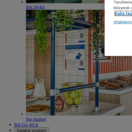
Tercihlerin
ibis Styles
tıklayarak 
Daha fazl
Ortaklarım
ibis budget
ibis Go get it
Sadakat programı