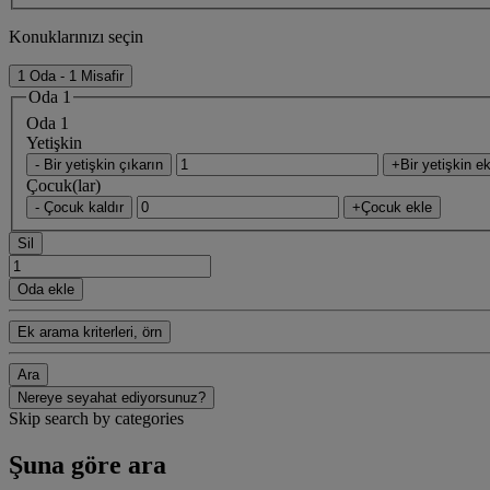
Konuklarınızı seçin
1 Oda - 1 Misafir
Oda 1
Oda 1
Yetişkin
- Bir yetişkin çıkarın
+Bir yetişkin ek
Çocuk(lar)
- Çocuk kaldır
+Çocuk ekle
Sil
Oda ekle
Ek arama kriterleri, örn
Ara
Nereye seyahat ediyorsunuz?
Skip search by categories
Şuna göre ara