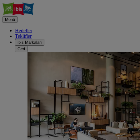
Menü
Hedefler
Teklifler
ibis Markaları
Geri