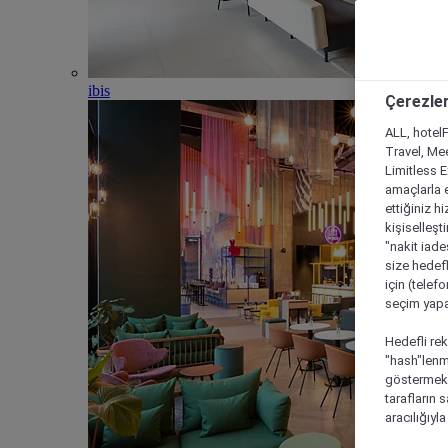
ibis
Çerezler
ALL, hotelF
Travel, Mee
Limitless 
amaçlarla e
ettiğiniz h
kişiselleşt
"nakit iade
size hedefl
için (telef
seçim yapab
Hedefli rek
"hash"lenmi
göstermek i
tarafların 
aracılığıyl