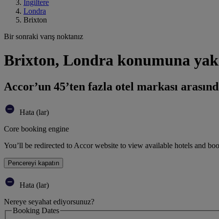
İngiltere
Londra
Brixton
Bir sonraki varış noktanız
Brixton, Londra konumuna yakı
Accor’un 45’ten fazla otel markası arasınd
Hata (lar)
Core booking engine
You’ll be redirected to Accor website to view available hotels and bo
Pencereyi kapatın
Hata (lar)
Nereye seyahat ediyorsunuz?
Booking Dates