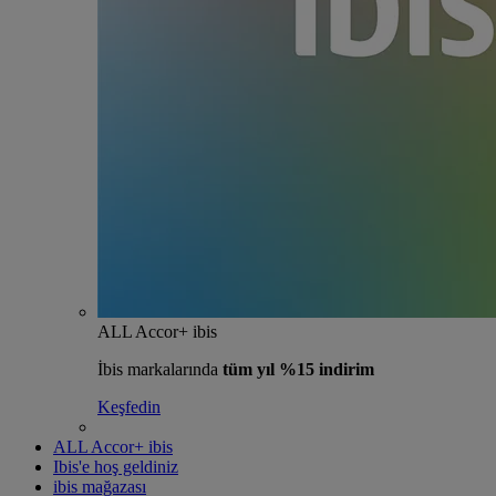
ALL Accor+ ibis
İbis markalarında
tüm yıl %15 indirim
Keşfedin
ALL Accor+ ibis
Ibis'e hoş geldiniz
ibis mağazası