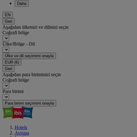
Daha
EN
Geri
Aşağıdan ülkenizi ve dilinizi seçin
Coğrafi bölge
Ülke/Bölge - Dil
Ülke ve dil seçimimi onayla
EUR
(€)
Geri
Aşağıdan para biriminizi seçin
Coğrafi bölge
Para birimi
Para birimi seçimimi onayla
Hotels
Avrupa