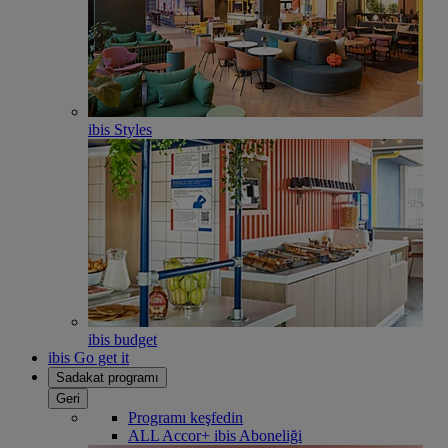
ibis Styles
ibis budget
ibis Go get it
Sadakat programı
Geri
Programı keşfedin
ALL Accor+ ibis Aboneliği