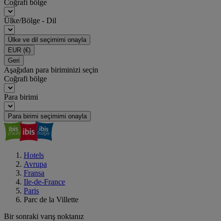
Coğrafi bölge
Ülke/Bölge - Dil
Ülke ve dil seçimimi onayla
EUR
(€)
Geri
Aşağıdan para biriminizi seçin
Coğrafi bölge
Para birimi
Para birimi seçimimi onayla
Hotels
Avrupa
Fransa
Ile-de-France
Paris
Parc de la Villette
Bir sonraki varış noktanız