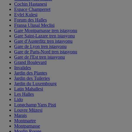
Cochin Hastanesi
Espace Champerret
Eyfel Kulesi
Forum des Halles
Fransa Ulusal Meclisi
Gare Montparnasse tren istasyonu
Gare Saint-Lazare tren istasyonu
Gare d'Austerlitz tren istasyonu
Gare de Lyon tren istasyonu
Gare de Paris-Nord tren istasyonu
Gare de l'Est tren istasyonu
Grand Boulevard
Invalides
Jardin des Plantes
Jardin des Tuileries
Jardin du Luxembourg
Latin Mahallesi
Les Halles
Lido
Longchamp Yarış Pisti
Louvre Müzesi
Marais
Montmartre
Montparnasse
Moulin Rouge