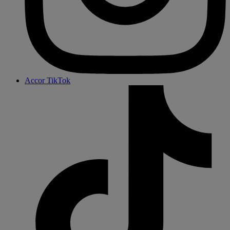
Accor TikTok