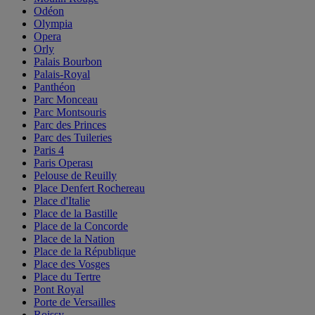
Odéon
Olympia
Opera
Orly
Palais Bourbon
Palais-Royal
Panthéon
Parc Monceau
Parc Montsouris
Parc des Princes
Parc des Tuileries
Paris 4
Paris Operası
Pelouse de Reuilly
Place Denfert Rochereau
Place d'Italie
Place de la Bastille
Place de la Concorde
Place de la Nation
Place de la République
Place des Vosges
Place du Tertre
Pont Royal
Porte de Versailles
Roissy