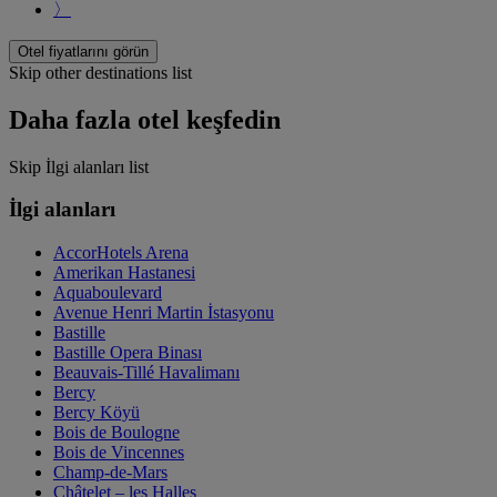
〉
Otel fiyatlarını görün
Skip other destinations list
Daha fazla otel keşfedin
Skip İlgi alanları list
İlgi alanları
AccorHotels Arena
Amerikan Hastanesi
Aquaboulevard
Avenue Henri Martin İstasyonu
Bastille
Bastille Opera Binası
Beauvais-Tillé Havalimanı
Bercy
Bercy Köyü
Bois de Boulogne
Bois de Vincennes
Champ-de-Mars
Châtelet – les Halles