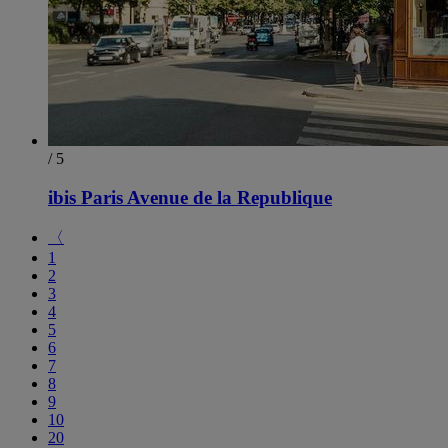
/ 5
ibis Paris Avenue de la Republique
〈
1
2
3
4
5
6
7
8
9
10
20