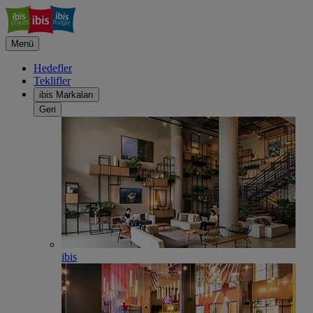
Menü
Hedefler
Teklifler
ibis Markaları
Geri
ibis