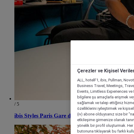
Çerezler ve Kişisel Verile
ALL, hotelF1, ibis, Pullman, Novo
Business Travel, Meetings, Travel
Events, Limitless Experiences ve 
bilgilere şu amaçlarla erişmek vey
sağlamak ve talep ettiğiniz hizmet
/ 5
özelliklerini iyileştirmek ve kişise
(iv) abone olduysanız size bir "n
ibis Styles Paris Gare de l'Est Magenta
etkileşime girmenize olanak tanım
yönelik bir profil oluşturmak. Her b
butonuna tıklayarak bu farklı kul