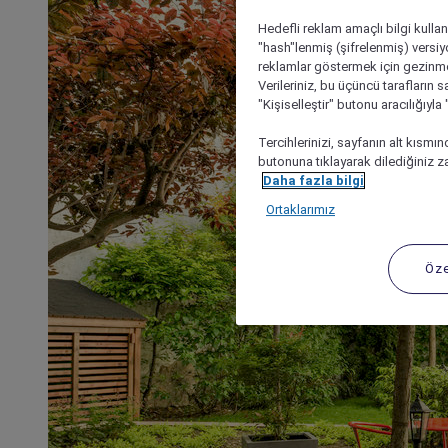
Hedefli reklam amaçlı bilgi kulla
"hash"lenmiş (şifrelenmiş) versiy
reklamlar göstermek için gezinme, 
Verileriniz, bu üçüncü tarafların s
"Kişiselleştir" butonu aracılığıyl
Tercihlerinizi, sayfanın alt kısmı
butonuna tıklayarak dilediğiniz za
Daha fazla bilgi
Ortaklarımız
Öze