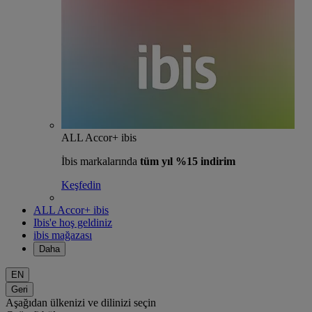
ALL Accor+ ibis
İbis markalarında
tüm yıl %15 indirim
Keşfedin
ALL Accor+ ibis
Ibis'e hoş geldiniz
ibis mağazası
Daha
EN
Geri
Aşağıdan ülkenizi ve dilinizi seçin