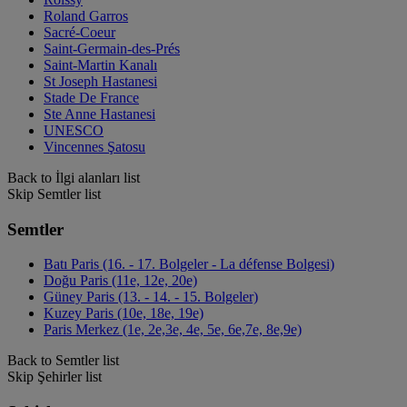
Roland Garros
Sacré-Coeur
Saint-Germain-des-Prés
Saint-Martin Kanalı
St Joseph Hastanesi
Stade De France
Ste Anne Hastanesi
UNESCO
Vincennes Şatosu
Back to İlgi alanları list
Skip Semtler list
Semtler
Batı Paris (16. - 17. Bolgeler - La défense Bolgesi)
Doğu Paris (11e, 12e, 20e)
Güney Paris (13. - 14. - 15. Bolgeler)
Kuzey Paris (10e, 18e, 19e)
Paris Merkez (1e, 2e,3e, 4e, 5e, 6e,7e, 8e,9e)
Back to Semtler list
Skip Şehirler list