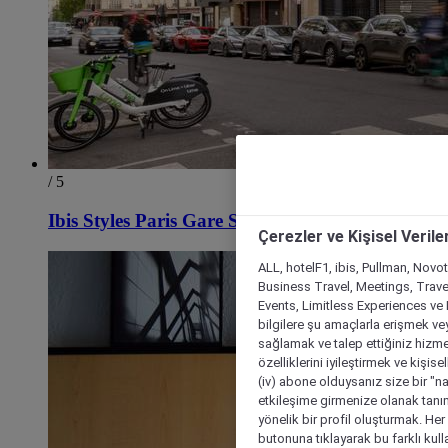
/ 5
Ibis Styles Paris Gare Saint Lazare
Çerezler ve Kişisel Verile
ALL, hotelF1, ibis, Pullman, Novo
Business Travel, Meetings, Travel
Events, Limitless Experiences ve 
bilgilere şu amaçlarla erişmek vey
sağlamak ve talep ettiğiniz hizmet
özelliklerini iyileştirmek ve kişise
(iv) abone olduysanız size bir "n
etkileşime girmenize olanak tanım
yönelik bir profil oluşturmak. Her b
butonuna tıklayarak bu farklı kul