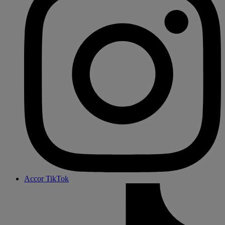
Accor TikTok