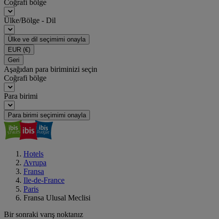
Coğrafi bölge
Ülke/Bölge - Dil
Ülke ve dil seçimimi onayla
EUR
(€)
Geri
Aşağıdan para biriminizi seçin
Coğrafi bölge
Para birimi
Para birimi seçimimi onayla
Hotels
Avrupa
Fransa
Ile-de-France
Paris
Fransa Ulusal Meclisi
Bir sonraki varış noktanız