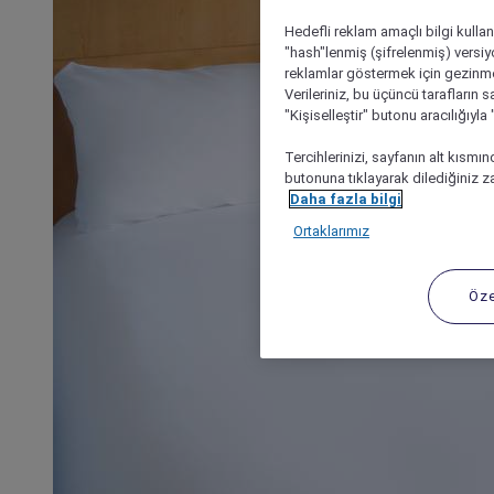
Hedefli reklam amaçlı bilgi kulla
"hash"lenmiş (şifrelenmiş) versiy
reklamlar göstermek için gezinme, 
Verileriniz, bu üçüncü tarafların s
"Kişiselleştir" butonu aracılığıyl
Tercihlerinizi, sayfanın alt kısmı
butonuna tıklayarak dilediğiniz za
Daha fazla bilgi
Ortaklarımız
Öze