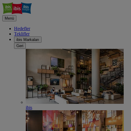
Menü
Hedefler
Teklifler
ibis Markaları
Geri
ibis