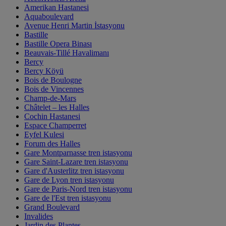
Amerikan Hastanesi
Aquaboulevard
Avenue Henri Martin İstasyonu
Bastille
Bastille Opera Binası
Beauvais-Tillé Havalimanı
Bercy
Bercy Köyü
Bois de Boulogne
Bois de Vincennes
Champ-de-Mars
Châtelet – les Halles
Cochin Hastanesi
Espace Champerret
Eyfel Kulesi
Forum des Halles
Gare Montparnasse tren istasyonu
Gare Saint-Lazare tren istasyonu
Gare d'Austerlitz tren istasyonu
Gare de Lyon tren istasyonu
Gare de Paris-Nord tren istasyonu
Gare de l'Est tren istasyonu
Grand Boulevard
Invalides
Jardin des Plantes