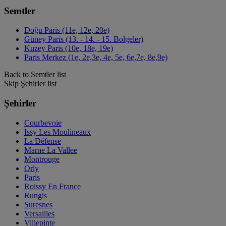
Semtler
Doğu Paris (11e, 12e, 20e)
Güney Paris (13. - 14. - 15. Bolgeler)
Kuzey Paris (10e, 18e, 19e)
Paris Merkez (1e, 2e,3e, 4e, 5e, 6e,7e, 8e,9e)
Back to Semtler list
Skip Şehirler list
Şehirler
Courbevoie
Issy Les Moulineaux
La Défense
Marne La Vallee
Montrouge
Orly
Paris
Roissy En France
Rungis
Suresnes
Versailles
Villepinte