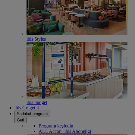
ibis Styles
ibis budget
ibis Go get it
Sadakat programı
Geri
Programı keşfedin
ALL Accor+ ibis Aboneliği