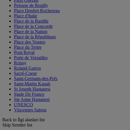
Paris Operası
Pelouse de Reuilly
Place Denfert Rochereau
Place d'Italie
Place de la Bastille
Place de la Concorde
Place de la Nation
Place de la République
Place des Vosges
Place du Tertre
Pont Royal
Porte de Versailles
Roissy
Roland Garros
Sacré-Coeur
Saint-Germain-des-Prés
Saint-Martin Kanalı
St Joseph Hastanesi
Stade De France
Ste Anne Hastanesi
UNESCO
Vincennes Şatosu
Back to İlgi alanları list
Skip Semtler list