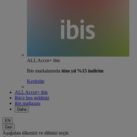
ALL Accor+ ibis
İbis markalarında
tüm yıl %15 indirim
Keşfedin
ALL Accor+ ibis
Ibis'e hoş geldiniz
ibis mağazası
Daha
EN
Geri
Aşağıdan ülkenizi ve dilinizi seçin