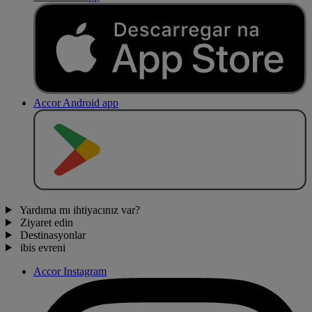
Accor Android app
O
BT
E
R
N
O
Yardıma mı ihtiyacınız var?
Ziyaret edin
Destinasyonlar
ibis evreni
Accor Instagram