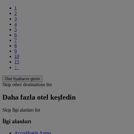
1
2
3
4
5
6
7
8
9
10
15
〉
Otel fiyatlarını görün
Skip other destinations list
Daha fazla otel keşfedin
Skip İlgi alanları list
İlgi alanları
AccorHotels Arena