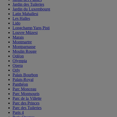
Jardin des Tuileries
Jardin du Luxembourg
Latin Mahallesi
Les Halles
Lido
Longchamp Yarış Pisti
Louvre Müzesi
Marais
Montmartre
Montparnasse
Moulin Rouge
Odéon
Olympia
Opera
Orly
Palais Bourbon
Palais-Royal
Panthéon
Parc Monceau
Parc Montsouris
Parc de la Villette
Parc des Princes
Parc des Tuileries
Paris 4