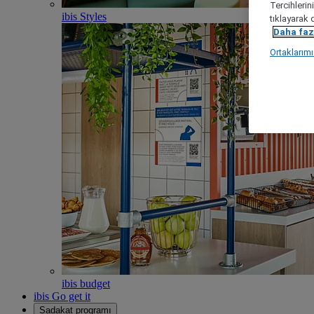
Tercihlerin
ibis Styles
tıklayarak 
Daha fazl
Ortaklarım
ibis budget
ibis Go get it
Sadakat programı