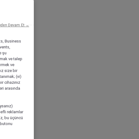
eden Devam Et →
ts, Business
vents,
e şu
amak ve talep
tirmek ve
ız size bir
tanımak; (vi)
ir cihazınız
leri arasında
ıysanız)
efli reklamlar
niz, bu üçüncü
" butonu