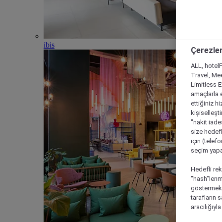
ibis
Çerezler
ALL, hotelF
Travel, Mee
Limitless 
amaçlarla e
ettiğiniz h
kişiselleşt
"nakit iade
size hedefl
için (telef
seçim yapab
Hedefli rek
"hash"lenmi
göstermek i
tarafların 
aracılığıyl