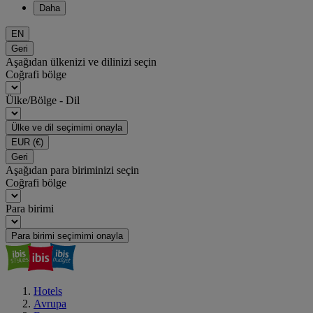
Daha
EN
Geri
Aşağıdan ülkenizi ve dilinizi seçin
Coğrafi bölge
Ülke/Bölge - Dil
Ülke ve dil seçimimi onayla
EUR
(€)
Geri
Aşağıdan para biriminizi seçin
Coğrafi bölge
Para birimi
Para birimi seçimimi onayla
Hotels
Avrupa