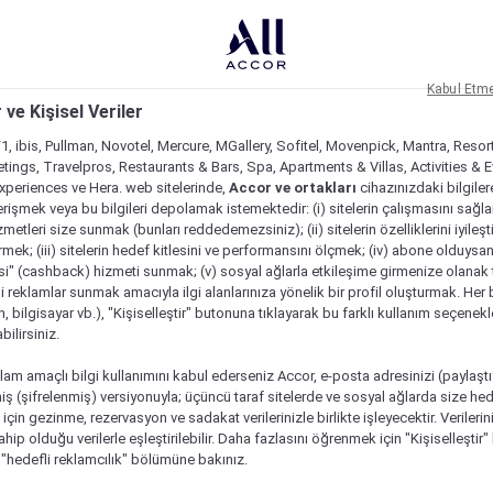
Kabul Etm
 ve Kişisel Veriler
1, ibis, Pullman, Novotel, Mercure, MGallery, Sofitel, Movenpick, Mantra, Resor
tings, Travelpros, Restaurants & Bars, Spa, Apartments & Villas, Activities & E
Experiences ve Hera. web sitelerinde,
Accor ve ortakları
cihazınızdaki bilgiler
rişmek veya bu bilgileri depolamak istemektedir: (i) sitelerin çalışmasını sağl
izmetleri size sunmak (bunları reddedemezsiniz); (ii) sitelerin özelliklerini iyileş
irmek; (iii) sitelerin hedef kitlesini ve performansını ölçmek; (iv) abone olduysan
si" (cashback) hizmeti sunmak; (v) sosyal ağlarla etkileşime girmenize olanak 
i reklamlar sunmak amacıyla ilgi alanlarınıza yönelik bir profil oluşturmak. Her b
on, bilgisayar vb.), "Kişiselleştir" butonuna tıklayarak bu farklı kullanım seçenek
ilirsiniz.
lam amaçlı bilgi kullanımını kabul ederseniz Accor, e-posta adresinizi (paylaşt
ş (şifrelenmiş) versiyonuyla; üçüncü taraf sitelerde ve sosyal ağlarda size hed
çin gezinme, rezervasyon ve sadakat verilerinizle birlikte işleyecektir. Verileri
sahip olduğu verilerle eşleştirilebilir. Daha fazlasını öğrenmek için "Kişiselleştir
a "hedefli reklamcılık" bölümüne bakınız.