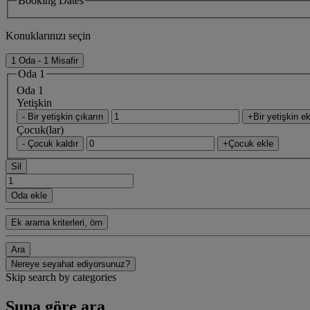
Booking Dates
Konuklarınızı seçin
1 Oda - 1 Misafir
Oda 1
Oda 1
Yetişkin
- Bir yetişkin çıkarın
+Bir yetişkin ek
Çocuk(lar)
- Çocuk kaldır
+Çocuk ekle
Sil
Oda ekle
Ek arama kriterleri, örn
Ara
Nereye seyahat ediyorsunuz?
Skip search by categories
Şuna göre ara