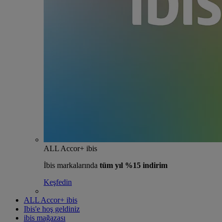
ALL Accor+ ibis
İbis markalarında
tüm yıl %15 indirim
Keşfedin
ALL Accor+ ibis
Ibis'e hoş geldiniz
ibis mağazası