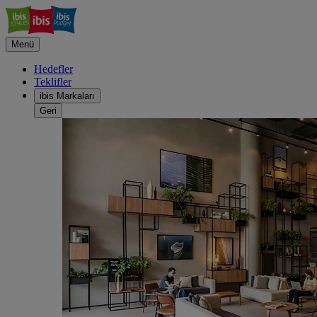
Menü
Hedefler
Teklifler
ibis Markaları
Geri