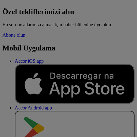
Özel tekliflerimizi alın
En son fırsatlarımızı almak için haber bültenine üye olun
Abone olun
Mobil Uygulama
Accor iOS app
Accor Android app
O
BT
E
R
N
O