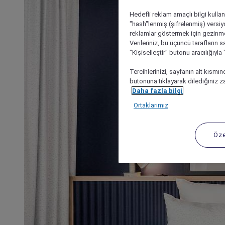
Hedefli reklam amaçlı bilgi kulla
"hash"lenmiş (şifrelenmiş) versiy
reklamlar göstermek için gezinme, 
Verileriniz, bu üçüncü tarafların s
"Kişiselleştir" butonu aracılığıyl
Tercihlerinizi, sayfanın alt kısmı
butonuna tıklayarak dilediğiniz za
Daha fazla bilgi
Ortaklarımız
Öze