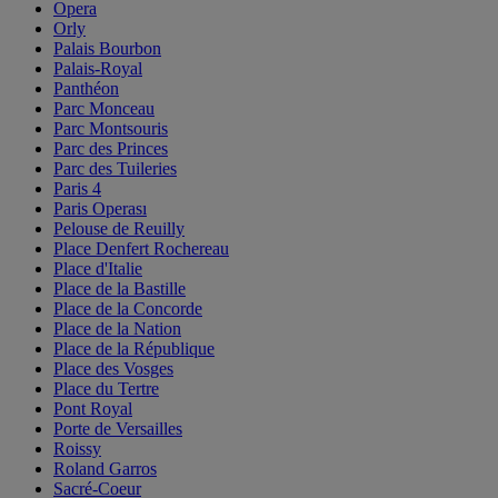
Opera
Orly
Palais Bourbon
Palais-Royal
Panthéon
Parc Monceau
Parc Montsouris
Parc des Princes
Parc des Tuileries
Paris 4
Paris Operası
Pelouse de Reuilly
Place Denfert Rochereau
Place d'Italie
Place de la Bastille
Place de la Concorde
Place de la Nation
Place de la République
Place des Vosges
Place du Tertre
Pont Royal
Porte de Versailles
Roissy
Roland Garros
Sacré-Coeur