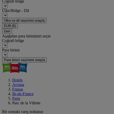
Coğrafi bölge
Ülke/Bölge - Dil
Ülke ve dil seçimimi onayla
EUR
(€)
Geri
Aşağıdan para biriminizi seçin
Coğrafi bölge
Para birimi
Para birimi seçimimi onayla
Hotels
Avrupa
Fransa
Ile-de-France
Paris
Parc de la Villette
Bir sonraki varış noktanız