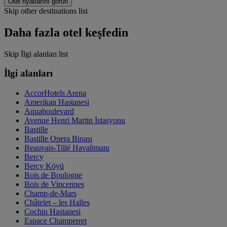
Otel fiyatlarını görün
Skip other destinations list
Daha fazla otel keşfedin
Skip İlgi alanları list
İlgi alanları
AccorHotels Arena
Amerikan Hastanesi
Aquaboulevard
Avenue Henri Martin İstasyonu
Bastille
Bastille Opera Binası
Beauvais-Tillé Havalimanı
Bercy
Bercy Köyü
Bois de Boulogne
Bois de Vincennes
Champ-de-Mars
Châtelet – les Halles
Cochin Hastanesi
Espace Champerret