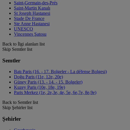
Saint-Germain-des-Prés
Saint-Martin Kanalı
St Joseph Hastanesi
Stade De France
Ste Anne Hastanesi
UNESCO
Vincennes Şatosu
Back to İlgi alanları list
Skip Semtler list
Semtler
Batı Paris (16. - 17. Bolgeler - La défense Bolgesi)
Doğu Paris (11e, 12e, 20e)
Güney Paris (13. - 14. - 15. Bolgeler)
Kuzey Paris (10e, 18e, 19e)
Paris Merkez (1e, 2e,3e, 4e, 5e, 6e,7e, 8e,9e)
Back to Semtler list
Skip Şehirler list
Şehirler