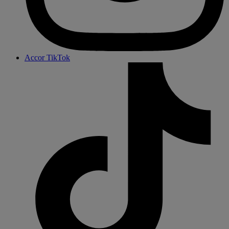
Accor TikTok