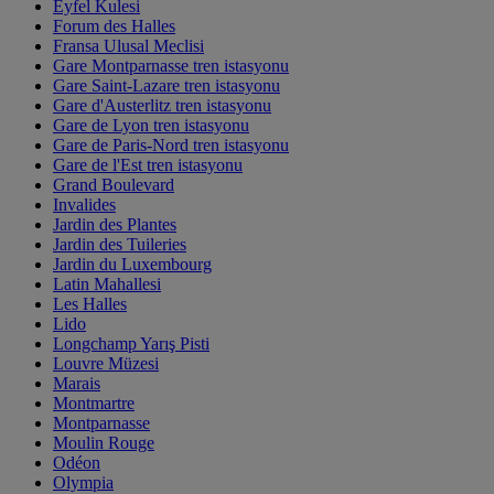
Eyfel Kulesi
Forum des Halles
Fransa Ulusal Meclisi
Gare Montparnasse tren istasyonu
Gare Saint-Lazare tren istasyonu
Gare d'Austerlitz tren istasyonu
Gare de Lyon tren istasyonu
Gare de Paris-Nord tren istasyonu
Gare de l'Est tren istasyonu
Grand Boulevard
Invalides
Jardin des Plantes
Jardin des Tuileries
Jardin du Luxembourg
Latin Mahallesi
Les Halles
Lido
Longchamp Yarış Pisti
Louvre Müzesi
Marais
Montmartre
Montparnasse
Moulin Rouge
Odéon
Olympia