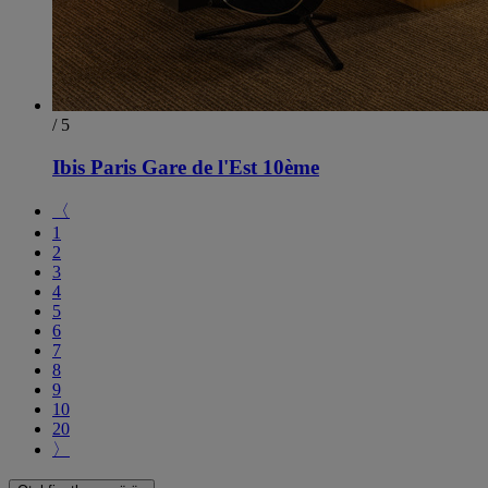
/ 5
Ibis Paris Gare de l'Est 10ème
〈
1
2
3
4
5
6
7
8
9
10
20
〉