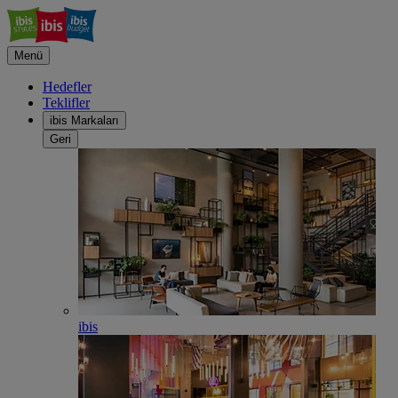
Menü
Hedefler
Teklifler
ibis Markaları
Geri
ibis