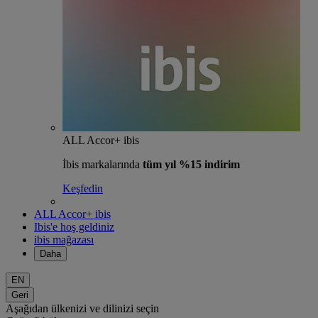
ALL Accor+ ibis
İbis markalarında
tüm yıl %15 indirim
Keşfedin
ALL Accor+ ibis
Ibis'e hoş geldiniz
ibis mağazası
Daha
EN
Geri
Aşağıdan ülkenizi ve dilinizi seçin