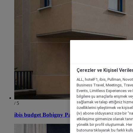
Çerezler ve Kişisel Verile
ALL, hotelF1, ibis, Pullman, Novo
Business Travel, Meetings, Travel
Events, Limitless Experiences ve 
bilgilere şu amaçlarla erişmek vey
sağlamak ve talep ettiğiniz hizmet
/ 5
özelliklerini iyileştirmek ve kişise
(iv) abone olduysanız size bir "n
ibis budget Bobigny Pantin
etkileşime girmenize olanak tanım
yönelik bir profil oluşturmak. Her b
butonuna tıklayarak bu farklı kul