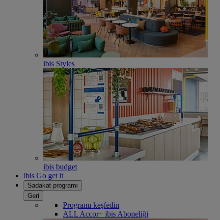
ibis Styles
ibis budget
ibis Go get it
Sadakat programı
Geri
Programı keşfedin
ALL Accor+ ibis Aboneliği