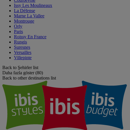
Courbevoie
Issy Les Moulineaux
La Défense
Marne La Vallee
Montrouge
Orly
Paris
Roissy En France
Rungis
Suresnes
Versailles
Villepinte
Back to Şehirler list
Daha fazla göster (80)
Back to other destinations list