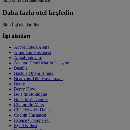
Skip other destinations list
Daha fazla otel keşfedin
Skip İlgi alanları list
İlgi alanları
AccorHotels Arena
Amerikan Hastanesi
Aquaboulevard
Avenue Henri Martin İstasyonu
Bastille
Bastille Opera Binası
Beauvais-Tillé Havalimanı
Bercy
Bercy Köyü
Bois de Boulogne
Bois de Vincennes
Champ-de-Mars
Châtelet – les Halles
Cochin Hastanesi
Espace Champerret
Eyfel Kulesi