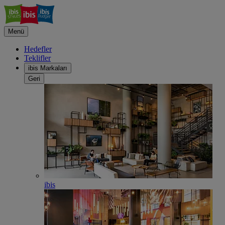
Menü
Hedefler
Teklifler
ibis Markaları
Geri
ibis