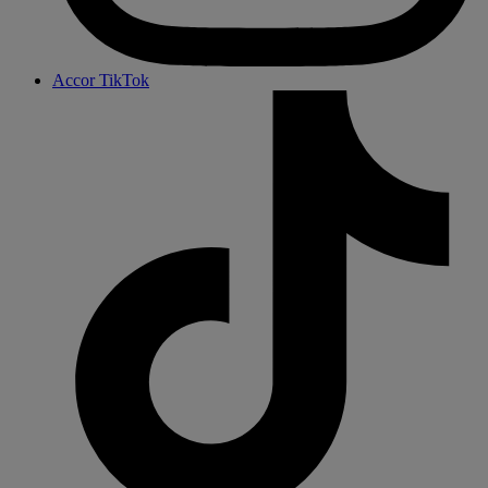
Accor TikTok