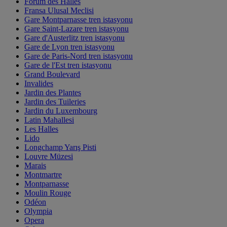
Forum des Halles
Fransa Ulusal Meclisi
Gare Montparnasse tren istasyonu
Gare Saint-Lazare tren istasyonu
Gare d'Austerlitz tren istasyonu
Gare de Lyon tren istasyonu
Gare de Paris-Nord tren istasyonu
Gare de l'Est tren istasyonu
Grand Boulevard
Invalides
Jardin des Plantes
Jardin des Tuileries
Jardin du Luxembourg
Latin Mahallesi
Les Halles
Lido
Longchamp Yarış Pisti
Louvre Müzesi
Marais
Montmartre
Montparnasse
Moulin Rouge
Odéon
Olympia
Opera