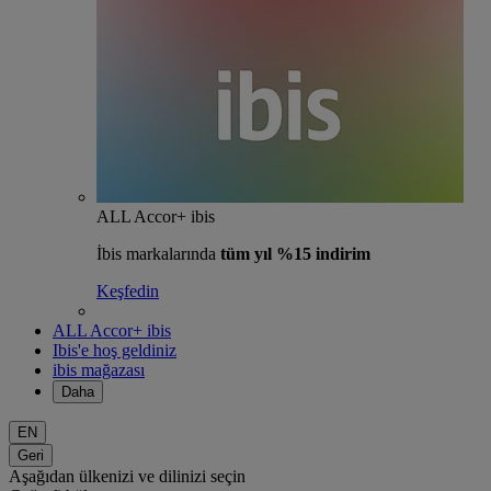
ALL Accor+ ibis
İbis markalarında
tüm yıl %15 indirim
Keşfedin
ALL Accor+ ibis
Ibis'e hoş geldiniz
ibis mağazası
Daha
EN
Geri
Aşağıdan ülkenizi ve dilinizi seçin