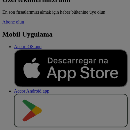
En son fırsatlarımızı almak için haber bültenine üye olun
Abone olun
Mobil Uygulama
Accor iOS app
Accor Android app
O
BT
E
R
N
O