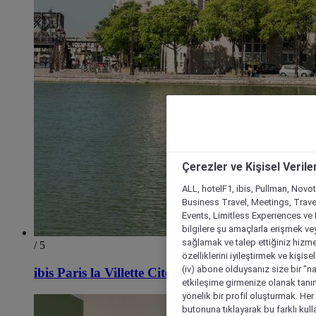
Çerezler ve Kişisel Verile
ALL, hotelF1, ibis, Pullman, Novo
Business Travel, Meetings, Travel
Events, Limitless Experiences ve 
bilgilere şu amaçlarla erişmek vey
sağlamak ve talep ettiğiniz hizmet
/ 5
özelliklerini iyileştirmek ve kişise
(iv) abone olduysanız size bir "n
ibis Paris la Villette Cité des Sciences 19. Bölge
etkileşime girmenize olanak tanım
yönelik bir profil oluşturmak. Her b
butonuna tıklayarak bu farklı kul