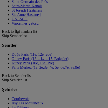
Saint-Germain-des-Prés
Saint-Martin Kanalı
St Joseph Hastanesi
Ste Anne Hastanesi
UNESCO
Vincennes Şatosu
Back to İlgi alanları list
Skip Semtler list
Semtler
Doğu Paris (11e, 12e, 20e)
Güney Paris (13. - 14. - 15. Bolgeler)
Kuzey Paris (10e, 18e, 19e)
Paris Merkez (1e, 2e,3e, 4e, 5e, 6e,7e, 8e,9e)
Back to Semtler list
Skip Şehirler list
Şehirler
Courbevoie
Issy Les Moulineaux
La Défense