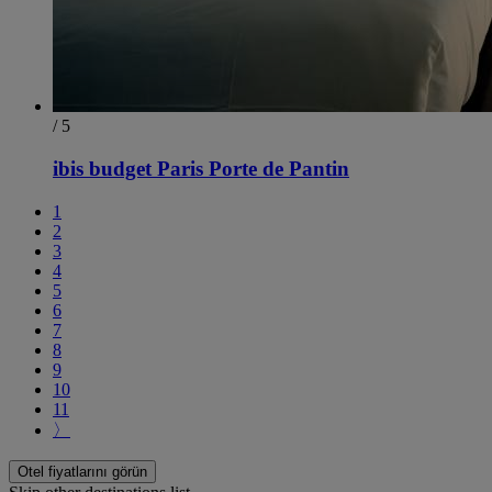
/ 5
ibis budget Paris Porte de Pantin
1
2
3
4
5
6
7
8
9
10
11
〉
Otel fiyatlarını görün