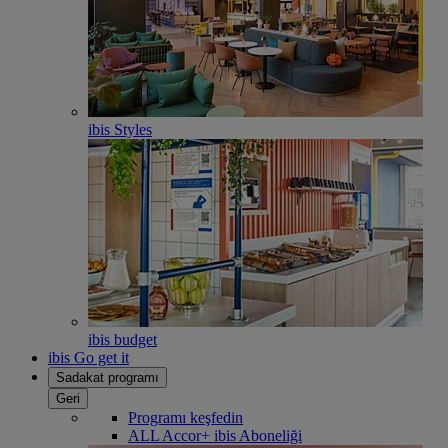
ibis Styles
ibis budget
ibis Go get it
Sadakat programı
Geri
Programı keşfedin
ALL Accor+ ibis Aboneliği