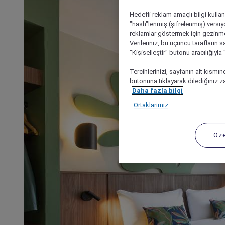
Hedefli reklam amaçlı bilgi kulla
"hash"lenmiş (şifrelenmiş) versiy
reklamlar göstermek için gezinme, 
Verileriniz, bu üçüncü tarafların s
"Kişiselleştir" butonu aracılığıyl
Tercihlerinizi, sayfanın alt kısmı
butonuna tıklayarak dilediğiniz za
Daha fazla bilgi
Ortaklarımız
Öze