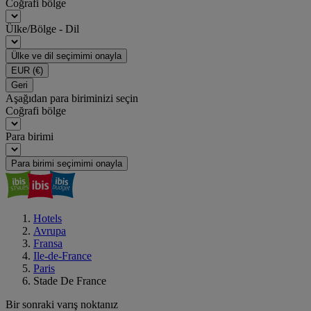
Coğrafi bölge
Ülke/Bölge - Dil
Ülke ve dil seçimimi onayla
EUR
(€)
Geri
Aşağıdan para biriminizi seçin
Coğrafi bölge
Para birimi
Para birimi seçimimi onayla
Hotels
Avrupa
Fransa
Ile-de-France
Paris
Stade De France
Bir sonraki varış noktanız