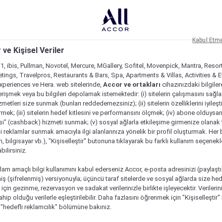
Kabul Etm
 ve Kişisel Veriler
1, ibis, Pullman, Novotel, Mercure, MGallery, Sofitel, Movenpick, Mantra, Resor
tings, Travelpros, Restaurants & Bars, Spa, Apartments & Villas, Activities & E
Experiences ve Hera. web sitelerinde,
Accor ve ortakları
cihazınızdaki bilgiler
rişmek veya bu bilgileri depolamak istemektedir: (i) sitelerin çalışmasını sağl
izmetleri size sunmak (bunları reddedemezsiniz); (ii) sitelerin özelliklerini iyileş
irmek; (iii) sitelerin hedef kitlesini ve performansını ölçmek; (iv) abone olduysan
si" (cashback) hizmeti sunmak; (v) sosyal ağlarla etkileşime girmenize olanak 
i reklamlar sunmak amacıyla ilgi alanlarınıza yönelik bir profil oluşturmak. Her b
on, bilgisayar vb.), "Kişiselleştir" butonuna tıklayarak bu farklı kullanım seçenek
ilirsiniz.
lam amaçlı bilgi kullanımını kabul ederseniz Accor, e-posta adresinizi (paylaşt
ş (şifrelenmiş) versiyonuyla; üçüncü taraf sitelerde ve sosyal ağlarda size hed
çin gezinme, rezervasyon ve sadakat verilerinizle birlikte işleyecektir. Verileri
sahip olduğu verilerle eşleştirilebilir. Daha fazlasını öğrenmek için "Kişiselleştir
a "hedefli reklamcılık" bölümüne bakınız.