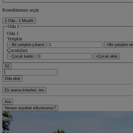
Konuklarınızı seçin
1 Oda - 1 Misafir
Oda 1
Oda 1
Yetişkin
- Bir yetişkin çıkarın
+Bir yetişkin ek
Çocuk(lar)
- Çocuk kaldır
+Çocuk ekle
Sil
Oda ekle
Ek arama kriterleri, örn
Ara
Nereye seyahat ediyorsunuz?