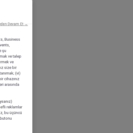
eden Devam Et →
ts, Business
vents,
e şu
amak ve talep
tirmek ve
ız size bir
tanımak; (vi)
ir cihazınız
leri arasında
ıysanız)
efli reklamlar
niz, bu üçüncü
" butonu