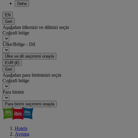
Daha
EN
Geri
Aşağıdan ülkenizi ve dilinizi seçin
Coğrafi bölge
Ülke/Bölge - Dil
Ülke ve dil seçimimi onayla
EUR
(€)
Geri
Aşağıdan para biriminizi seçin
Coğrafi bölge
Para birimi
Para birimi seçimimi onayla
Hotels
Avrupa