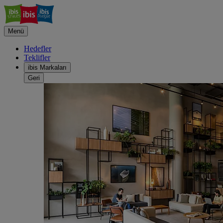
Menü
Hedefler
Teklifler
ibis Markaları
Geri