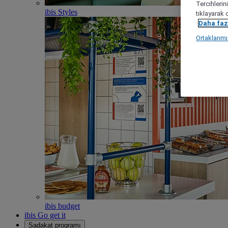
Tercihlerin
ibis Styles
tıklayarak 
Daha fazl
Ortaklarım
ibis budget
ibis Go get it
Sadakat programı