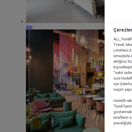
ibis
Çerezler
ALL, hotelF
Travel, Mee
Limitless 
amaçlarla e
ettiğiniz h
kişiselleşt
"nakit iade
size hedefl
için (telef
seçim yapab
Hedefli rek
"hash"lenmi
göstermek i
tarafların 
aracılığıyl