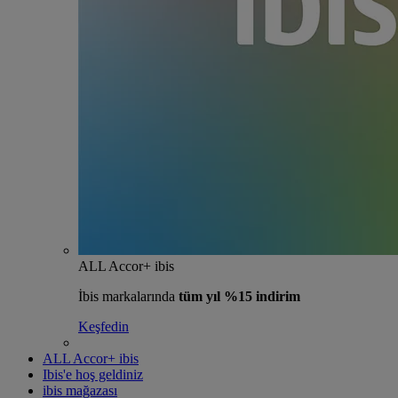
ALL Accor+ ibis
İbis markalarında
tüm yıl %15 indirim
Keşfedin
ALL Accor+ ibis
Ibis'e hoş geldiniz
ibis mağazası