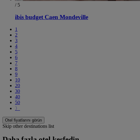
/ 5
ibis budget Caen Mondeville
1
2
3
4
5
6
7
8
9
10
20
30
40
50
〉
Otel fiyatlarını görün
Skip other destinations list
Daha fazla otel keşfedin