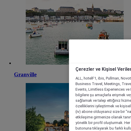
Çerezler ve Kişisel Verile
Granville
ALL, hotelF1, ibis, Pullman, Novo
Business Travel, Meetings, Travel
Events, Limitless Experiences ve 
bilgilere şu amaçlarla erişmek vey
sağlamak ve talep ettiğiniz hizmet
özelliklerini iyileştirmek ve kişise
(iv) abone olduysanız size bir "n
etkileşime girmenize olanak tanım
yönelik bir profil oluşturmak. Her b
butonuna tıklayarak bu farklı kul