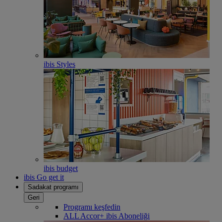
ibis Styles
ibis budget
ibis Go get it
Sadakat programı
Geri
Programı keşfedin
ALL Accor+ ibis Aboneliği