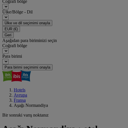
Coğrafi bölge
Ülke/Bölge - Dil
Ülke ve dil seçimimi onayla
EUR
(€)
Geri
Aşağıdan para biriminizi seçin
Coğrafi bölge
Para birimi
Para birimi seçimimi onayla
Hotels
Avrupa
Fransa
Aşağı Normandiya
Bir sonraki varış noktanız