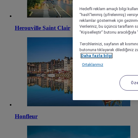
Hedefli reklam amaçlı bilgi kulla
"hash"lenmiş (şifrelenmiş) versiy
reklamlar göstermek için gezinme, 
Verileriniz, bu üçüncü tarafların s
Herouville Saint Clair
"Kişiselleştir" butonu aracılığıyl
Tercihlerinizi, sayfanın alt kısmı
butonuna tıklayarak dilediğiniz za
Daha fazla bilgi
Ortaklarımız
Öze
Honfleur