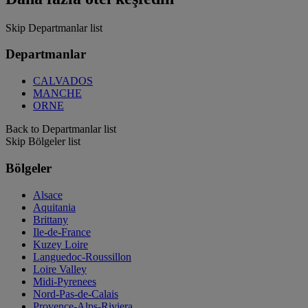
Skip Departmanlar list
Departmanlar
CALVADOS
MANCHE
ORNE
Back to Departmanlar list
Skip Bölgeler list
Bölgeler
Alsace
Aquitania
Brittany
Ile-de-France
Kuzey Loire
Languedoc-Roussillon
Loire Valley
Midi-Pyrenees
Nord-Pas-de-Calais
Provence-Alps-Riviera