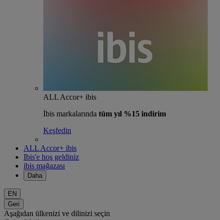
ALL Accor+ ibis
İbis markalarında
tüm yıl %15 indirim
Keşfedin
ALL Accor+ ibis
Ibis'e hoş geldiniz
ibis mağazası
Daha
EN
Geri
Aşağıdan ülkenizi ve dilinizi seçin