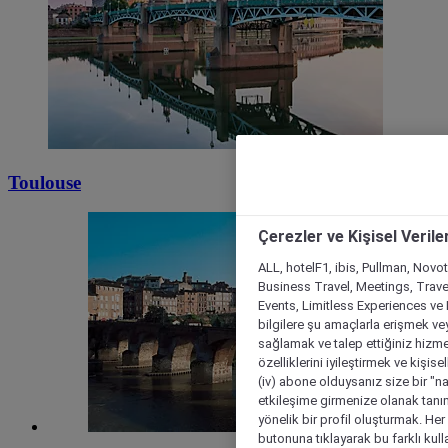
Toulouse
Çerezler ve Kişisel Verile
ALL, hotelF1, ibis, Pullman, Novo
Business Travel, Meetings, Travel
Events, Limitless Experiences ve 
bilgilere şu amaçlarla erişmek vey
sağlamak ve talep ettiğiniz hizmet
özelliklerini iyileştirmek ve kişise
(iv) abone olduysanız size bir "n
etkileşime girmenize olanak tanım
yönelik bir profil oluşturmak. Her b
butonuna tıklayarak bu farklı kul