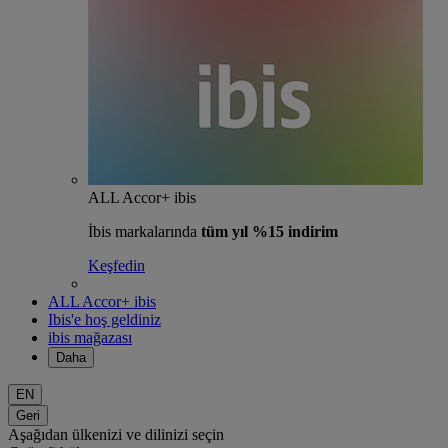
ALL Accor+ ibis
İbis markalarında
tüm yıl %15 indirim
Keşfedin
ALL Accor+ ibis
Ibis'e hoş geldiniz
ibis mağazası
Daha
EN
Geri
Aşağıdan ülkenizi ve dilinizi seçin