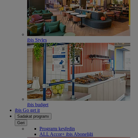
ibis Styles
ibis budget
ibis Go get it
Sadakat programı
Geri
Programı keşfedin
ALL Accor+ ibis Aboneliği