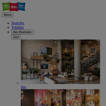
Menü
Hedefler
Teklifler
ibis Markaları
Geri
ibis