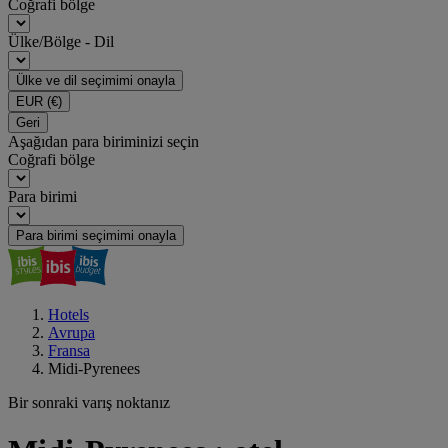
Coğrafi bölge
Ülke/Bölge - Dil
Ülke ve dil seçimimi onayla
EUR
(€)
Geri
Aşağıdan para biriminizi seçin
Coğrafi bölge
Para birimi
Para birimi seçimimi onayla
Hotels
Avrupa
Fransa
Midi-Pyrenees
Bir sonraki varış noktanız