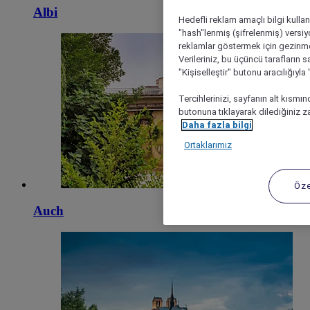
Albi
Hedefli reklam amaçlı bilgi kulla
"hash"lenmiş (şifrelenmiş) versiy
reklamlar göstermek için gezinme, 
Verileriniz, bu üçüncü tarafların s
"Kişiselleştir" butonu aracılığıyl
Tercihlerinizi, sayfanın alt kısmı
butonuna tıklayarak dilediğiniz za
Daha fazla bilgi
Ortaklarımız
Öze
Auch