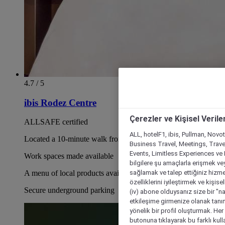
4.7 / 5
ibis Rodez Centre
Çerezler ve Kişisel Verile
ALLSAFE certified
ALL, hotelF1, ibis, Pullman, Novo
Located a 10-minute walk from the historic city center
Business Travel, Meetings, Travel
Events, Limitless Experiences ve 
Work spaces made available
bilgilere şu amaçlarla erişmek vey
sağlamak ve talep ettiğiniz hizmet
A menu of local products available 24 hours a day
özelliklerini iyileştirmek ve kişise
Secure underground parking
(iv) abone olduysanız size bir "n
etkileşime girmenize olanak tanım
yönelik bir profil oluşturmak. Her b
butonuna tıklayarak bu farklı kul