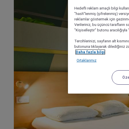
Hedefli reklam amaçlı bilgi kulla
"hash"lenmiş (şifrelenmiş) versiy
reklamlar göstermek için gezinme, 
Verileriniz, bu üçüncü tarafların s
"Kişiselleştir" butonu aracılığıyl
Tercihlerinizi, sayfanın alt kısmı
butonuna tıklayarak dilediğiniz za
Daha fazla bilgi
Ortaklarımız
Öze