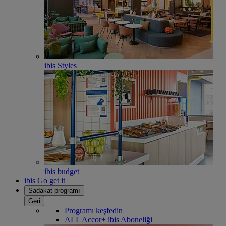
ibis Styles
ibis budget
ibis Go get it
Sadakat programı
Geri
Programı keşfedin
ALL Accor+ ibis Aboneliği