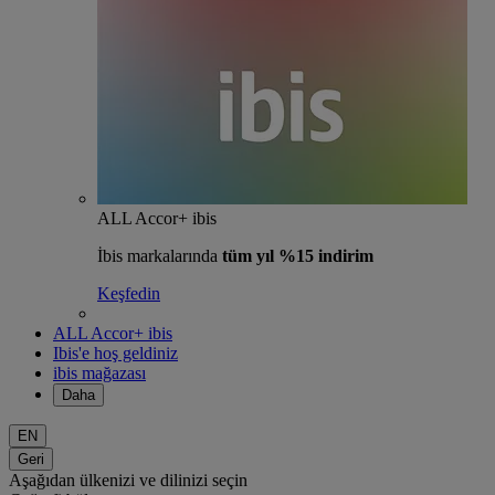
ALL Accor+ ibis
İbis markalarında
tüm yıl %15 indirim
Keşfedin
ALL Accor+ ibis
Ibis'e hoş geldiniz
ibis mağazası
Daha
EN
Geri
Aşağıdan ülkenizi ve dilinizi seçin