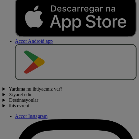
Accor Android app
O
BT
E
R
N
O
Yardıma mı ihtiyacınız var?
Ziyaret edin
Destinasyonlar
ibis evreni
Accor Instagram