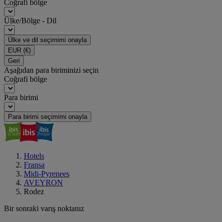
Coğrafi bölge
Ülke/Bölge - Dil
Ülke ve dil seçimimi onayla
EUR
(€)
Geri
Aşağıdan para biriminizi seçin
Coğrafi bölge
Para birimi
Para birimi seçimimi onayla
Hotels
Fransa
Midi-Pyrenees
AVEYRON
Rodez
Bir sonraki varış noktanız