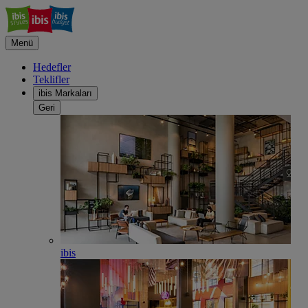
Menü
Hedefler
Teklifler
ibis Markaları
Geri
ibis