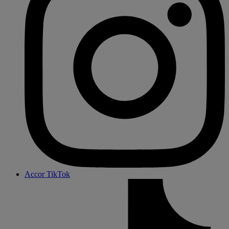
Accor TikTok