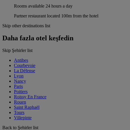
Rooms available 24 hours a day
Partner restaurant located 100m from the hotel
Skip other destinations list
Daha fazla otel keşfedin
Skip Şehirler list
Antibes
Courbevoie
La Défense
Lyon
Nancy
Paris
Poitiers
Roissy En France
Rouen
Saint Raphaël
Tours
Villepinte
Back to Şehirler list