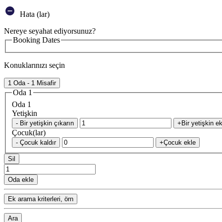
Hata (lar)
Nereye seyahat ediyorsunuz?
Booking Dates
Konuklarınızı seçin
1 Oda - 1 Misafir
Oda 1
Oda 1
Yetişkin
- Bir yetişkin çıkarın
+Bir yetişkin ek
Çocuk(lar)
- Çocuk kaldır
+Çocuk ekle
Sil
Oda ekle
Ek arama kriterleri, örn
Ara