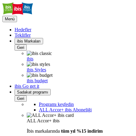
Menü
Hedefler
Teklifler
ibis Markaları
Geri
ibis
ibis Styles
ibis budget
ibis Go get it
Sadakat programı
Geri
Programı keşfedin
ALL Accor+ ibis Aboneliği
ALL Accor+ ibis
İbis markalarında
tüm yıl %15 indirim