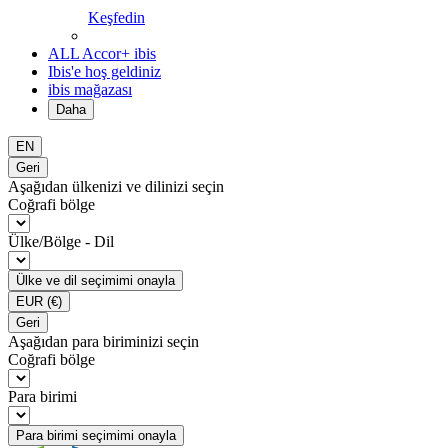
Keşfedin
ALL Accor+ ibis
Ibis'e hoş geldiniz
ibis mağazası
Daha
EN
Geri
Aşağıdan ülkenizi ve dilinizi seçin
Coğrafi bölge
Ülke/Bölge - Dil
Ülke ve dil seçimimi onayla
EUR
(€)
Geri
Aşağıdan para biriminizi seçin
Coğrafi bölge
Para birimi
Para birimi seçimimi onayla