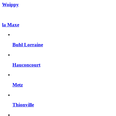
Woippy
la Maxe
Buhl Lorraine
Hauconcourt
Metz
Thionville