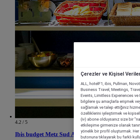
Çerezler ve Kişisel Verile
ALL, hotelF1, ibis, Pullman, Novo
Business Travel, Meetings, Travel
Events, Limitless Experiences ve 
bilgilere şu amaçlarla erişmek vey
sağlamak ve talep ettiğiniz hizmet
özelliklerini iyileştirmek ve kişise
(iv) abone olduysanız size bir "n
4.2 / 5
etkileşime girmenize olanak tanım
yönelik bir profil oluşturmak. Her b
Ibis budget Metz Sud Augny
butonuna tıklayarak bu farklı kul