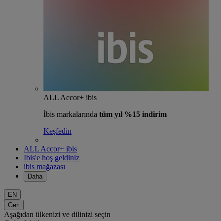
ALL Accor+ ibis
İbis markalarında
tüm yıl %15 indirim
Keşfedin
ALL Accor+ ibis
Ibis'e hoş geldiniz
ibis mağazası
Daha
EN
Geri
Aşağıdan ülkenizi ve dilinizi seçin