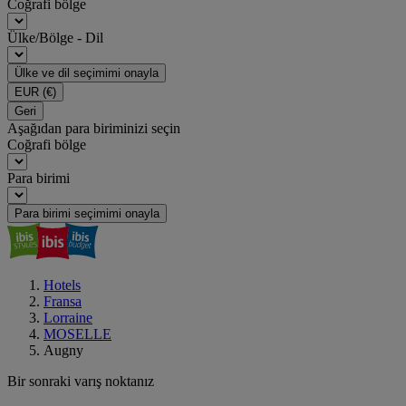
Coğrafi bölge
Ülke/Bölge - Dil
Ülke ve dil seçimimi onayla
EUR
(€)
Geri
Aşağıdan para biriminizi seçin
Coğrafi bölge
Para birimi
Para birimi seçimimi onayla
Hotels
Fransa
Lorraine
MOSELLE
Augny
Bir sonraki varış noktanız