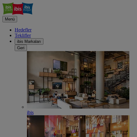
Menü
Hedefler
Teklifler
ibis Markaları
Geri
ibis