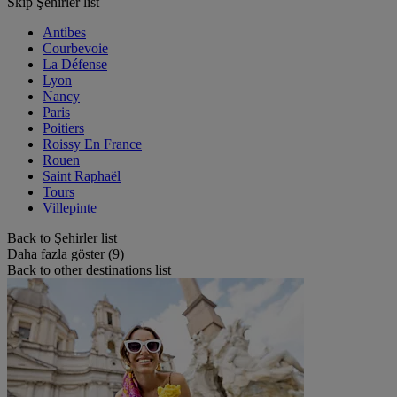
Skip Şehirler list
Antibes
Courbevoie
La Défense
Lyon
Nancy
Paris
Poitiers
Roissy En France
Rouen
Saint Raphaël
Tours
Villepinte
Back to Şehirler list
Daha fazla göster (9)
Back to other destinations list