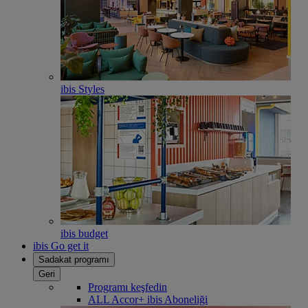
ibis Styles
ibis budget
ibis Go get it
Sadakat programı
Geri
Programı keşfedin
ALL Accor+ ibis Aboneliği