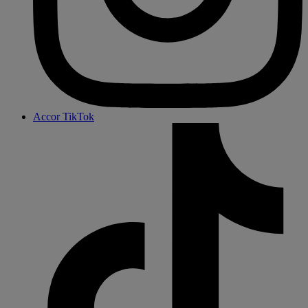
Accor TikTok