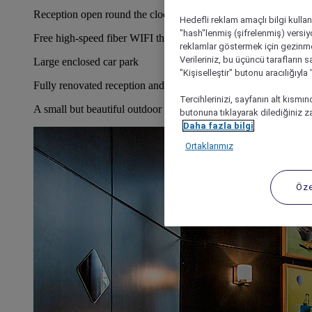
Reception open round the clock
Hedefli reklam amaçlı bilgi kulla
"hash"lenmiş (şifrelenmiş) versiy
Free high-speed fiber WIFI throughout the hotel.
reklamlar göstermek için gezinme, 
Verileriniz, bu üçüncü tarafların s
Large enclosed car park
"Kişiselleştir" butonu aracılığıyl
Fully renovated reception and breakfast area
Tercihlerinizi, sayfanın alt kısmı
A small but beautiful outdoor terrace.
butonuna tıklayarak dilediğiniz za
Daha fazla bilgi
Ortaklarımız
Öze