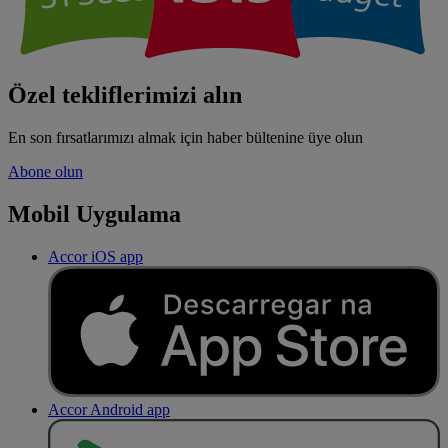
Özel tekliflerimizi alın
En son fırsatlarımızı almak için haber bültenine üye olun
Abone olun
Mobil Uygulama
Accor iOS app
Accor Android app
O
BT
E
R
N
O