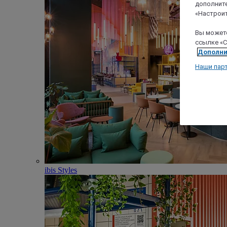
дополните
«Настроит
Вы можете
ссылке «C
Дополни
Наши пар
ibis Styles