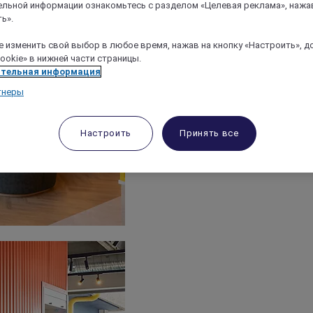
льной информации ознакомьтесь с разделом «Целевая реклама», нажа
ь».
 изменить свой выбор в любое время, нажав на кнопку «Настроить», д
ookie» в нижней части страницы.
тельная информация
тнеры
Настроить
Принять все