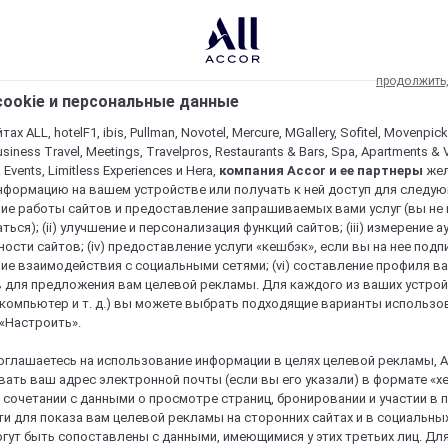
продолжить
ookie и персональные данные
ах ALL, hotelF1, ibis, Pullman, Novotel, Mercure, MGallery, Sofitel, Movenpick
usiness Travel, Meetings, Travelpros, Restaurants & Bars, Spa, Apartments & Vi
& Events, Limitless Experiences и Hera,
компания Accor и ее партнеры
же
нформацию на вашем устройстве или получать к ней доступ для следующи
ие работы сайтов и предоставление запрашиваемых вами услуг (вы не
ться); (ii) улучшение и персонализация функций сайтов; (iii) измерение 
ости сайтов; (iv) предоставление услуги «кешбэк», если вы на нее подпи
ие взаимодействия с социальными сетями; (vi) составление профиля в
 для предложения вам целевой рекламы. Для каждого из ваших устро
 компьютер и т. д.) вы можете выбрать подходящие варианты использо
 «Настроить».
оглашаетесь на использование информации в целях целевой рекламы, A
ать ваш адрес электронной почты (если вы его указали) в формате «х
в сочетании с данными о просмотре страниц, бронировании и участии в
и для показа вам целевой рекламы на сторонних сайтах и в социальных
гут быть сопоставлены с данными, имеющимися у этих третьих лиц. Дл