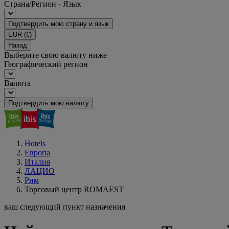
Страна/Регион - Язык
Подтвердить мою страну и язык
EUR
(€)
Назад
Выберите свою валюту ниже
Географический регион
Валюта
Подтвердить мою валюту
Hotels
Европа
Италия
ЛАЦИО
Рим
Торговый центр ROMAEST
ваш следующий пункт назначения