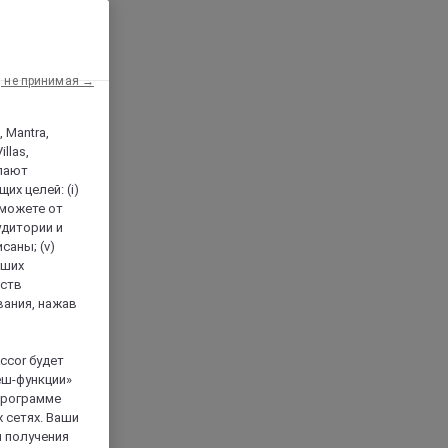
, не принимая →
, Mantra,
llas,
лают
х целей: (i)
 можете от
аудитории и
саны; (v)
аших
йств
вания, нажав
ccor будет
еш-функции»
 программе
 сетях. Ваши
я получения