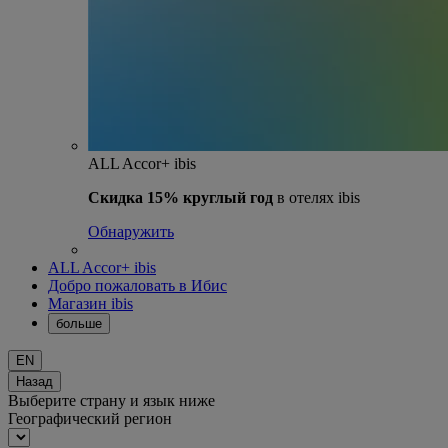
ALL Accor+ ibis
Скидка 15% круглый год
в отелях ibis
Обнаружить
ALL Accor+ ibis
Добро пожаловать в Ибис
Магазин ibis
больше
EN
Назад
Выберите страну и язык ниже
Географический регион