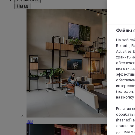
Назад
Файлы c
На веб-сайт
Resorts, B
Activities 
хранить и
обеспечен
них отказа
эффективн
обеспечен
интересов
(телефон,
на кнопку
Если вы с
обрабатыв
(hashed) 
ibis
лояльност
данные мо