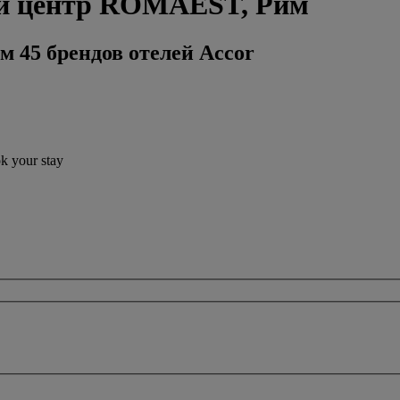
ый центр ROMAEST, Рим
м 45 брендов отелей Accor
ok your stay