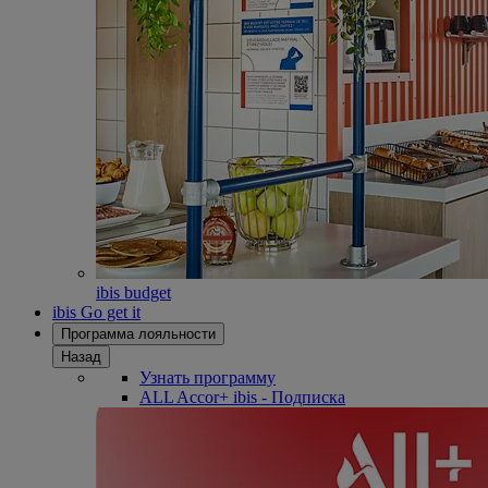
ibis budget
ibis Go get it
Программа лояльности
Назад
Узнать программу
ALL Accor+ ibis - Подписка