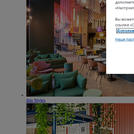
дополните
«Настроит
Вы можете
ссылке «C
Дополни
Наши пар
ibis Styles