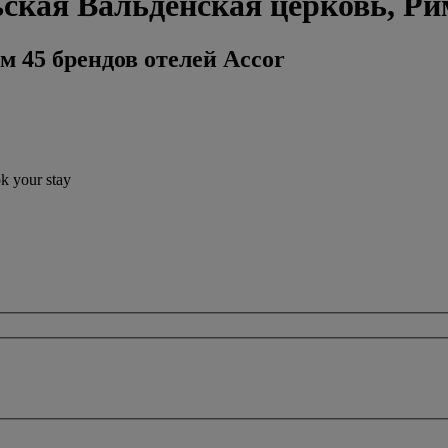
ьская Вальденская церковь, Ри
м 45 брендов отелей Accor
ok your stay