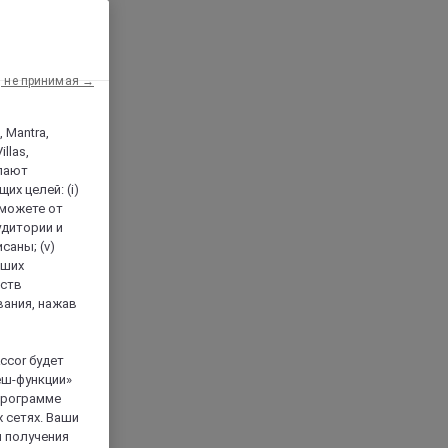
, не принимая →
, Mantra,
llas,
лают
х целей: (i)
 можете от
аудитории и
саны; (v)
аших
йств
вания, нажав
ccor будет
еш-функции»
 программе
 сетях. Ваши
я получения