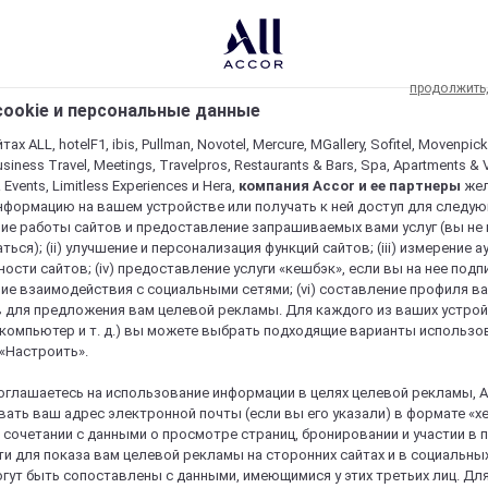
продолжить
ookie и персональные данные
ах ALL, hotelF1, ibis, Pullman, Novotel, Mercure, MGallery, Sofitel, Movenpick
usiness Travel, Meetings, Travelpros, Restaurants & Bars, Spa, Apartments & Vi
& Events, Limitless Experiences и Hera,
компания Accor и ее партнеры
же
нформацию на вашем устройстве или получать к ней доступ для следующи
ие работы сайтов и предоставление запрашиваемых вами услуг (вы не
ться); (ii) улучшение и персонализация функций сайтов; (iii) измерение 
ости сайтов; (iv) предоставление услуги «кешбэк», если вы на нее подпи
ие взаимодействия с социальными сетями; (vi) составление профиля в
 для предложения вам целевой рекламы. Для каждого из ваших устро
 компьютер и т. д.) вы можете выбрать подходящие варианты использо
 «Настроить».
оглашаетесь на использование информации в целях целевой рекламы, A
ать ваш адрес электронной почты (если вы его указали) в формате «х
в сочетании с данными о просмотре страниц, бронировании и участии в
и для показа вам целевой рекламы на сторонних сайтах и в социальных
гут быть сопоставлены с данными, имеющимися у этих третьих лиц. Дл