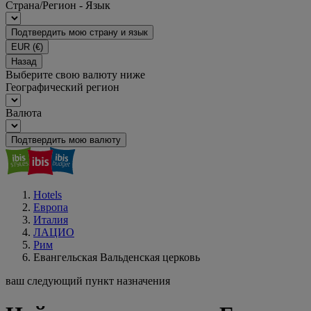
Страна/Регион - Язык
Подтвердить мою страну и язык
EUR
(€)
Назад
Выберите свою валюту ниже
Географический регион
Валюта
Подтвердить мою валюту
Hotels
Европа
Италия
ЛАЦИО
Рим
Евангельская Вальденская церковь
ваш следующий пункт назначения