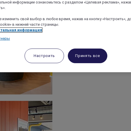
льной информации ознакомьтесь с разделом «Целевая реклама», нажа
ь».
 изменить свой выбор в любое время, нажав на кнопку «Настроить», д
ookie» в нижней части страницы.
тельная информация
тнеры
Настроить
Принять все