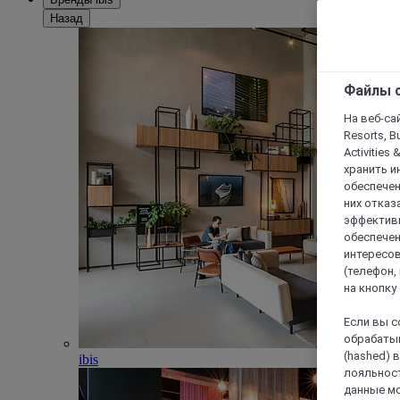
Назад
Файлы c
На веб-сайт
Resorts, B
Activities 
хранить и
обеспечен
них отказа
эффективн
обеспечен
интересов
(телефон,
на кнопку
Если вы с
обрабатыв
(hashed) 
ibis
лояльност
данные мо