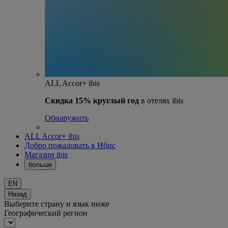
ALL Accor+ ibis
Скидка 15% круглый год
в отелях ibis
Обнаружить
ALL Accor+ ibis
Добро пожаловать в Ибис
Магазин ibis
больше
EN
Назад
Выберите страну и язык ниже
Географический регион