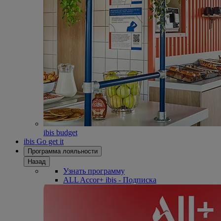
ibis budget
ibis Go get it
Программа лояльности
Назад
Узнать программу
ALL Accor+ ibis - Подписка