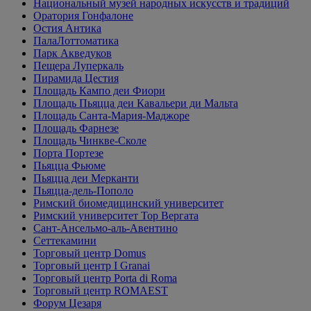
Национальный музей народных искусств и традиций
Оратория Гонфалоне
Остия Антика
ПалаЛоттоматика
Парк Акведуков
Пещера Луперкаль
Пирамида Цестия
Площадь Кампо деи Фиори
Площадь Пьяцца деи Кавальери ди Мальта
Площадь Санта-Мария-Маджоре
Площадь Фарнезе
Площадь Чинкве-Сколе
Порта Портезе
Пьяцца Фьюме
Пьяцца деи Мерканти
Пьяцца-дель-Пополо
Римский биомедицинский университет
Римский университет Тор Вергата
Сант-Ансельмо-аль-Авентино
Сеттекамини
Торговый центр Domus
Торговый центр I Granai
Торговый центр Porta di Roma
Торговый центр ROMAEST
Форум Цезаря