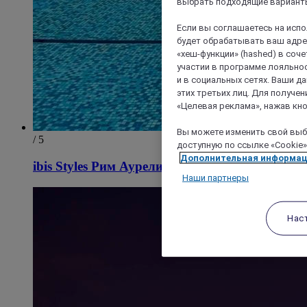
выбрать подходящие варианты
Если вы соглашаетесь на исп
будет обрабатывать ваш адрес
«хеш-функции» (hashed) в соч
участии в программе лояльнос
и в социальных сетях. Ваши 
этих третьих лиц. Для получ
«Целевая реклама», нажав кно
Вы можете изменить свой выбо
/ 5
доступную по ссылке «Cookie»
Дополнительная информа
ibis Styles Рим Аурелия
Наши партнеры
Нас