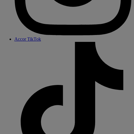
Accor TikTok