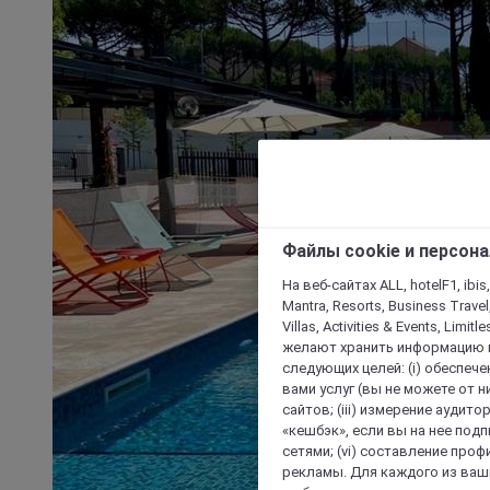
Файлы cookie и персон
На веб-сайтах ALL, hotelF1, ibis,
Mantra, Resorts, Business Travel
Villas, Activities & Events, Limit
желают хранить информацию н
следующих целей: (i) обеспе
вами услуг (вы не можете от н
сайтов; (iii) измерение аудит
«кешбэк», если вы на нее под
сетями; (vi) составление про
рекламы. Для каждого из ваши