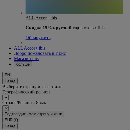
ALL Accor+ ibis
Скидка 15% круглый год
в отелях ibis
Обнаружить
ALL Accor+ ibis
Добро пожаловать в Ибис
Магазин ibis
больше
EN
Назад
Выберите страну и язык ниже
Географический регион
Страна/Регион - Язык
Подтвердить мою страну и язык
EUR
(€)
Назад