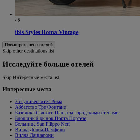
/ 5
ibis Styles Roma Vintage
Посмотреть цены отелей
Skip other destinations list
Исследуйте больше отелей
Skip Интересные места list
Интересные места
3-й университет Рима
Аббатство Тре Фонтане
Базилика Святого Павла за городскими стенами
Блошиный рынок Порта Портезе
Больница San Filippo Neri
Вилла Дориа-Памфили
Вилла Лаццарони