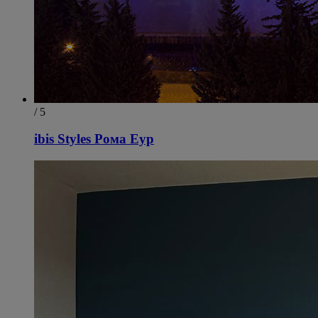
/ 5
ibis Styles Рома Еур