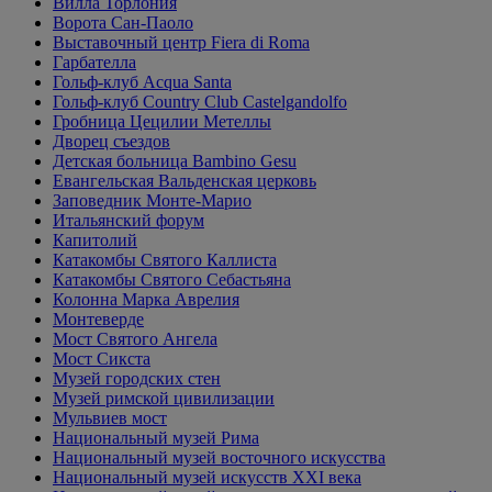
Вилла Торлония
Ворота Сан-Паоло
Выставочный центр Fiera di Roma
Гарбателла
Гольф-клуб Acqua Santa
Гольф-клуб Country Club Castelgandolfo
Гробница Цецилии Метеллы
Дворец съездов
Детская больница Bambino Gesu
Евангельская Вальденская церковь
Заповедник Монте-Марио
Итальянский форум
Капитолий
Катакомбы Святого Каллиста
Катакомбы Святого Себастьяна
Колонна Марка Аврелия
Монтеверде
Мост Святого Ангела
Мост Сикста
Музей городских стен
Музей римской цивилизации
Мульвиев мост
Национальный музей Рима
Национальный музей восточного искусства
Национальный музей искусств XXI века