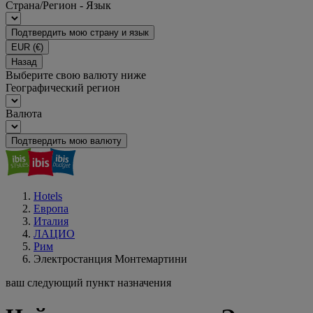
Страна/Регион - Язык
Подтвердить мою страну и язык
EUR
(€)
Назад
Выберите свою валюту ниже
Географический регион
Валюта
Подтвердить мою валюту
Hotels
Европа
Италия
ЛАЦИО
Рим
Электростанция Монтемартини
ваш следующий пункт назначения