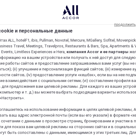
продолжить
ookie и персональные данные
ах ALL, hotelF1, ibis, Pullman, Novotel, Mercure, MGallery, Sofitel, Movenpick
usiness Travel, Meetings, Travelpros, Restaurants & Bars, Spa, Apartments & Vi
& Events, Limitless Experiences и Hera,
компания Accor и ее партнеры
же
нформацию на вашем устройстве или получать к ней доступ для следующи
ие работы сайтов и предоставление запрашиваемых вами услуг (вы не
ться); (ii) улучшение и персонализация функций сайтов; (iii) измерение 
ости сайтов; (iv) предоставление услуги «кешбэк», если вы на нее подпи
ие взаимодействия с социальными сетями; (vi) составление профиля в
 для предложения вам целевой рекламы. Для каждого из ваших устро
 компьютер и т. д.) вы можете выбрать подходящие варианты использо
 «Настроить».
оглашаетесь на использование информации в целях целевой рекламы, A
ать ваш адрес электронной почты (если вы его указали) в формате «х
в сочетании с данными о просмотре страниц, бронировании и участии в
и для показа вам целевой рекламы на сторонних сайтах и в социальных
гут быть сопоставлены с данными, имеющимися у этих третьих лиц. Дл