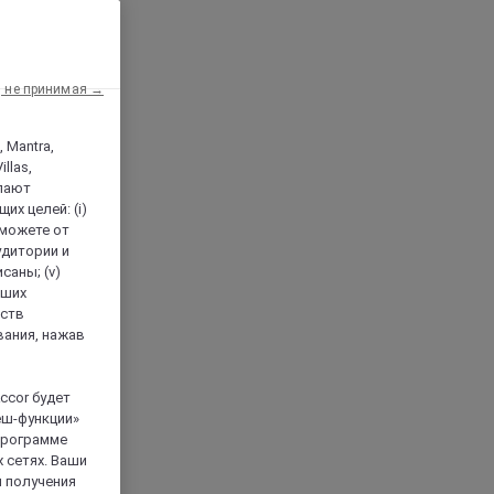
, не принимая →
, Mantra,
llas,
лают
х целей: (i)
 можете от
аудитории и
саны; (v)
аших
йств
вания, нажав
ccor будет
еш-функции»
 программе
 сетях. Ваши
я получения