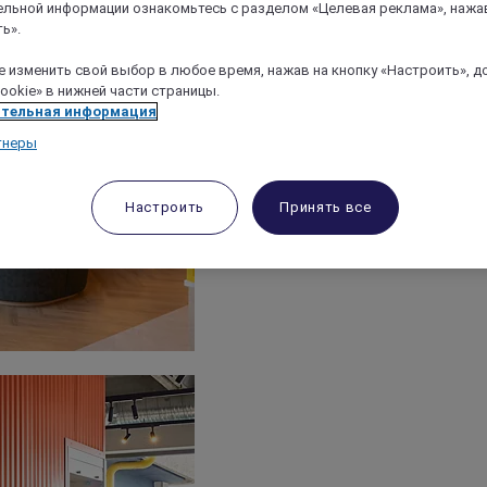
льной информации ознакомьтесь с разделом «Целевая реклама», нажа
ь».
 изменить свой выбор в любое время, нажав на кнопку «Настроить», д
ookie» в нижней части страницы.
тельная информация
тнеры
Настроить
Принять все