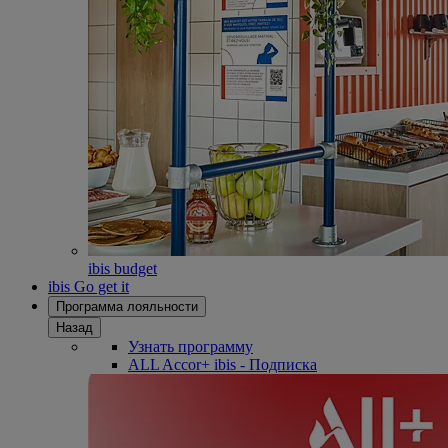
ibis budget
ibis Go get it
Программа лояльности
Назад
Узнать программу
ALL Accor+ ibis - Подписка