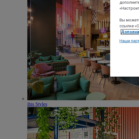
дополните
«Настроит
Вы можете
ссылке «C
Дополни
Наши пар
ibis Styles