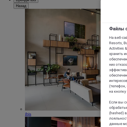
Назад
Файлы c
На веб-сайт
Resorts, B
Activities 
хранить и
обеспечен
них отказа
эффективн
обеспечен
интересов
(телефон,
на кнопку
Если вы с
обрабатыв
(hashed) 
ibis
лояльност
данные мо