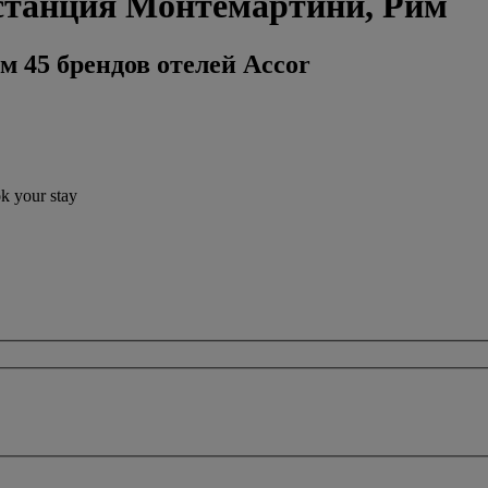
останция Монтемартини, Рим
м 45 брендов отелей Accor
ok your stay