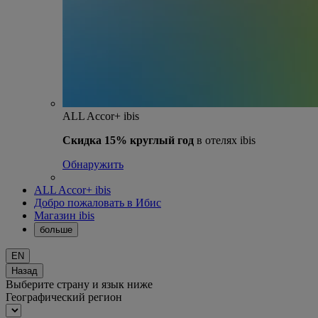
ALL Accor+ ibis
Скидка 15% круглый год
в отелях ibis
Обнаружить
ALL Accor+ ibis
Добро пожаловать в Ибис
Магазин ibis
больше
EN
Назад
Выберите страну и язык ниже
Географический регион