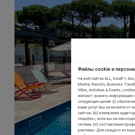
Файлы cookie и персон
На веб-сайтах ALL, hotelF1, ibis,
Mantra, Resorts, Business Travel
Villas, Activities & Events, Limit
желают хранить информацию н
следующих целей: (i) обеспе
вами услуг (вы не можете от н
сайтов; (iii) измерение аудит
«кешбэк», если вы на нее под
сетями; (vi) составление про
рекламы. Для каждого из ваши