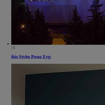
/ 5
ibis Styles Рома Еур