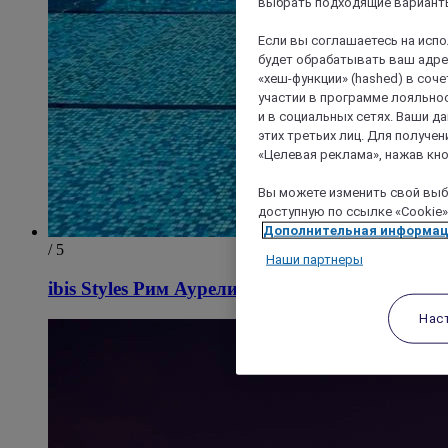
выбрать подходящие варианты
Если вы соглашаетесь на исп
будет обрабатывать ваш адрес
«хеш-функции» (hashed) в соч
участии в программе лояльнос
и в социальных сетях. Ваши 
этих третьих лиц. Для получ
«Целевая реклама», нажав кно
Вы можете изменить свой выбо
доступную по ссылке «Cookie»
Дополнительная информа
/ 5
Наши партнеры
ibis Styles Рим Аурелия
Нас