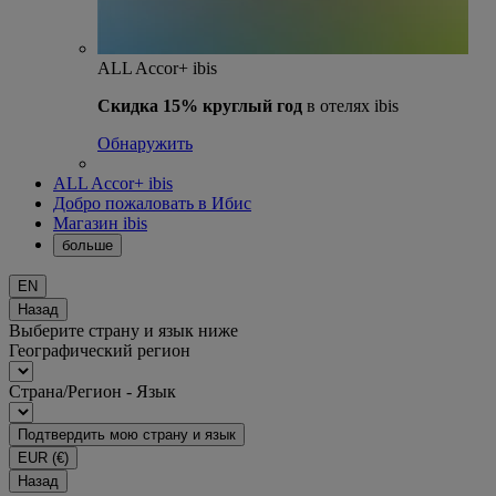
ALL Accor+ ibis
Скидка 15% круглый год
в отелях ibis
Обнаружить
ALL Accor+ ibis
Добро пожаловать в Ибис
Магазин ibis
больше
EN
Назад
Выберите страну и язык ниже
Географический регион
Страна/Регион - Язык
Подтвердить мою страну и язык
EUR
(€)
Назад