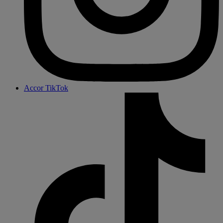
Accor TikTok