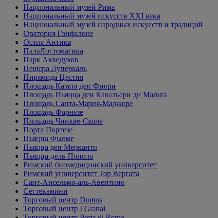
Национальный музей Рима
Национальный музей искусств XXI века
Национальный музей народных искусств и традиций
Оратория Гонфалоне
Остия Антика
ПалаЛоттоматика
Парк Акведуков
Пещера Луперкаль
Пирамида Цестия
Площадь Кампо деи Фиори
Площадь Пьяцца деи Кавальери ди Мальта
Площадь Санта-Мария-Маджоре
Площадь Фарнезе
Площадь Чинкве-Сколе
Порта Портезе
Пьяцца Фьюме
Пьяцца деи Мерканти
Пьяцца-дель-Пополо
Римский биомедицинский университет
Римский университет Тор Вергата
Сант-Ансельмо-аль-Авентино
Сеттекамини
Торговый центр Domus
Торговый центр I Granai
Торговый центр Porta di Roma