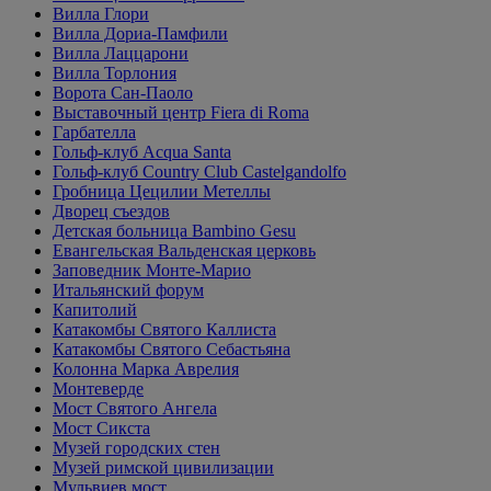
Вилла Глори
Вилла Дориа-Памфили
Вилла Лаццарони
Вилла Торлония
Ворота Сан-Паоло
Выставочный центр Fiera di Roma
Гарбателла
Гольф-клуб Acqua Santa
Гольф-клуб Country Club Castelgandolfo
Гробница Цецилии Метеллы
Дворец съездов
Детская больница Bambino Gesu
Евангельская Вальденская церковь
Заповедник Монте-Марио
Итальянский форум
Капитолий
Катакомбы Святого Каллиста
Катакомбы Святого Себастьяна
Колонна Марка Аврелия
Монтеверде
Мост Святого Ангела
Мост Сикста
Музей городских стен
Музей римской цивилизации
Мульвиев мост