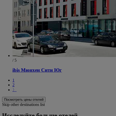
/ 5
ibis Мюнхен Сити Юг
1
2
〉
Посмотреть цены отелей
Skip other destinations list
Исследуйте больше отелей