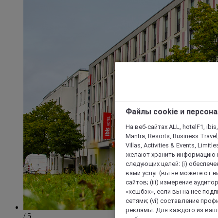
Файлы cookie и персон
На веб-сайтах ALL, hotelF1, ibis,
Mantra, Resorts, Business Travel
Villas, Activities & Events, Limit
желают хранить информацию н
следующих целей: (i) обеспе
вами услуг (вы не можете от н
сайтов; (iii) измерение аудит
«кешбэк», если вы на нее под
сетями; (vi) составление про
рекламы. Для каждого из ваши
/ 5