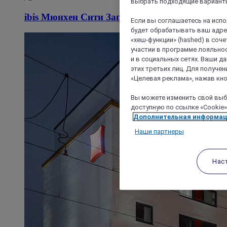
выбрать подходящие варианты
ibis Мюнхен Сити Запад
Если вы соглашаетесь на исп
будет обрабатывать ваш адрес
«хеш-функции» (hashed) в соч
участии в программе лояльнос
и в социальных сетях. Ваши 
этих третьих лиц. Для получ
«Целевая реклама», нажав кно
Вы можете изменить свой выбо
доступную по ссылке «Cookie»
Дополнительная информа
Наши партнеры
Нас