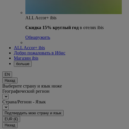
ALL Accor+ ibis
Скидка 15% круглый год
в отелях ibis
Обнаружить
ALL Accor+ ibis
Добро пожаловать в Ибис
Магазин ibis
больше
EN
Назад
Выберите страну и язык ниже
Географический регион
Страна/Регион - Язык
Подтвердить мою страну и язык
EUR
(€)
Назад