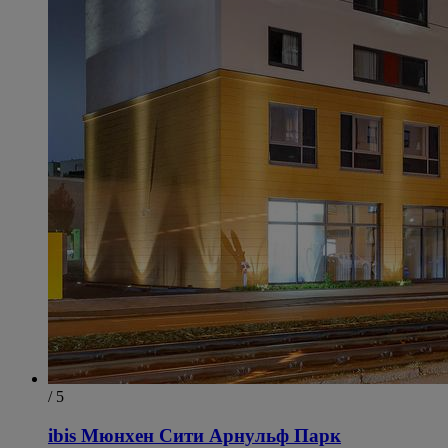
/ 5
ibis Мюнхен Сити Арнульф Парк