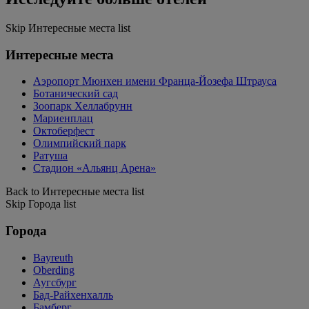
Skip Интересные места list
Интересные места
Аэропорт Мюнхен имени Франца-Йозефа Штрауса
Ботанический сад
Зоопарк Хеллабрунн
Мариенплац
Октоберфест
Олимпийский парк
Ратуша
Стадион «Альянц Арена»
Back to Интересные места list
Skip Города list
Города
Bayreuth
Oberding
Аугсбург
Бад-Райхенхалль
Бамберг