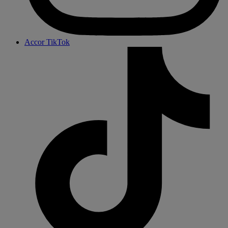
Accor TikTok