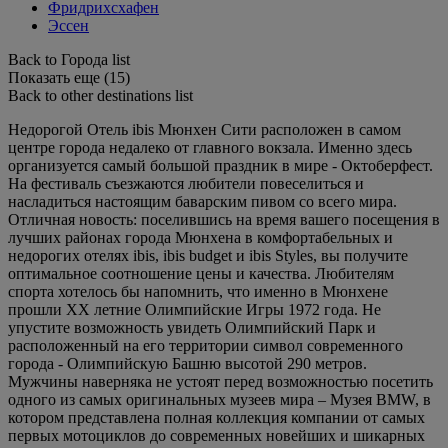
Фридрихсхафен
Эссен
Back to Города list
Показать еще (15)
Back to other destinations list
Недорогой Отель ibis Мюнхен Сити расположен в самом
центре города недалеко от главного вокзала. Именно здесь
организуется самый большой праздник в мире - Октоберфест.
На фестиваль съезжаются любители повеселиться и
насладиться настоящим баварским пивом со всего мира.
Отличная новость: поселившись на время вашего посещения в
лучших районах города Мюнхена в комфортабельных и
недорогих отелях ibis, ibis budget и ibis Styles, вы получите
оптимальное соотношение цены и качества. Любителям
спорта хотелось бы напомнить, что именно в Мюнхене
прошли XX летние Олимпийские Игры 1972 года. Не
упустите возможность увидеть Олимпийский Парк и
расположенный на его территории символ современного
города - Олимпийскую Башню высотой 290 метров.
Мужчины наверняка не устоят перед возможностью посетить
одного из самых оригинальных музеев мира – Музея BMW, в
котором представлена полная коллекция компании от самых
первых мотоциклов до современных новейших и шикарных