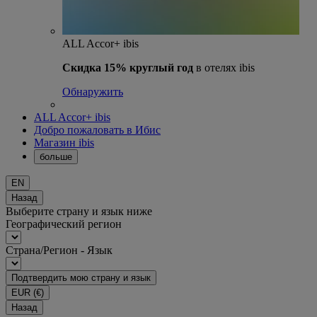
ALL Accor+ ibis
Скидка 15% круглый год
в отелях ibis
Обнаружить
ALL Accor+ ibis
Добро пожаловать в Ибис
Магазин ibis
больше
EN
Назад
Выберите страну и язык ниже
Географический регион
Страна/Регион - Язык
Подтвердить мою страну и язык
EUR
(€)
Назад