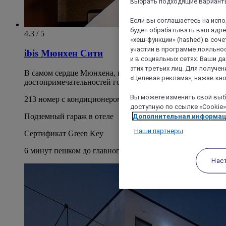
выбрать подходящие варианты
Если вы соглашаетесь на исп
будет обрабатывать ваш адрес
4.3 / 5
«хеш-функции» (hashed) в соч
участии в программе лояльнос
ibis Мюнхен Сити
и в социальных сетях. Ваши 
этих третьих лиц. Для получ
В самом сердце Мюнхена, в пешей доступности от
«Целевая реклама», нажав кно
достопримечательностей города!
Вы можете изменить свой выбо
213 номер с кондиционером
доступную по ссылке «Cookie»
Подземный гараж в отеле
Дополнительная информа
Наши партнеры
Сертификат Green Key
6 минут пешком до главного вокзала Мюнхена
Нас