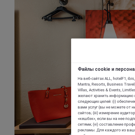
Файлы cookie и персон
На веб-сайтах ALL, hotelF1, ibis,
Mantra, Resorts, Business Travel
Villas, Activities & Events, Limit
желают хранить информацию н
следующих целей: (i) обеспе
вами услуг (вы не можете от н
сайтов; (iii) измерение аудит
«кешбэк», если вы на нее под
сетями; (vi) составление про
рекламы. Для каждого из ваши