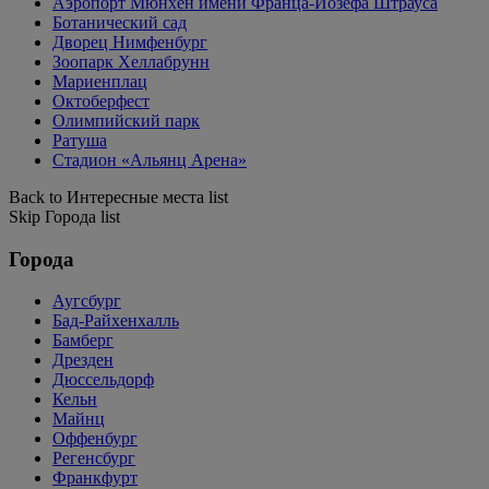
Аэропорт Мюнхен имени Франца-Йозефа Штрауса
Ботанический сад
Дворец Нимфенбург
Зоопарк Хеллабрунн
Мариенплац
Октоберфест
Олимпийский парк
Ратуша
Стадион «Альянц Арена»
Back to Интересные места list
Skip Города list
Города
Аугсбург
Бад-Райхенхалль
Бамберг
Дрезден
Дюссельдорф
Кельн
Майнц
Оффенбург
Регенсбург
Франкфурт