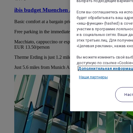
выбрать подходящие варианты
ibis budget Muenchen Airport Erding
Если вы соглашаетесь на исп
будет обрабатывать ваш адрес
Basic comfort at a bargain price
«хеш-функции» (hashed) в соч
участии в программе лояльнос
Free parking in the immediate vicinity
и в социальных сетях. Ваши 
этих третьих лиц. Для получ
Macchiato, cappuccino or espresso with breakfast buffet for
«Целевая реклама», нажав кно
EUR 13.50/person
Therme Erding is just 1.2 miles from the hotel
Вы можете изменить свой выбо
доступную по ссылке «Cookie»
Just 5.6 miles from Munich Airport
Дополнительная информа
Наши партнеры
Нас