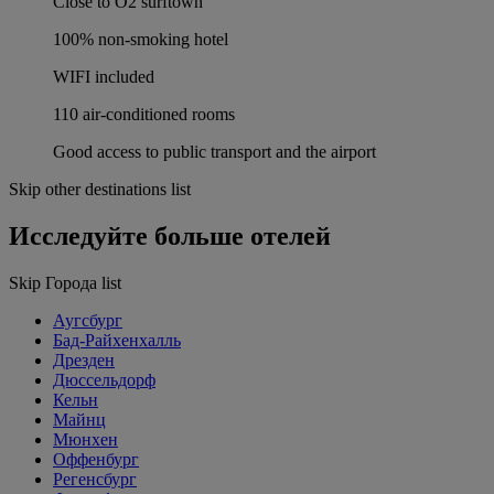
Close to O2 surftown
100% non-smoking hotel
WIFI included
110 air-conditioned rooms
Good access to public transport and the airport
Skip other destinations list
Исследуйте больше отелей
Skip Города list
Аугсбург
Бад-Райхенхалль
Дрезден
Дюссельдорф
Кельн
Майнц
Мюнхен
Оффенбург
Регенсбург