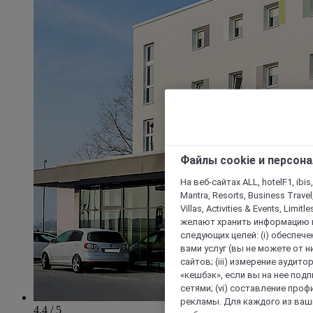
Файлы cookie и персон
На веб-сайтах ALL, hotelF1, ibis,
Mantra, Resorts, Business Travel
Villas, Activities & Events, Limit
желают хранить информацию н
следующих целей: (i) обеспе
вами услуг (вы не можете от н
сайтов; (iii) измерение аудит
«кешбэк», если вы на нее под
сетями; (vi) составление про
рекламы. Для каждого из ваши
4.4 / 5