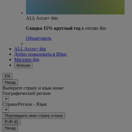
ALL Accor+ ibis
Скидка 15% круглый год
в отелях ibis
Обнаружить
ALL Accor+ ibis
Добро пожаловать в Ибис
Магазин ibis
больше
EN
Назад
Выберите страну и язык ниже
Географический регион
Страна/Регион - Язык
Подтвердить мою страну и язык
EUR
(€)
Назад