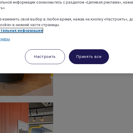
льной информации ознакомьтесь с разделом «Целевая реклама», нажа
ь».
 изменить свой выбор в любое время, нажав на кнопку «Настроить», д
ookie» в нижней части страницы.
тельная информация
тнеры
Настроить
Принять все