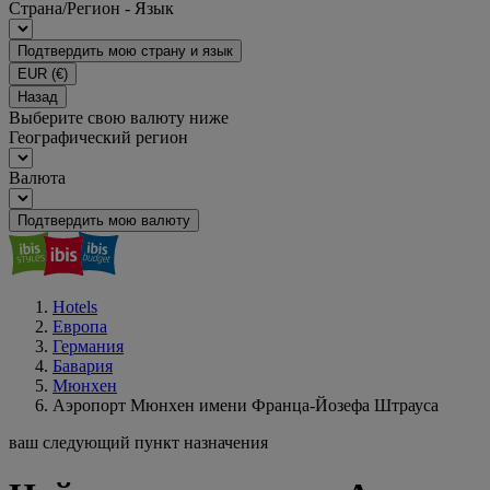
Страна/Регион - Язык
Подтвердить мою страну и язык
EUR
(€)
Назад
Выберите свою валюту ниже
Географический регион
Валюта
Подтвердить мою валюту
Hotels
Европа
Германия
Бавария
Мюнхен
Аэропорт Мюнхен имени Франца-Йозефа Штрауса
ваш следующий пункт назначения