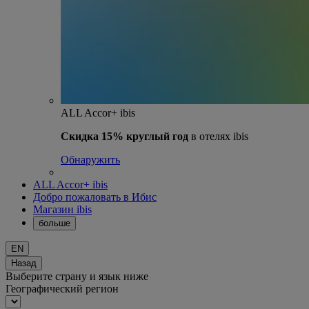
ALL Accor+ ibis
Скидка 15% круглый год
в отелях ibis
Обнаружить
ALL Accor+ ibis
Добро пожаловать в Ибис
Магазин ibis
больше
EN
Назад
Выберите страну и язык ниже
Географический регион