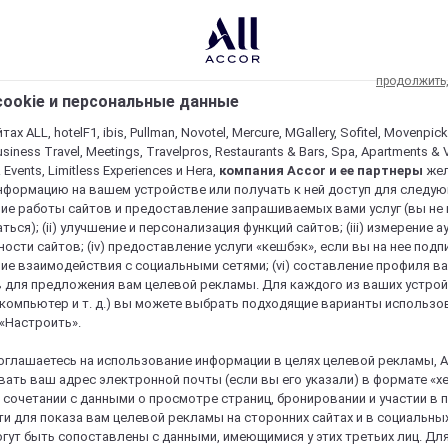
продолжить
ookie и персональные данные
ах ALL, hotelF1, ibis, Pullman, Novotel, Mercure, MGallery, Sofitel, Movenpick
usiness Travel, Meetings, Travelpros, Restaurants & Bars, Spa, Apartments & Vi
& Events, Limitless Experiences и Hera,
компания Accor и ее партнеры
же
нформацию на вашем устройстве или получать к ней доступ для следующи
ие работы сайтов и предоставление запрашиваемых вами услуг (вы не
ться); (ii) улучшение и персонализация функций сайтов; (iii) измерение 
ости сайтов; (iv) предоставление услуги «кешбэк», если вы на нее подпи
ие взаимодействия с социальными сетями; (vi) составление профиля в
 для предложения вам целевой рекламы. Для каждого из ваших устро
 компьютер и т. д.) вы можете выбрать подходящие варианты использо
 «Настроить».
оглашаетесь на использование информации в целях целевой рекламы, A
ать ваш адрес электронной почты (если вы его указали) в формате «х
в сочетании с данными о просмотре страниц, бронировании и участии в
и для показа вам целевой рекламы на сторонних сайтах и в социальных
гут быть сопоставлены с данными, имеющимися у этих третьих лиц. Дл