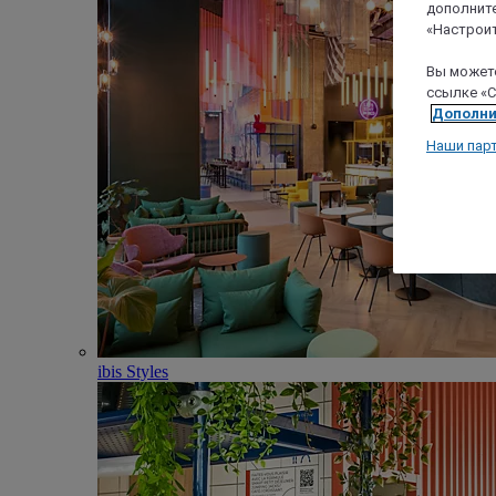
дополните
«Настроит
Вы можете
ссылке «C
Дополни
Наши пар
ibis Styles