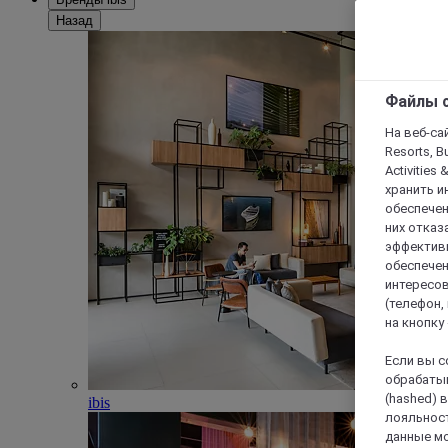
Назад
Файлы c
На веб-сайт
Resorts, B
Activities 
хранить и
обеспечен
них отказа
эффективн
обеспечен
интересов
(телефон,
на кнопку
Если вы с
обрабатыв
(hashed) 
ibis
лояльност
данные мо