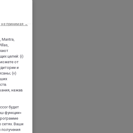
, не принимая →
, Mantra,
llas,
лают
х целей: (i)
 можете от
аудитории и
саны; (v)
аших
йств
вания, нажав
ccor будет
еш-функции»
 программе
 сетях. Ваши
я получения