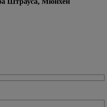
фа Штрауса, Мюнхен