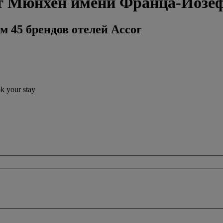
рт Мюнхен имени Франца-Йозе
м 45 брендов отелей Accor
ok your stay