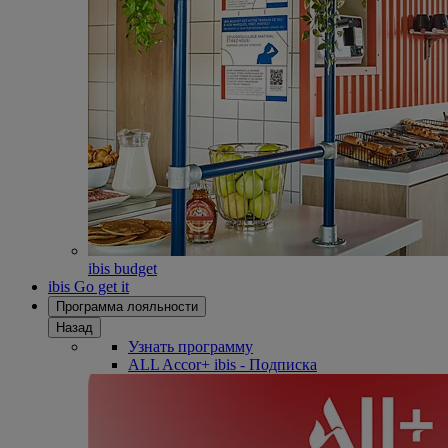
ibis budget
ibis Go get it
Программа лояльности
Назад
Узнать программу
ALL Accor+ ibis - Подписка