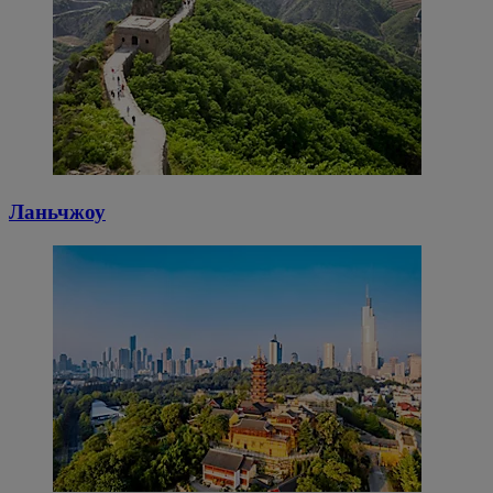
Ланьчжоу