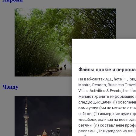
Файлы cookie и персон
На веб-сайтах ALL, hotelF1, ibis,
Mantra, Resorts, Business Travel
Чэнду
Villas, Activities & Events, Limit
желают хранить информацию н
следующих целей: (i) обеспе
вами услуг (вы не можете от н
сайтов; (iii) измерение аудит
«кешбэк», если вы на нее под
сетями; (vi) составление про
рекламы. Для каждого из ваши