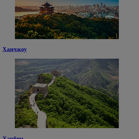
Ханчжоу
Харбин