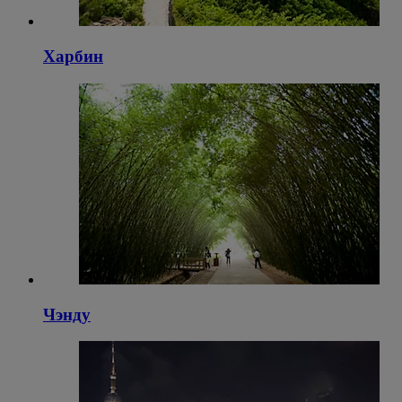
Харбин
Чэнду