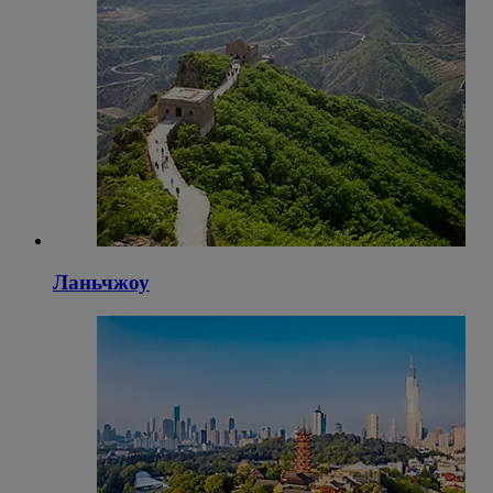
Ланьчжоу