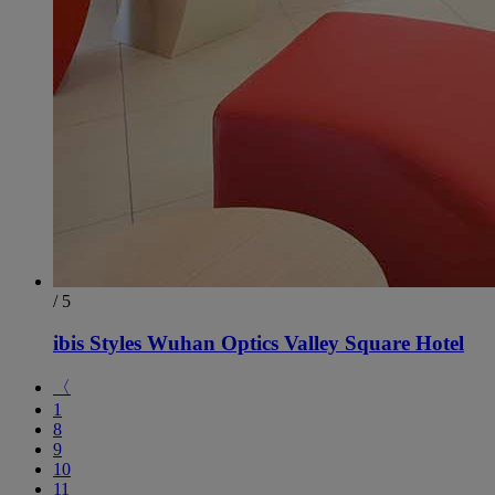
/ 5
ibis Styles Wuhan Optics Valley Square Hotel
〈
1
8
9
10
11