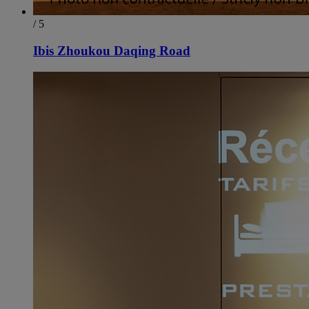
/ 5
Ibis Zhoukou Daqing Road