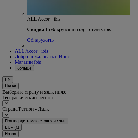
ALL Accor+ ibis
Скидка 15% круглый год
в отелях ibis
Обнаружить
ALL Accor+ ibis
Добро пожаловать в Ибис
Магазин ibis
больше
EN
Назад
Выберите страну и язык ниже
Географический регион
Страна/Регион - Язык
Подтвердить мою страну и язык
EUR
(€)
Назад