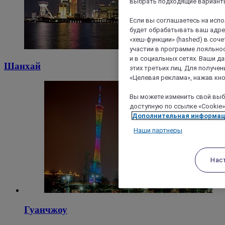
выбрать подходящие варианты
Если вы соглашаетесь на исп
будет обрабатывать ваш адрес
«хеш-функции» (hashed) в соч
участии в программе лояльнос
и в социальных сетях. Ваши 
Шанхай
этих третьих лиц. Для получ
«Целевая реклама», нажав кно
Вы можете изменить свой выбо
доступную по ссылке «Cookie»
Дополнительная информа
Наши партнеры
Нас
Гуанчжоу