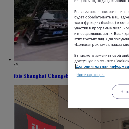
выбрать подходящие варианты
Если вы соглашаетесь на исп
будет обрабатывать ваш адрес
«хеш-функции» (hashed) в соч
участии в программе лояльнос
и в социальных сетях. Ваши 
этих третьих лиц. Для получ
«Целевая реклама», нажав кно
Вы можете изменить свой выбо
доступную по ссылке «Cookie»
/ 5
Дополнительная информа
Наши партнеры
ibis Shanghai Changshou Road Hotel
Нас