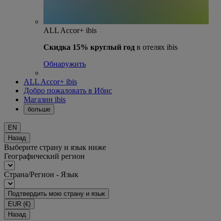
ALL Accor+ ibis
Скидка 15% круглый год
в отелях ibis
Обнаружить
ALL Accor+ ibis
Добро пожаловать в Ибис
Магазин ibis
больше
EN
Назад
Выберите страну и язык ниже
Географический регион
Страна/Регион - Язык
Подтвердить мою страну и язык
EUR
(€)
Назад