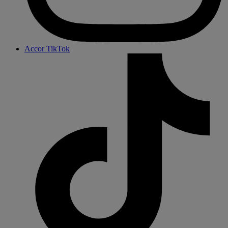
Accor TikTok