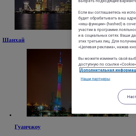
выбрать подходящие варианты
Если вы соглашаетесь на исп
будет обрабатывать ваш адрес
«хеш-функции» (hashed) в соч
участии в программе лояльнос
и в социальных сетях. Ваши 
Шанхай
этих третьих лиц. Для получ
«Целевая реклама», нажав кно
Вы можете изменить свой выбо
доступную по ссылке «Cookie»
Дополнительная информа
Наши партнеры
Нас
Гуанчжоу