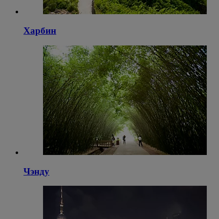
Харбин
Чэнду