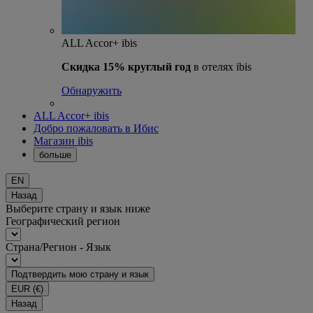
ALL Accor+ ibis
Скидка 15% круглый год
в отелях ibis
Обнаружить
ALL Accor+ ibis
Добро пожаловать в Ибис
Магазин ibis
больше
EN
Назад
Выберите страну и язык ниже
Географический регион
Страна/Регион - Язык
Подтвердить мою страну и язык
EUR
(€)
Назад