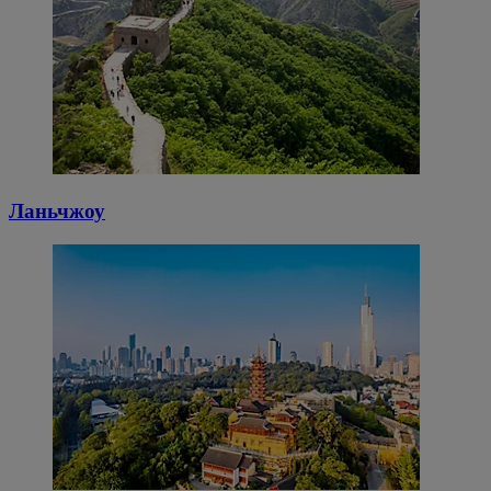
Ланьчжоу