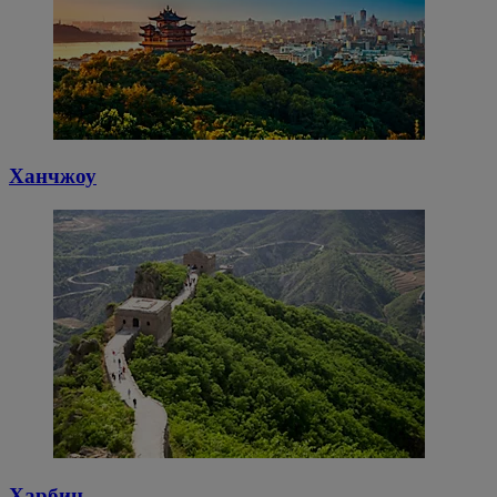
Ханчжоу
Харбин