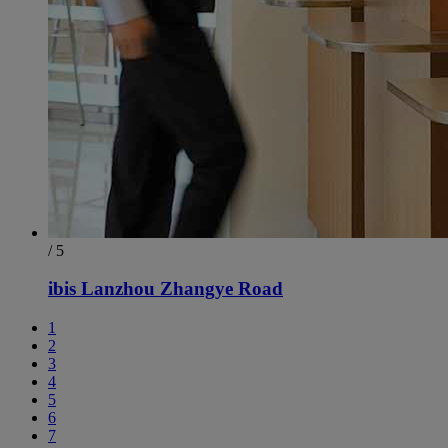
/ 5
ibis Lanzhou Zhangye Road
1
2
3
4
5
6
7