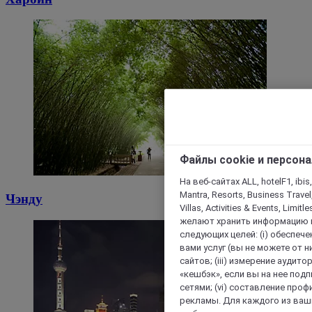
Файлы cookie и персон
На веб-сайтах ALL, hotelF1, ibis,
Mantra, Resorts, Business Travel
Чэнду
Villas, Activities & Events, Limit
желают хранить информацию н
следующих целей: (i) обеспе
вами услуг (вы не можете от н
сайтов; (iii) измерение аудит
«кешбэк», если вы на нее под
сетями; (vi) составление про
рекламы. Для каждого из ваши