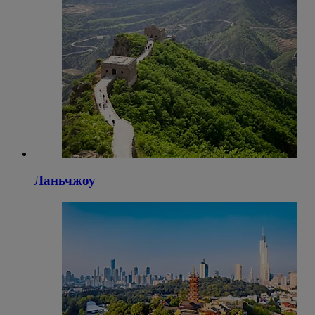
Ланьчжоу