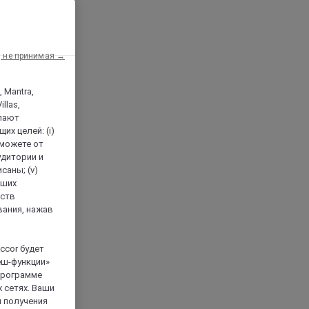
, не принимая →
, Mantra,
llas,
лают
х целей: (i)
 можете от
аудитории и
саны; (v)
аших
йств
вания, нажав
ccor будет
еш-функции»
 программе
 сетях. Ваши
я получения