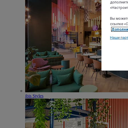
дополните
«Настроит
Вы можете
ссылке «C
Дополни
Наши пар
ibis Styles