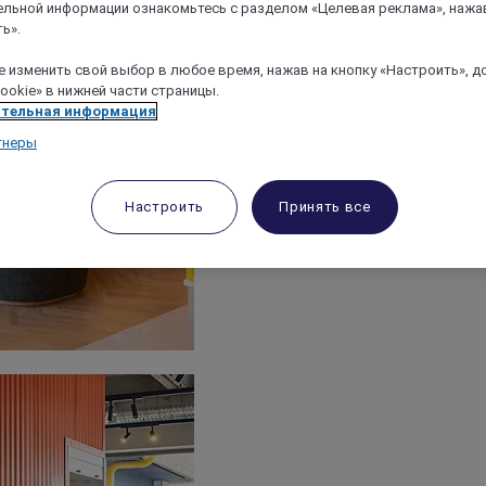
льной информации ознакомьтесь с разделом «Целевая реклама», нажа
ь».
 изменить свой выбор в любое время, нажав на кнопку «Настроить», д
ookie» в нижней части страницы.
тельная информация
тнеры
Настроить
Принять все