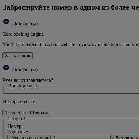
Забронируйте номер в одном из более че
Ошибка (ы)
Core booking engine
You’ll be redirected to Accor website to view available hotels and bo
Закрыть окно
Ошибка (ы)
Куда вы отправляетесь?
Booking Dates
Номера и гости
1 номер(-а) - 1 Гость(и)
Номер 1
Номер 1
Bзрослые
- Удалить взрослого
+Добавить вз