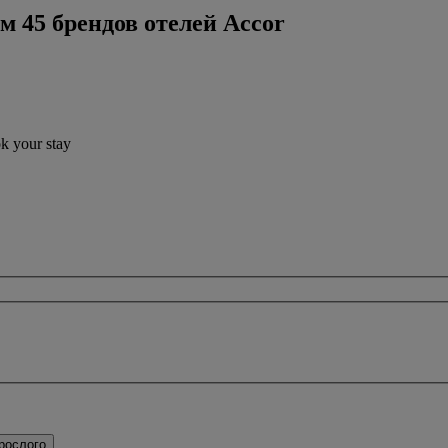
м 45 брендов отелей Accor
ok your stay
рослого