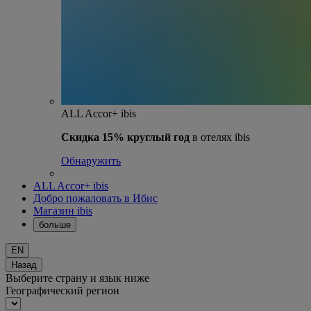
ALL Accor+ ibis
Скидка 15% круглый год
в отелях ibis
Обнаружить
ALL Accor+ ibis
Добро пожаловать в Ибис
Магазин ibis
больше
EN
Назад
Выберите страну и язык ниже
Географический регион