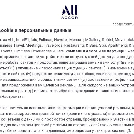
продолжить
ookie и персональные данные
ах ALL, hotelF1, ibis, Pullman, Novotel, Mercure, MGallery, Sofitel, Movenpick
usiness Travel, Meetings, Travelpros, Restaurants & Bars, Spa, Apartments & Vi
& Events, Limitless Experiences и Hera,
компания Accor и ее партнеры
же
нформацию на вашем устройстве или получать к ней доступ для следующи
ие работы сайтов и предоставление запрашиваемых вами услуг (вы не
ться); (ii) улучшение и персонализация функций сайтов; (iii) измерение 
ости сайтов; (iv) предоставление услуги «кешбэк», если вы на нее подпи
ие взаимодействия с социальными сетями; (vi) составление профиля в
 для предложения вам целевой рекламы. Для каждого из ваших устро
 компьютер и т. д.) вы можете выбрать подходящие варианты использо
 «Настроить».
оглашаетесь на использование информации в целях целевой рекламы, A
ать ваш адрес электронной почты (если вы его указали) в формате «х
в сочетании с данными о просмотре страниц, бронировании и участии в
и для показа вам целевой рекламы на сторонних сайтах и в социальных
гут быть сопоставлены с данными, имеющимися у этих третьих лиц. Дл