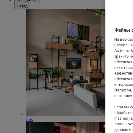
Назад
Файлы c
На веб-сайт
Resorts, B
Activities 
хранить и
обеспечен
них отказа
эффективн
обеспечен
интересов
(телефон,
на кнопку
Если вы с
обрабатыв
(hashed) 
ibis
лояльност
данные мо