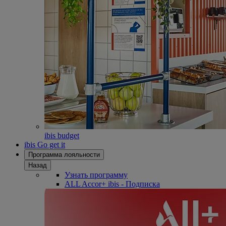
ibis budget
ibis Go get it
Программа лояльности
Назад
Узнать программу
ALL Accor+ ibis - Подписка