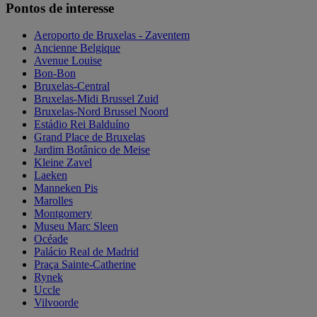
Pontos de interesse
Aeroporto de Bruxelas - Zaventem
Ancienne Belgique
Avenue Louise
Bon-Bon
Bruxelas-Central
Bruxelas-Midi Brussel Zuid
Bruxelas-Nord Brussel Noord
Estádio Rei Balduíno
Grand Place de Bruxelas
Jardim Botânico de Meise
Kleine Zavel
Laeken
Manneken Pis
Marolles
Montgomery
Museu Marc Sleen
Océade
Palácio Real de Madrid
Praça Sainte-Catherine
Rynek
Uccle
Vilvoorde