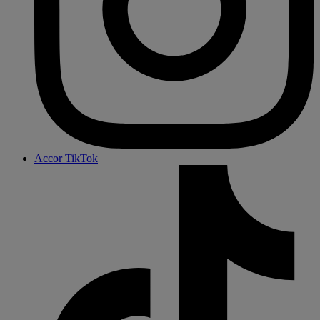
Accor TikTok