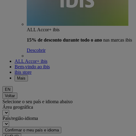
ALL Accor+ ibis
15% de desconto durante todo o ano
nas marcas ibis
Descobrir
ALL Accor+ ibis
Bem-vindo ao ibis
ibis store
Mais
EN
Voltar
Selecione o seu país e idioma abaixo
Área geográfica
País/região-idioma
Confirmar o meu país e idioma