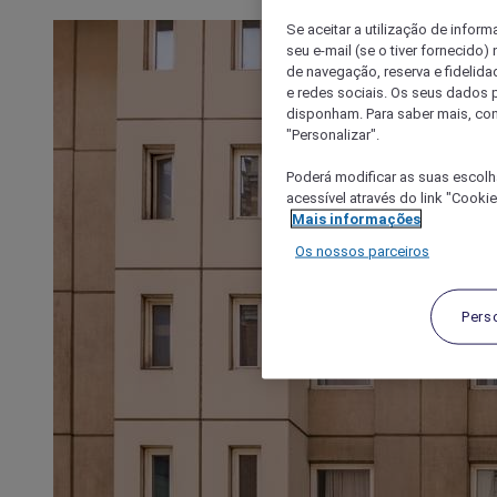
Se aceitar a utilização de inform
seu e-mail (se o tiver fornecid
de navegação, reserva e fidelidad
e redes sociais. Os seus dados
disponham. Para saber mais, con
"Personalizar".
Poderá modificar as suas escolh
acessível através do link "Cooki
Mais informações
Os nossos parceiros
Pers