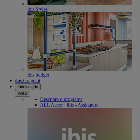
ibis Styles
ibis budget
ibis Go get it
Fidelização
Voltar
Descubra o programa
ALL Accor+ ibis - Assinatura