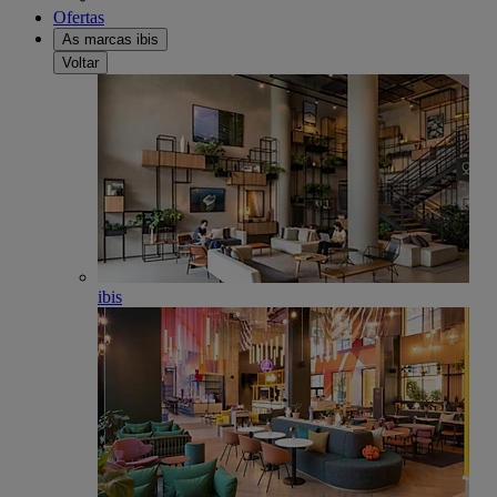
Ofertas
As marcas ibis
Voltar
ibis