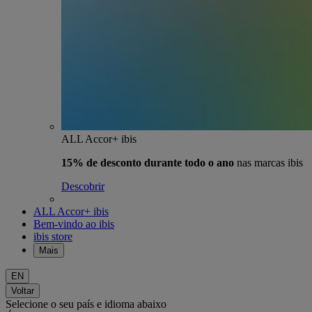
ALL Accor+ ibis
15% de desconto durante todo o ano
nas marcas ibis
Descobrir
ALL Accor+ ibis
Bem-vindo ao ibis
ibis store
Mais
EN
Voltar
Selecione o seu país e idioma abaixo