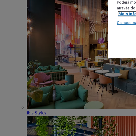
Poderá mod
através do
Mais inf
Os nossos
ibis Styles