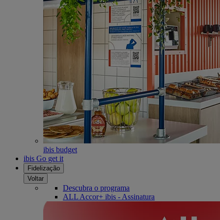
ibis budget
ibis Go get it
Fidelização
Voltar
Descubra o programa
ALL Accor+ ibis - Assinatura