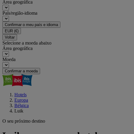
Área geográfica
País/região-idioma
Confirmar o meu país e idioma
EUR
(€)
Voltar
Selecione a moeda abaixo
Área geográfica
Moeda
Confirmar a moeda
Hotels
Europa
Bélgica
Luik
O seu próximo destino