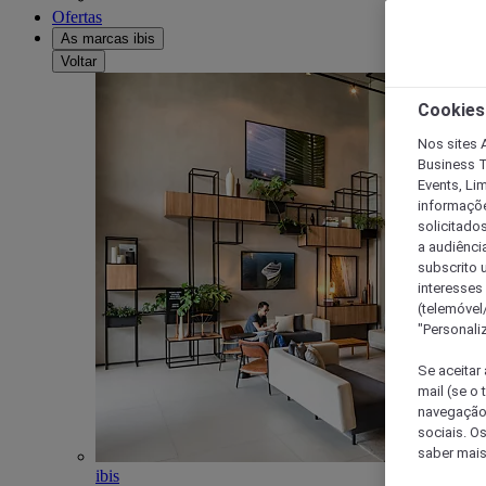
Ofertas
As marcas ibis
Voltar
Cookies
Nos sites A
Business T
Events, Li
informações
solicitados
a audiênci
subscrito u
interesses
(telemóvel
"Personaliz
Se aceitar 
mail (se o
navegação,
sociais. O
saber mais
ibis