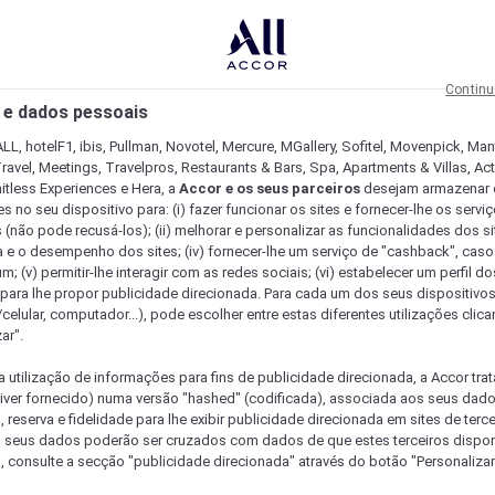
Continu
 e dados pessoais
LL, hotelF1, ibis, Pullman, Novotel, Mercure, MGallery, Sofitel, Movenpick, Man
ravel, Meetings, Travelpros, Restaurants & Bars, Spa, Apartments & Villas, Acti
mitless Experiences e Hera, a
Accor e os seus parceiros
desejam armazenar 
 no seu dispositivo para: (i) fazer funcionar os sites e fornecer-lhe os servi
 (não pode recusá-los); (ii) melhorar e personalizar as funcionalidades dos site
a e o desempenho dos sites; (iv) fornecer-lhe um serviço de "cashback", caso
m; (v) permitir-lhe interagir com as redes sociais; (vi) estabelecer um perfil d
 para lhe propor publicidade direcionada. Para cada um dos seus dispositivo
/celular, computador...), pode escolher entre estas diferentes utilizações cli
ar".
a utilização de informações para fins de publicidade direcionada, a Accor trat
 tiver fornecido) numa versão "hashed" (codificada), associada aos seus dad
 reserva e fidelidade para lhe exibir publicidade direcionada em sites de terc
s seus dados poderão ser cruzados com dados de que estes terceiros dispo
, consulte a secção "publicidade direcionada" através do botão "Personalizar