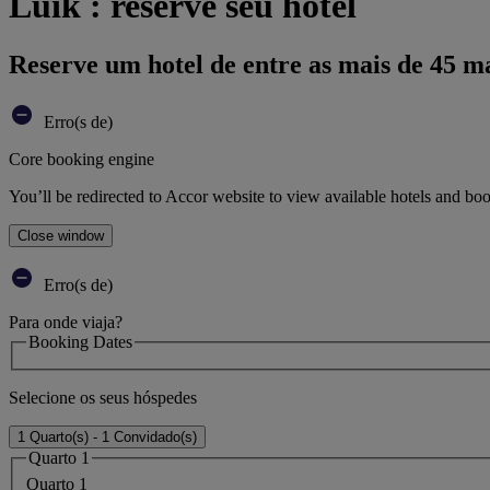
Luik : reserve seu hotel
Reserve um hotel de entre as mais de 45 m
Erro(s de)
Core booking engine
You’ll be redirected to Accor website to view available hotels and bo
Close window
Erro(s de)
Para onde viaja?
Booking Dates
Selecione os seus hóspedes
1 Quarto(s) - 1 Convidado(s)
Quarto 1
Quarto 1