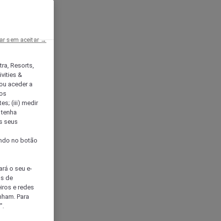
ar sem aceitar →
tra, Resorts,
vities &
ou aceder a
ços
s; (iii) medir
 tenha
os seus
s
cando no botão
ará o seu e-
os de
eiros e redes
nham. Para
".