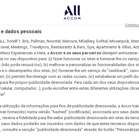
Continu
 e dados pessoais
LL, hotelF1, ibis, Pullman, Novotel, Mercure, MGallery, Sofitel, Movenpick, Man
ravel, Meetings, Travelpros, Restaurants & Bars, Spa, Apartments & Villas, Acti
mitless Experiences e Hera, a
Accor e os seus parceiros
desejam armazenar 
 no seu dispositivo para: (i) fazer funcionar os sites e fornecer-lhe os servi
 (não pode recusá-los); (ii) melhorar e personalizar as funcionalidades dos site
a e o desempenho dos sites; (iv) fornecer-lhe um serviço de "cashback", caso
m; (v) permitir-lhe interagir com as redes sociais; (vi) estabelecer um perfil d
 para lhe propor publicidade direcionada. Para cada um dos seus dispositivo
/celular, computador...), pode escolher entre estas diferentes utilizações cli
ar".
a utilização de informações para fins de publicidade direcionada, a Accor trat
 tiver fornecido) numa versão "hashed" (codificada), associada aos seus dad
 reserva e fidelidade para lhe exibir publicidade direcionada em sites de terc
s seus dados poderão ser cruzados com dados de que estes terceiros dispo
, consulte a secção "publicidade direcionada" através do botão "Personalizar