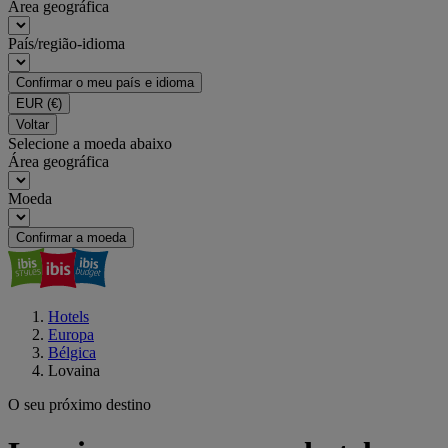
Área geográfica
País/região-idioma
Confirmar o meu país e idioma
EUR
(€)
Voltar
Selecione a moeda abaixo
Área geográfica
Moeda
Confirmar a moeda
Hotels
Europa
Bélgica
Lovaina
O seu próximo destino