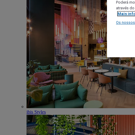
Poderá mod
através do
Mais inf
Os nossos
ibis Styles