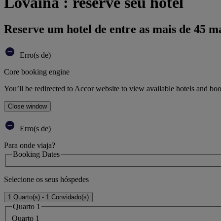
Lovaina : reserve seu hotel
Reserve um hotel de entre as mais de 45 m
Erro(s de)
Core booking engine
You’ll be redirected to Accor website to view available hotels and bo
Close window
Erro(s de)
Para onde viaja?
Booking Dates
Selecione os seus hóspedes
1 Quarto(s) - 1 Convidado(s)
Quarto 1
Quarto 1