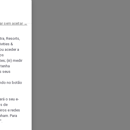
ar sem aceitar →
tra, Resorts,
vities &
ou aceder a
ços
s; (iii) medir
 tenha
os seus
s
cando no botão
ará o seu e-
os de
eiros e redes
nham. Para
".