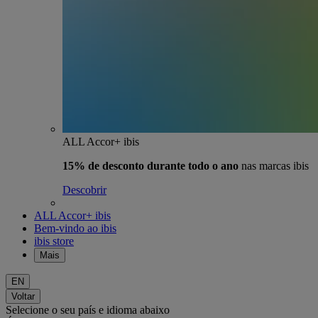
ALL Accor+ ibis
15% de desconto durante todo o ano
nas marcas ibis
Descobrir
ALL Accor+ ibis
Bem-vindo ao ibis
ibis store
Mais
EN
Voltar
Selecione o seu país e idioma abaixo