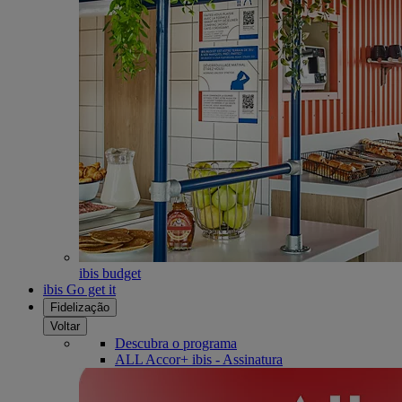
ibis budget
ibis Go get it
Fidelização
Voltar
Descubra o programa
ALL Accor+ ibis - Assinatura