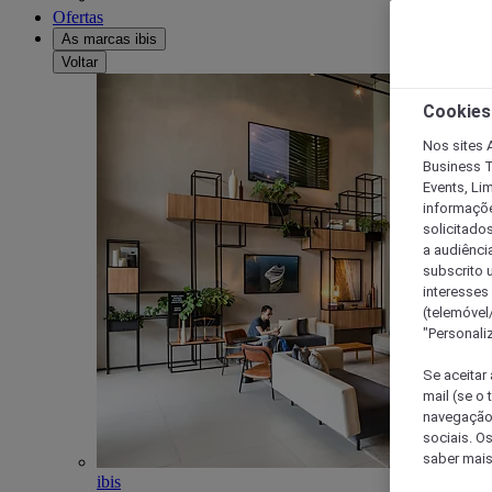
Ofertas
As marcas ibis
Voltar
Cookies
Nos sites A
Business T
Events, Li
informações
solicitados
a audiênci
subscrito u
interesses
(telemóvel
"Personaliz
Se aceitar 
mail (se o
navegação,
sociais. O
saber mais
ibis