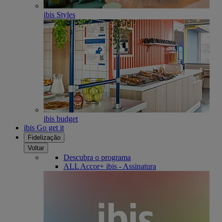
ibis Styles
ibis budget
ibis Go get it
Fidelização
Voltar
Descubra o programa
ALL Accor+ ibis - Assinatura