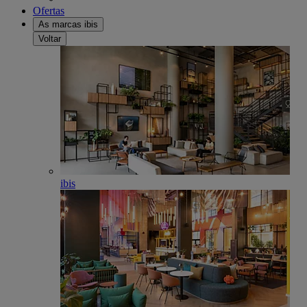
Ofertas
As marcas ibis
Voltar
ibis