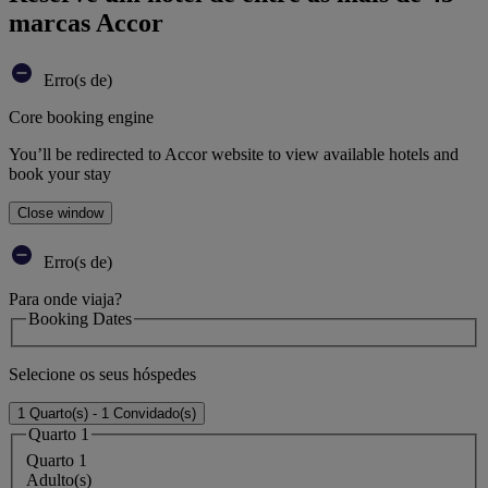
marcas Accor
Erro(s de)
Core booking engine
You’ll be redirected to Accor website to view available hotels and
book your stay
Close window
Erro(s de)
Para onde viaja?
Booking Dates
Selecione os seus hóspedes
1 Quarto(s) - 1 Convidado(s)
Quarto 1
Quarto 1
Adulto(s)