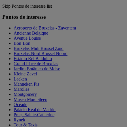
Skip Pontos de interesse list
Pontos de interesse
Aeroporto de Bruxelas - Zaventem
Ancienne Belgique
Avenue Louise
Bon-Bon
Bruxelas-Midi Brussel Zuid
Bruxelas-Nord Brussel Noord
Estádio Rei Balduíno
Grand Place de Bruxelas
Jardim Botânico de Meise
Kleine Zavel
Laeken
Manneken Pis
Marolles
Montgomery
Museu Marc Sleen
Océade
Palácio Real de Madrid
Praça Sainte-Catherine
Rynek
Tour & Taxis