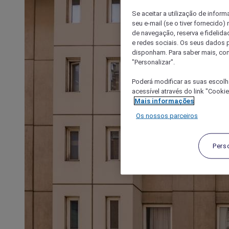
Se aceitar a utilização de inform
seu e-mail (se o tiver fornecid
de navegação, reserva e fidelidad
e redes sociais. Os seus dados
disponham. Para saber mais, con
"Personalizar".
Poderá modificar as suas escolh
acessível através do link "Cooki
Mais informações
Os nossos parceiros
Pers