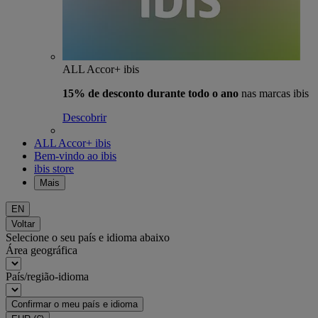
ALL Accor+ ibis
15% de desconto durante todo o ano
nas marcas ibis
Descobrir
ALL Accor+ ibis
Bem-vindo ao ibis
ibis store
Mais
EN
Voltar
Selecione o seu país e idioma abaixo
Área geográfica
País/região-idioma
Confirmar o meu país e idioma