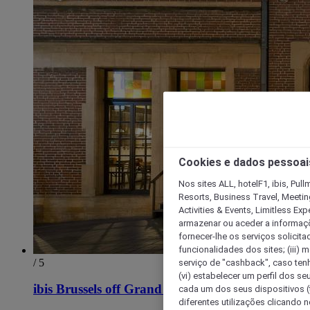
Cookies e dados pessoai
Nos sites ALL, hotelF1, ibis, Pul
Resorts, Business Travel, Meetin
Activities & Events, Limitless Ex
armazenar ou aceder a informaçõe
fornecer-lhe os serviços solicita
funcionalidades dos sites; (iii) 
/ 5
serviço de "cashback", caso tenha
(vi) estabelecer um perfil dos se
ibis Brussels off Grand Place
cada um dos seus dispositivos (t
diferentes utilizações clicando n