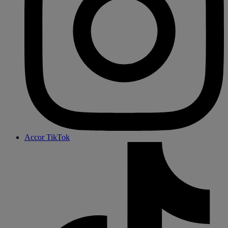
Accor TikTok