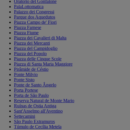
Oratorio del Gonfalone
PalaLottomatica
Palazzo dei Congressi
Parque dos Aquedutos
Piazza Campo de' Fiori
Piazza Farnese
Piazza Fiume
Piazza dei Cavalieri di Malta
Piazza dei Mercanti
Piazza del Campidoglio
Piazza del Popolo
Piazza delle Cinque Scole
Piazza di Santa Maria Maggiore
Pirâmide de Céstio
Ponte Milvio
Ponte Sisto
Ponte de Santo Ângelo
Porta Portese
Porta de São Paulo
Reserva Natural de Monte Mario
Ruínas de Ostia Antiga
Sant'Anselmo all'Aventino
Settecamini
São Paulo Extramuros
Túmulo de Cecília Metela