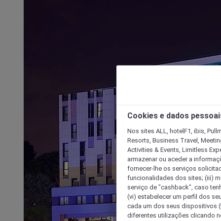
Cookies e dados pessoai
Nos sites ALL, hotelF1, ibis, Pul
Resorts, Business Travel, Meetin
Activities & Events, Limitless Ex
armazenar ou aceder a informaçõe
fornecer-lhe os serviços solicita
funcionalidades dos sites; (iii) 
serviço de "cashback", caso tenha
(vi) estabelecer um perfil dos se
cada um dos seus dispositivos (t
diferentes utilizações clicando n