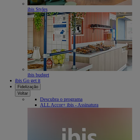
ibis Styles
ibis budget
ibis Go get it
Fidelização
Voltar
Descubra o programa
ALL Accor+ ibis - Assinatura