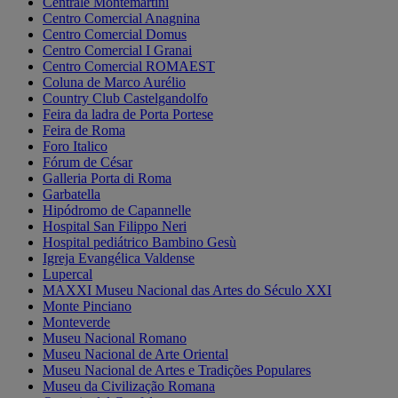
Centrale Montemartini
Centro Comercial Anagnina
Centro Comercial Domus
Centro Comercial I Granai
Centro Comercial ROMAEST
Coluna de Marco Aurélio
Country Club Castelgandolfo
Feira da ladra de Porta Portese
Feira de Roma
Foro Italico
Fórum de César
Galleria Porta di Roma
Garbatella
Hipódromo de Capannelle
Hospital San Filippo Neri
Hospital pediátrico Bambino Gesù
Igreja Evangélica Valdense
Lupercal
MAXXI Museu Nacional das Artes do Século XXI
Monte Pinciano
Monteverde
Museu Nacional Romano
Museu Nacional de Arte Oriental
Museu Nacional de Artes e Tradições Populares
Museu da Civilização Romana