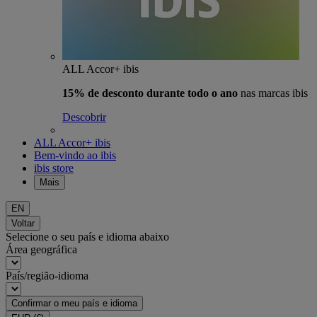
ALL Accor+ ibis
15% de desconto durante todo o ano
nas marcas ibis
Descobrir
ALL Accor+ ibis
Bem-vindo ao ibis
ibis store
Mais
EN
Voltar
Selecione o seu país e idioma abaixo
Área geográfica
País/região-idioma
Confirmar o meu país e idioma