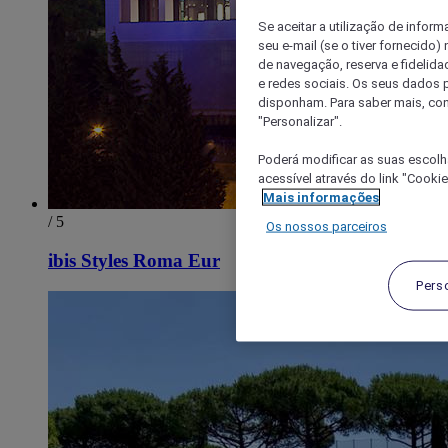
Se aceitar a utilização de inform
seu e-mail (se o tiver fornecid
de navegação, reserva e fidelidad
e redes sociais. Os seus dados
disponham. Para saber mais, con
"Personalizar".
Poderá modificar as suas escolh
acessível através do link "Cooki
Mais informações
/ 5
Os nossos parceiros
ibis Styles Roma Eur
Pers