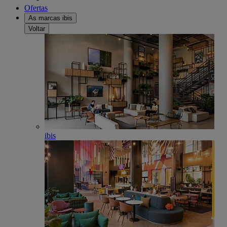
Ofertas
As marcas ibis
Voltar
ibis