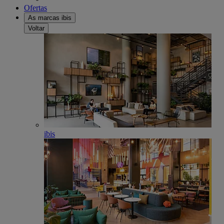
Ofertas
As marcas ibis
Voltar
ibis