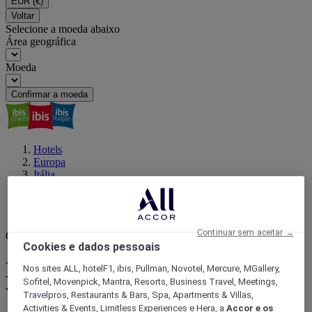
EUR
(€)
Voltar
Selecione a moeda abaixo
Área geográfica
Moeda
Confirmar a moeda
Hotels
Europa
Itália
LÁCIO
Roma
Villa Doria Pamphilj
Continuar sem aceitar →
O seu próximo destino
Cookies e dados pessoais
Encontrar um hotel perto de
Nos sites ALL, hotelF1, ibis, Pullman, Novotel, Mercure, MGallery,
Sofitel, Movenpick, Mantra, Resorts, Business Travel, Meetings,
Villa Doria Pamphilj, Roma
Travelpros, Restaurants & Bars, Spa, Apartments & Villas,
Activities & Events, Limitless Experiences e Hera, a
Accor e os