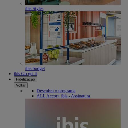
ibis Styles
ibis budget
ibis Go get it
Fidelização
Voltar
Descubra o programa
ALL Accor+ ibis - Assinatura