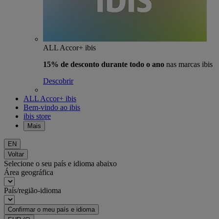
ALL Accor+ ibis
15% de desconto durante todo o ano
nas marcas ibis
Descobrir
ALL Accor+ ibis
Bem-vindo ao ibis
ibis store
Mais
EN
Voltar
Selecione o seu país e idioma abaixo
Área geográfica
País/região-idioma
Confirmar o meu país e idioma