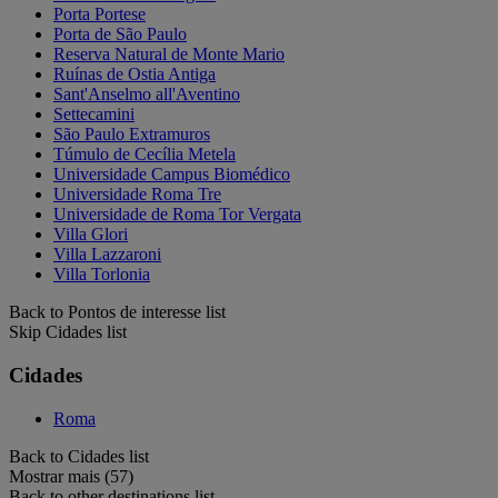
Porta Portese
Porta de São Paulo
Reserva Natural de Monte Mario
Ruínas de Ostia Antiga
Sant'Anselmo all'Aventino
Settecamini
São Paulo Extramuros
Túmulo de Cecília Metela
Universidade Campus Biomédico
Universidade Roma Tre
Universidade de Roma Tor Vergata
Villa Glori
Villa Lazzaroni
Villa Torlonia
Back to Pontos de interesse list
Skip Cidades list
Cidades
Roma
Back to Cidades list
Mostrar mais (57)
Back to other destinations list