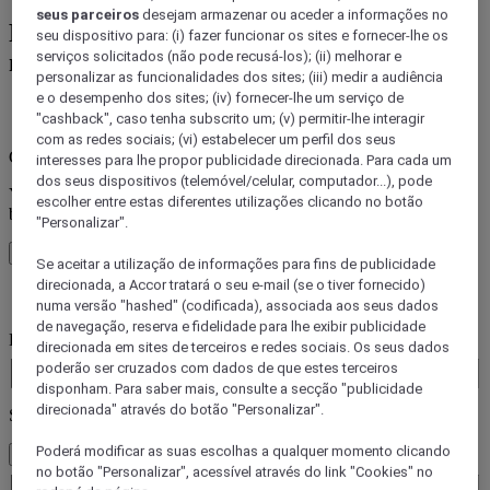
seus parceiros
desejam armazenar ou aceder a informações no
Reserve um hotel de entre as mais de 45
seu dispositivo para: (i) fazer funcionar os sites e fornecer-lhe os
marcas Accor
serviços solicitados (não pode recusá-los); (ii) melhorar e
personalizar as funcionalidades dos sites; (iii) medir a audiência
e o desempenho dos sites; (iv) fornecer-lhe um serviço de
Erro(s de)
"cashback", caso tenha subscrito um; (v) permitir-lhe interagir
com as redes sociais; (vi) estabelecer um perfil dos seus
Core booking engine
interesses para lhe propor publicidade direcionada. Para cada um
dos seus dispositivos (telemóvel/celular, computador...), pode
You’ll be redirected to Accor website to view available hotels and
escolher entre estas diferentes utilizações clicando no botão
book your stay
"Personalizar".
Close window
Se aceitar a utilização de informações para fins de publicidade
direcionada, a Accor tratará o seu e-mail (se o tiver fornecido)
Erro(s de)
numa versão "hashed" (codificada), associada aos seus dados
de navegação, reserva e fidelidade para lhe exibir publicidade
Para onde viaja?
direcionada em sites de terceiros e redes sociais. Os seus dados
Booking Dates
poderão ser cruzados com dados de que estes terceiros
disponham. Para saber mais, consulte a secção "publicidade
direcionada" através do botão "Personalizar".
Selecione os seus hóspedes
Poderá modificar as suas escolhas a qualquer momento clicando
1 Quarto(s) - 1 Convidado(s)
no botão "Personalizar", acessível através do link "Cookies" no
Quarto 1