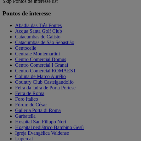
Skip Pontos de interesse list
Pontos de interesse
Abadia das Três Fontes
Acqua Santa Golf Club
Catacumbas de Calisto
Catacumbas de São Sebastião
Centocelle
Centrale Montemartini
Centro Comercial Domus
Centro Comercial I Granai
Centro Comercial ROMAEST
Coluna de Marco Aurélio
Country Club Castelgandolfo
Feira da ladra de Porta Portese
Feira de Roma
Foro Italico
Fórum de César
Galleria Porta di Roma
Garbatella
Hospital San Filippo Neri
Hospital pediátrico Bambino Gesù
Igreja Evangélica Valdense
Lupercal