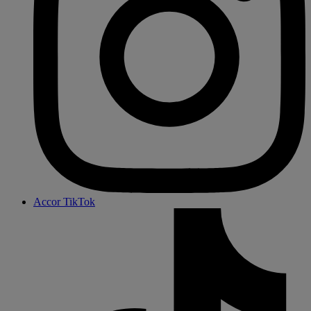
Accor TikTok