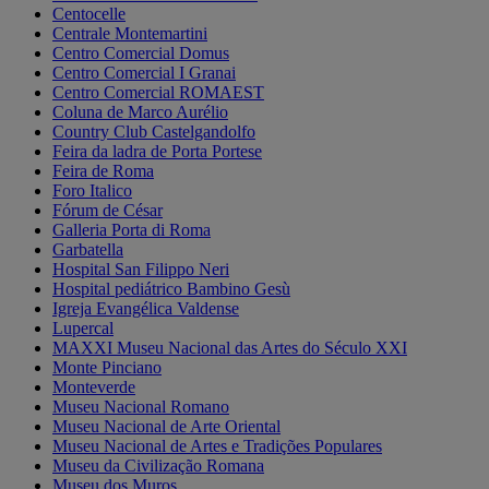
Centocelle
Centrale Montemartini
Centro Comercial Domus
Centro Comercial I Granai
Centro Comercial ROMAEST
Coluna de Marco Aurélio
Country Club Castelgandolfo
Feira da ladra de Porta Portese
Feira de Roma
Foro Italico
Fórum de César
Galleria Porta di Roma
Garbatella
Hospital San Filippo Neri
Hospital pediátrico Bambino Gesù
Igreja Evangélica Valdense
Lupercal
MAXXI Museu Nacional das Artes do Século XXI
Monte Pinciano
Monteverde
Museu Nacional Romano
Museu Nacional de Arte Oriental
Museu Nacional de Artes e Tradições Populares
Museu da Civilização Romana
Museu dos Muros