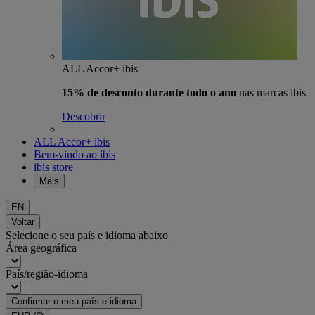
ALL Accor+ ibis
15% de desconto durante todo o ano
nas marcas ibis
Descobrir
ALL Accor+ ibis
Bem-vindo ao ibis
ibis store
Mais
EN
Voltar
Selecione o seu país e idioma abaixo
Área geográfica
País/região-idioma
Confirmar o meu país e idioma