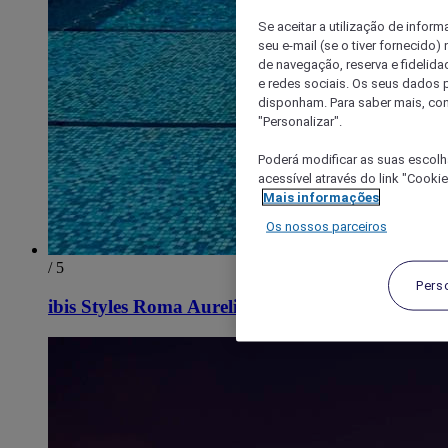
Se aceitar a utilização de inform
seu e-mail (se o tiver fornecid
de navegação, reserva e fidelidad
e redes sociais. Os seus dados
disponham. Para saber mais, con
"Personalizar".
Poderá modificar as suas escolh
acessível através do link "Cooki
Mais informações
Os nossos parceiros
/ 5
Pers
ibis Styles Roma Aurelia