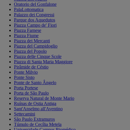
Oratorio del Gonfalone
PalaLottomatica
Palazzo dei Congressi
Parque dos Aquedutos
Piazza Campo de' Fiori
Piazza Farnese
Piazza Fiume
Piazza dei Mercanti
Piazza del Campidoglio
Piazza del Popolo
Piazza delle Cinque Scole
Piazza di Santa Maria Maggiore
Pirâmide de Céstio
Ponte Milvio
Ponte Sisto
Ponte de Santo Ângelo
Porta Portese
Porta de São Paulo
Reserva Natural de Monte Mario
Ruínas de Ostia Antiga
Sant'Anselmo all'Aventino
Settecamini
São Paulo Extramuros
Túmulo de Cecília Metela
Universidade Campus Biomédico