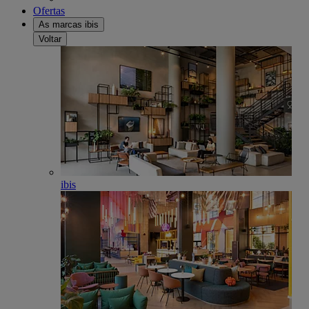
Ofertas
As marcas ibis
Voltar
ibis