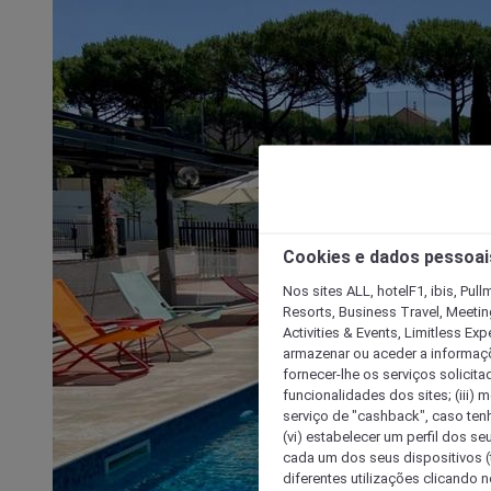
Cookies e dados pessoai
Nos sites ALL, hotelF1, ibis, Pul
Resorts, Business Travel, Meetin
Activities & Events, Limitless Ex
armazenar ou aceder a informaçõe
fornecer-lhe os serviços solicita
funcionalidades dos sites; (iii) 
serviço de "cashback", caso tenha
(vi) estabelecer um perfil dos se
cada um dos seus dispositivos (t
diferentes utilizações clicando n