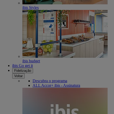
ibis Styles
ibis budget
ibis Go get it
Fidelização
Voltar
Descubra o programa
ALL Accor+ ibis - Assinatura