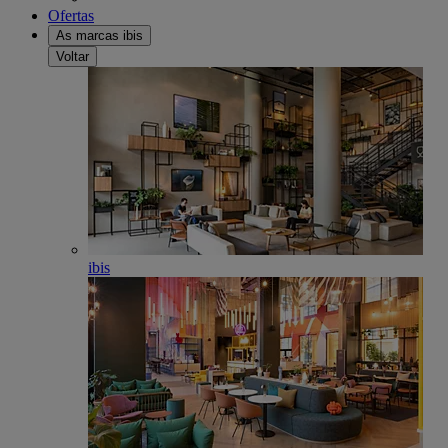
Ofertas
As marcas ibis
Voltar
ibis