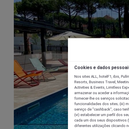
Cookies e dados pessoai
Nos sites ALL, hotelF1, ibis, Pul
Resorts, Business Travel, Meetin
Activities & Events, Limitless Ex
armazenar ou aceder a informaçõe
fornecer-lhe os serviços solicita
funcionalidades dos sites; (iii) 
serviço de "cashback", caso tenha
(vi) estabelecer um perfil dos se
cada um dos seus dispositivos (t
diferentes utilizações clicando n