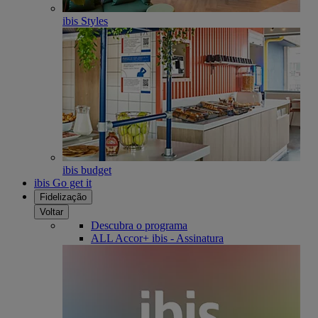
ibis Styles
ibis budget
ibis Go get it
Fidelização
Voltar
Descubra o programa
ALL Accor+ ibis - Assinatura