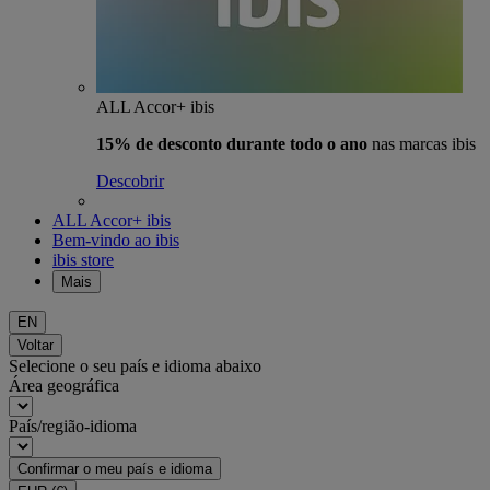
ALL Accor+ ibis
15% de desconto durante todo o ano
nas marcas ibis
Descobrir
ALL Accor+ ibis
Bem-vindo ao ibis
ibis store
Mais
EN
Voltar
Selecione o seu país e idioma abaixo
Área geográfica
País/região-idioma
Confirmar o meu país e idioma