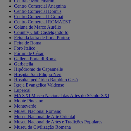
Centrale Montemartini
Centro Comercial Anagnina
Centro Comercial Domus
Centro Comercial I Granai
Centro Comercial ROMAEST
Coluna de Marco Aurélio
Country Club Castelgandolfo
Feira da ladra de Porta Portese
Feira de Roma
Foro Italico
Fórum de César
Galleria Porta di Roma
Garbatella
Hipódromo de Capannelle
Hospital San Filippo Neri
Hospital pediátrico Bambino Gesù
Igreja Evangélica Valdense
Lupercal
MAXXI Museu Nacional das Artes do Século XXI
Monte Pinciano
Monteverde
Museu Nacional Romano
Museu Nacional de Arte Oriental
Museu Nacional de Artes e Tradições Populares
Museu da Civilização Romana