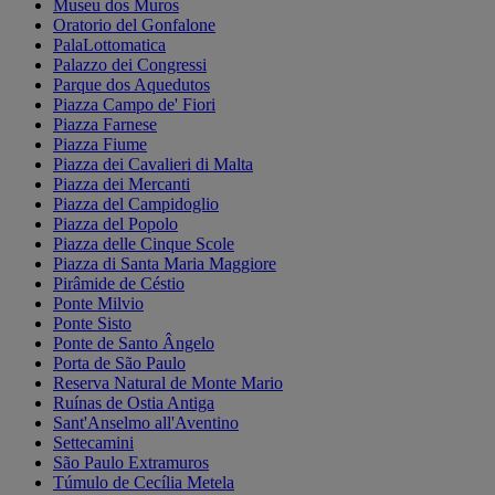
Museu dos Muros
Oratorio del Gonfalone
PalaLottomatica
Palazzo dei Congressi
Parque dos Aquedutos
Piazza Campo de' Fiori
Piazza Farnese
Piazza Fiume
Piazza dei Cavalieri di Malta
Piazza dei Mercanti
Piazza del Campidoglio
Piazza del Popolo
Piazza delle Cinque Scole
Piazza di Santa Maria Maggiore
Pirâmide de Céstio
Ponte Milvio
Ponte Sisto
Ponte de Santo Ângelo
Porta de São Paulo
Reserva Natural de Monte Mario
Ruínas de Ostia Antiga
Sant'Anselmo all'Aventino
Settecamini
São Paulo Extramuros
Túmulo de Cecília Metela