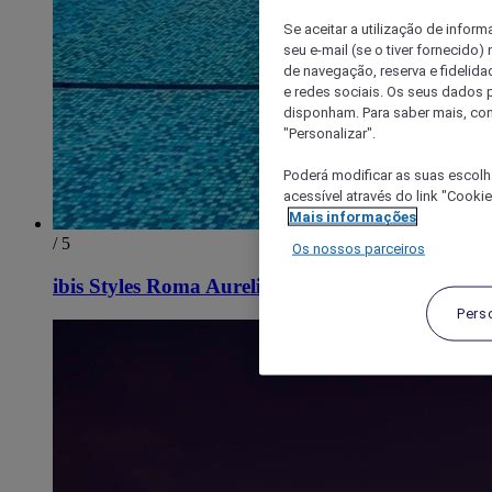
Se aceitar a utilização de inform
seu e-mail (se o tiver fornecid
de navegação, reserva e fidelidad
e redes sociais. Os seus dados
disponham. Para saber mais, con
"Personalizar".
Poderá modificar as suas escolh
acessível através do link "Cooki
Mais informações
/ 5
Os nossos parceiros
ibis Styles Roma Aurelia
Pers