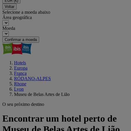
EUR
(€)
Voltar
Selecione a moeda abaixo
Área geográfica
Moeda
Confirmar a moeda
Hotels
Europa
França
RÓDANO-ALPES
Rhone
Lyon
Museu de Belas Artes de Lião
O seu próximo destino
Encontrar um hotel perto de
Museu de Belas Artes de Lião,