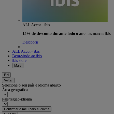
ALL Accor+ ibis
15% de desconto durante todo o ano
nas marcas ibis
Descobrir
ALL Accor+ ibis
Bem-vindo ao ibis
ibis store
Mais
EN
Voltar
Selecione o seu país e idioma abaixo
Área geográfica
País/região-idioma
Confirmar o meu país e idioma