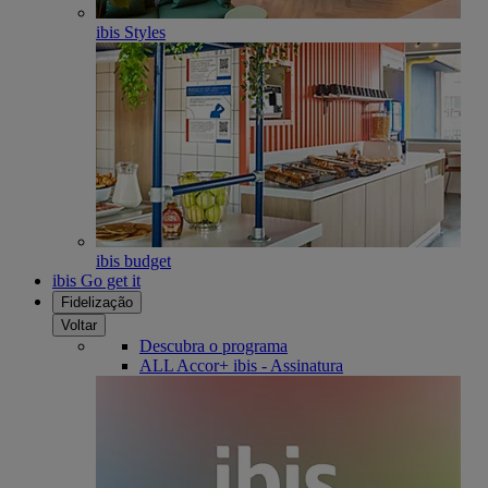
ibis Styles
ibis budget
ibis Go get it
Fidelização
Voltar
Descubra o programa
ALL Accor+ ibis - Assinatura