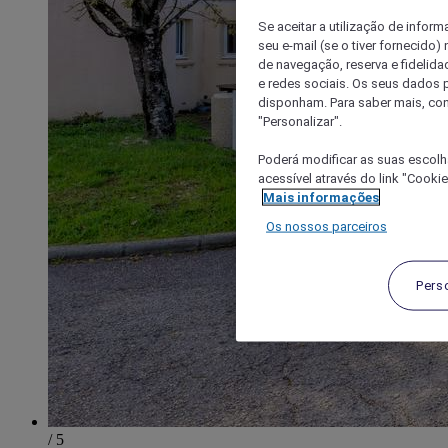
Se aceitar a utilização de inform
seu e-mail (se o tiver fornecid
de navegação, reserva e fidelidad
e redes sociais. Os seus dados
disponham. Para saber mais, con
"Personalizar".
Poderá modificar as suas escolh
acessível através do link "Cooki
Mais informações
Os nossos parceiros
Pers
/ 5