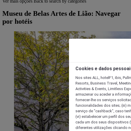
Ver mais opções
Back to search by categories
Museu de Belas Artes de Lião: Navegar
por hotéis
Cookies e dados pessoai
Nos sites ALL, hotelF1, ibis, Pul
Resorts, Business Travel, Meetin
Activities & Events, Limitless Ex
armazenar ou aceder a informaçõe
fornecer-lhe os serviços solicita
funcionalidades dos sites; (iii) 
serviço de "cashback", caso tenha
(vi) estabelecer um perfil dos se
cada um dos seus dispositivos (t
diferentes utilizações clicando n