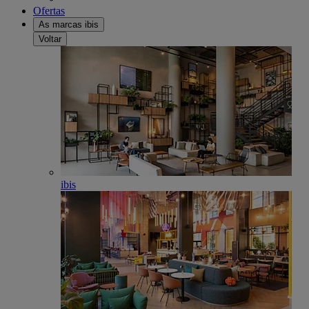
Ofertas
As marcas ibis
Voltar
ibis