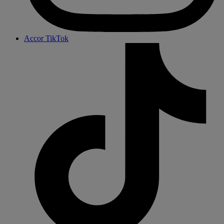
Accor TikTok