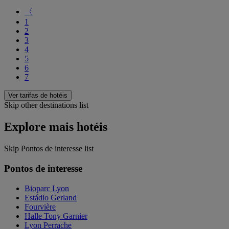
〈
1
2
3
4
5
6
7
Ver tarifas de hotéis
Skip other destinations list
Explore mais hotéis
Skip Pontos de interesse list
Pontos de interesse
Bioparc Lyon
Estádio Gerland
Fourvière
Halle Tony Garnier
Lyon Perrache