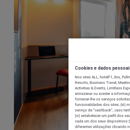
Cookies e dados pessoai
Nos sites ALL, hotelF1, ibis, Pul
Resorts, Business Travel, Meetin
Activities & Events, Limitless Ex
armazenar ou aceder a informaçõe
fornecer-lhe os serviços solicita
funcionalidades dos sites; (iii) 
serviço de "cashback", caso tenha
(vi) estabelecer um perfil dos se
cada um dos seus dispositivos (t
diferentes utilizações clicando n