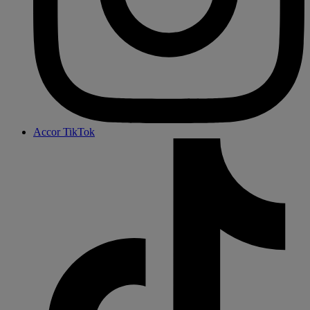
Accor TikTok