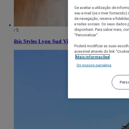
Se aceitar a utilização de inform
seu e-mail (se o tiver fornecid
de navegação, reserva e fidelidad
e redes sociais. Os seus dados
disponham. Para saber mais, con
/ 5
"Personalizar".
ibis Styles Lyon Sud Vienne
Poderá modificar as suas escolh
acessível através do link "Cooki
Mais informações
Os nossos parceiros
Pers