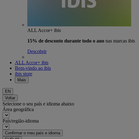
ALL Accor+ ibis
15% de desconto durante todo o ano
nas marcas ibis
Descobrir
ALL Accor+ ibis
Bem-vindo ao ibis
ibis store
Mais
EN
Voltar
Selecione o seu país e idioma abaixo
Área geográfica
País/região-idioma
Confirmar o meu país e idioma