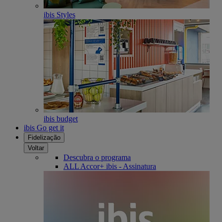
ibis Styles
ibis budget
ibis Go get it
Fidelização
Voltar
Descubra o programa
ALL Accor+ ibis - Assinatura