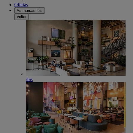
Ofertas
As marcas ibis
Voltar
ibis