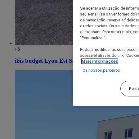
Se aceitar a utilização de inform
seu e-mail (se o tiver fornecid
de navegação, reserva e fidelidad
e redes sociais. Os seus dados
disponham. Para saber mais, con
"Personalizar".
/ 5
Poderá modificar as suas escolh
acessível através do link "Cooki
ibis budget Lyon Est Saint-Quentin-Fallavier
Mais informações
Os nossos parceiros
Pers