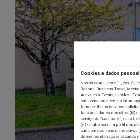
Cookies e dados pessoai
Nos sites ALL, hotelF1, ibis, Pul
Resorts, Business Travel, Meetin
Activities & Events, Limitless Ex
armazenar ou aceder a informaçõe
fornecer-lhe os serviços solicita
funcionalidades dos sites; (iii) 
serviço de "cashback", caso tenha
(vi) estabelecer um perfil dos se
cada um dos seus dispositivos (t
diferentes utilizações clicando n