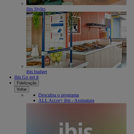
ibis Styles
ibis budget
ibis Go get it
Fidelização
Voltar
Descubra o programa
ALL Accor+ ibis - Assinatura