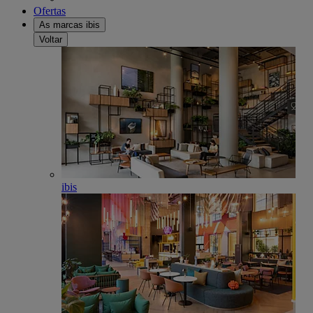
Ofertas
As marcas ibis
Voltar
ibis