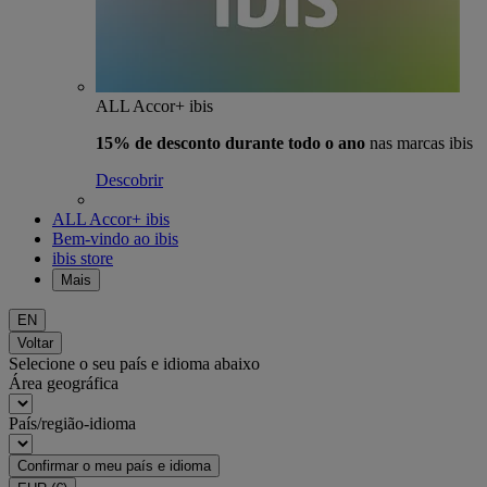
ALL Accor+ ibis
15% de desconto durante todo o ano
nas marcas ibis
Descobrir
ALL Accor+ ibis
Bem-vindo ao ibis
ibis store
Mais
EN
Voltar
Selecione o seu país e idioma abaixo
Área geográfica
País/região-idioma
Confirmar o meu país e idioma