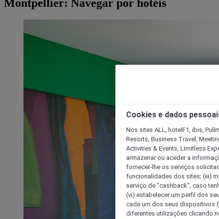
Montpellier: Navegar por hotéis
Cookies e dados pessoai
Nos sites ALL, hotelF1, ibis, Pul
Resorts, Business Travel, Meetin
Activities & Events, Limitless Ex
armazenar ou aceder a informaçõe
fornecer-lhe os serviços solicita
funcionalidades dos sites; (iii) 
serviço de "cashback", caso tenha
(vi) estabelecer um perfil dos se
cada um dos seus dispositivos (t
diferentes utilizações clicando n