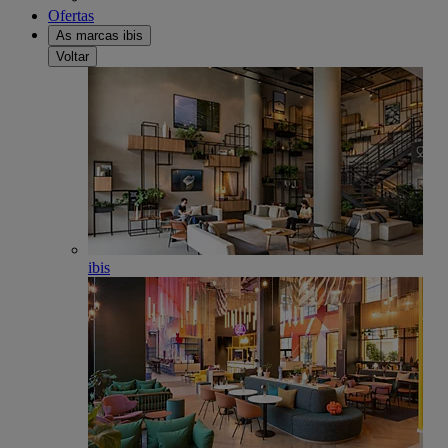
Ofertas
As marcas ibis
Voltar
ibis