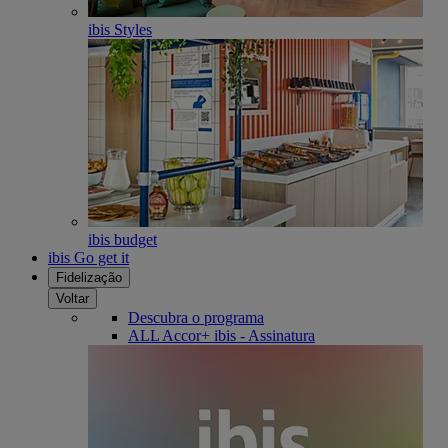
ibis Styles
ibis budget
ibis Go get it
Fidelização
Voltar
Descubra o programa
ALL Accor+ ibis - Assinatura