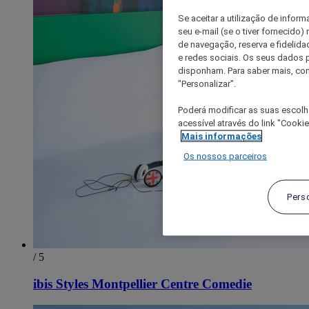
Se aceitar a utilização de inform
seu e-mail (se o tiver fornecid
de navegação, reserva e fidelidad
e redes sociais. Os seus dados
disponham. Para saber mais, con
"Personalizar".
Poderá modificar as suas escolh
acessível através do link "Cooki
Mais informações
Os nossos parceiros
Pers
/ 5
ibis Styles Montpellier Centre Comedie