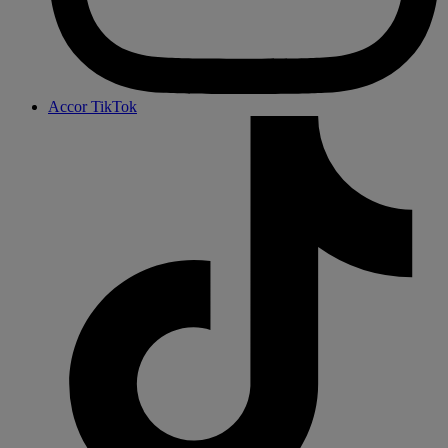
Accor TikTok