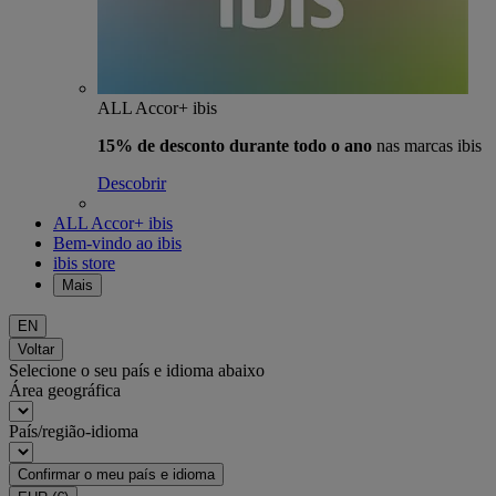
ALL Accor+ ibis
15% de desconto durante todo o ano
nas marcas ibis
Descobrir
ALL Accor+ ibis
Bem-vindo ao ibis
ibis store
Mais
EN
Voltar
Selecione o seu país e idioma abaixo
Área geográfica
País/região-idioma
Confirmar o meu país e idioma