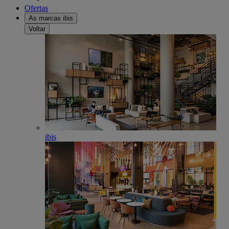
Ofertas
As marcas ibis
Voltar
ibis