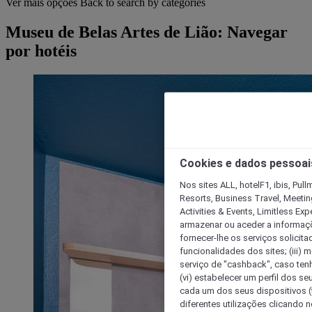
Ver mais opções
Back to search by categories
Museu de Belas Artes de Lião: Navegar
por hotéis
Cookies e dados pessoai
Nos sites ALL, hotelF1, ibis, Pul
Resorts, Business Travel, Meetin
Activities & Events, Limitless Ex
armazenar ou aceder a informaçõe
fornecer-lhe os serviços solicita
funcionalidades dos sites; (iii) 
serviço de "cashback", caso tenha
(vi) estabelecer um perfil dos se
cada um dos seus dispositivos (t
diferentes utilizações clicando n