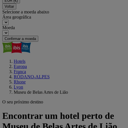
EUR
(€)
Voltar
Selecione a moeda abaixo
Área geográfica
Moeda
Confirmar a moeda
Hotels
Europa
França
RÓDANO-ALPES
Rhone
Lyon
Museu de Belas Artes de Lião
O seu próximo destino
Encontrar um hotel perto de
Museu de Belas Artes de Lião,