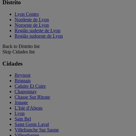
Distrito
Lyon Centro
Nordeste de Lyon
Noroeste de Lyon
Região sudeste de Lyon
Região sudoeste de Lyon
Back to Distrito list
Skip Cidades list
Cidades
Beynost
Brignais
Caluire Et Cuire
Chaponnay
Chasse Sur Rhone
Jonage
L'Isle d'Abeau
Lyon
Sain Bel
Saint Genis Laval
Villefranche Sur Saone
Villeurbanne