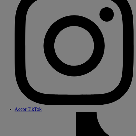
Accor TikTok