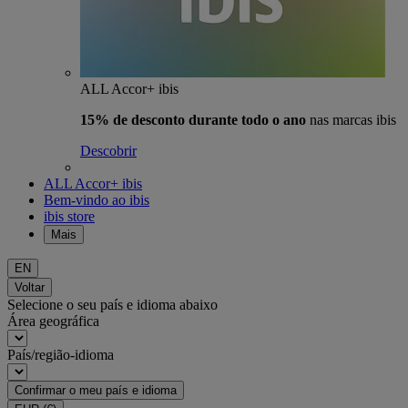
ALL Accor+ ibis
15% de desconto durante todo o ano
nas marcas ibis
Descobrir
ALL Accor+ ibis
Bem-vindo ao ibis
ibis store
Mais
EN
Voltar
Selecione o seu país e idioma abaixo
Área geográfica
País/região-idioma
Confirmar o meu país e idioma