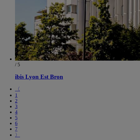
/ 5
ibis Lyon Est Bron
〈
1
2
3
4
5
6
7
〉