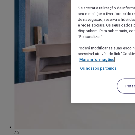
Se aceitar a utilização de inform
seu e-mail (se o tiver fornecid
de navegação, reserva e fidelidad
e redes sociais. Os seus dados
disponham. Para saber mais, con
"Personalizar".
Poderá modificar as suas escolh
acessível através do link "Cooki
Mais informações
Os nossos parceiros
Pers
/ 5