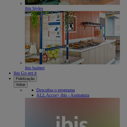
ibis Styles
ibis budget
ibis Go get it
Fidelização
Voltar
Descubra o programa
ALL Accor+ ibis - Assinatura