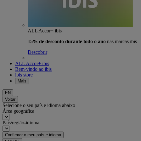
ALL Accor+ ibis
15% de desconto durante todo o ano
nas marcas ibis
Descobrir
ALL Accor+ ibis
Bem-vindo ao ibis
ibis store
Mais
EN
Voltar
Selecione o seu país e idioma abaixo
Área geográfica
País/região-idioma
Confirmar o meu país e idioma