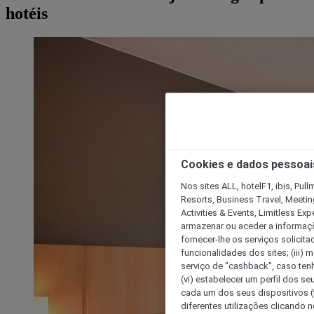
hotéis
Cookies e dados pessoai
Nos sites ALL, hotelF1, ibis, Pul
Resorts, Business Travel, Meetin
Activities & Events, Limitless Ex
armazenar ou aceder a informaçõe
fornecer-lhe os serviços solicita
funcionalidades dos sites; (iii) 
serviço de "cashback", caso tenha
(vi) estabelecer um perfil dos se
cada um dos seus dispositivos (t
diferentes utilizações clicando n