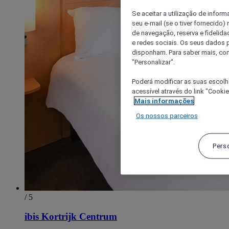
Se aceitar a utilização de inform
seu e-mail (se o tiver fornecid
de navegação, reserva e fidelidad
e redes sociais. Os seus dados
disponham. Para saber mais, con
"Personalizar".
Poderá modificar as suas escolh
acessível através do link "Cooki
Mais informações
Os nossos parceiros
Pers
/ 5
ibis Kortrijk Centrum