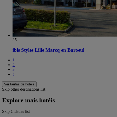
/ 5
ibis Styles Lille Marcq en Baroeul
1
2
3
〉
Ver tarifas de hotéis
Skip other destinations list
Explore mais hotéis
Skip Cidades list