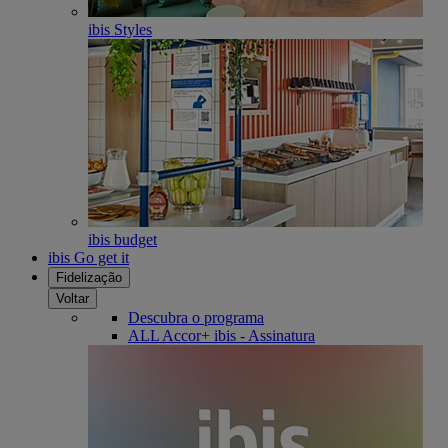
ibis Styles
ibis budget
ibis Go get it
Fidelização
Voltar
Descubra o programa
ALL Accor+ ibis - Assinatura