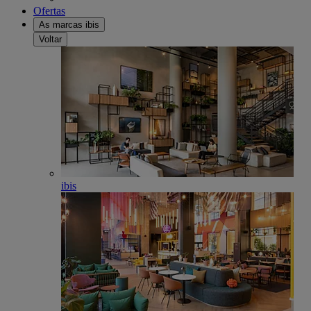
Ofertas
As marcas ibis
Voltar
ibis