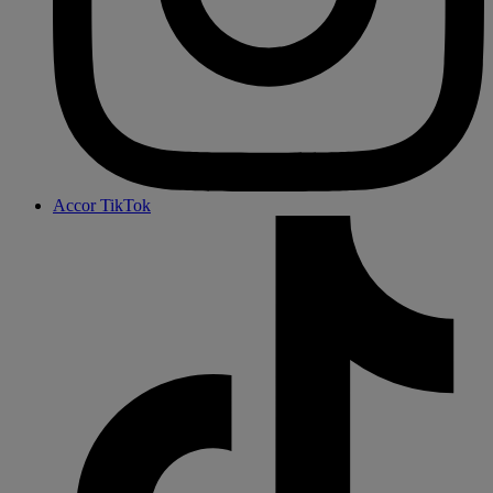
Accor TikTok