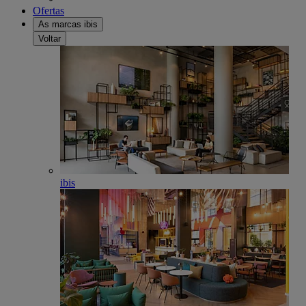
Ofertas
As marcas ibis
Voltar
ibis