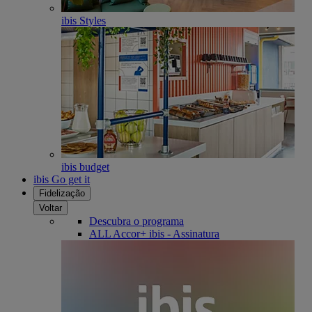
ibis Styles
ibis budget
ibis Go get it
Fidelização
Voltar
Descubra o programa
ALL Accor+ ibis - Assinatura