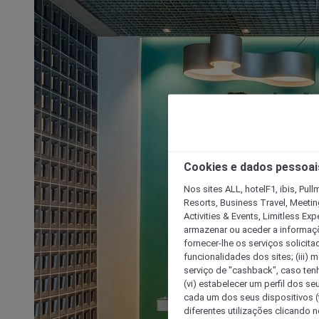
Cookies e dados pessoai
Nos sites ALL, hotelF1, ibis, Pul
Resorts, Business Travel, Meetin
Activities & Events, Limitless Ex
armazenar ou aceder a informaçõe
fornecer-lhe os serviços solicita
funcionalidades dos sites; (iii) 
serviço de "cashback", caso tenha
(vi) estabelecer um perfil dos se
cada um dos seus dispositivos (t
diferentes utilizações clicando n