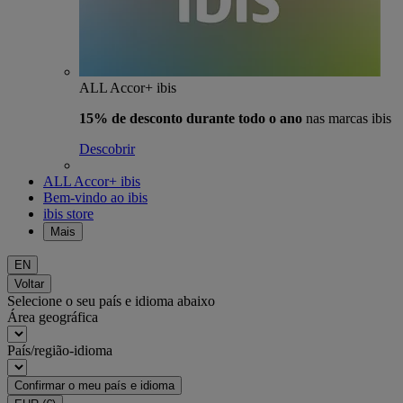
ALL Accor+ ibis
15% de desconto durante todo o ano
nas marcas ibis
Descobrir
ALL Accor+ ibis
Bem-vindo ao ibis
ibis store
Mais
EN
Voltar
Selecione o seu país e idioma abaixo
Área geográfica
País/região-idioma
Confirmar o meu país e idioma