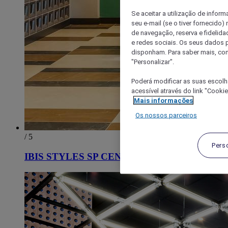
Se aceitar a utilização de inform
seu e-mail (se o tiver fornecid
de navegação, reserva e fidelidad
e redes sociais. Os seus dados
disponham. Para saber mais, con
"Personalizar".
Poderá modificar as suas escolh
acessível através do link "Cooki
Mais informações
Os nossos parceiros
/ 5
Pers
IBIS STYLES SP CENTRO