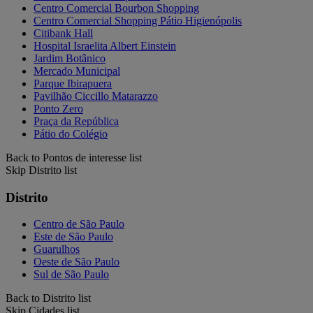
Centro Comercial Bourbon Shopping
Centro Comercial Shopping Pátio Higienópolis
Citibank Hall
Hospital Israelita Albert Einstein
Jardim Botânico
Mercado Municipal
Parque Ibirapuera
Pavilhão Ciccillo Matarazzo
Ponto Zero
Praça da República
Pátio do Colégio
Back to Pontos de interesse list
Skip Distrito list
Distrito
Centro de São Paulo
Este de São Paulo
Guarulhos
Oeste de São Paulo
Sul de São Paulo
Back to Distrito list
Skip Cidades list