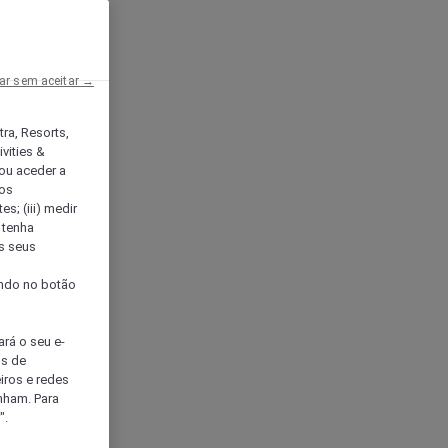
ar sem aceitar →
tra, Resorts,
vities &
ou aceder a
ços
s; (iii) medir
 tenha
os seus
s
cando no botão
ará o seu e-
os de
eiros e redes
nham. Para
".