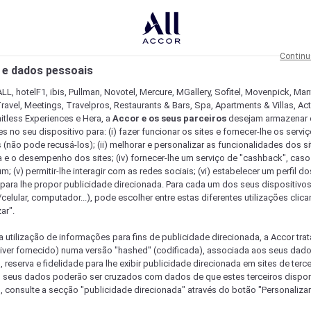
Continu
 e dados pessoais
LL, hotelF1, ibis, Pullman, Novotel, Mercure, MGallery, Sofitel, Movenpick, Man
ravel, Meetings, Travelpros, Restaurants & Bars, Spa, Apartments & Villas, Acti
mitless Experiences e Hera, a
Accor e os seus parceiros
desejam armazenar 
 no seu dispositivo para: (i) fazer funcionar os sites e fornecer-lhe os servi
 (não pode recusá-los); (ii) melhorar e personalizar as funcionalidades dos site
a e o desempenho dos sites; (iv) fornecer-lhe um serviço de "cashback", caso
m; (v) permitir-lhe interagir com as redes sociais; (vi) estabelecer um perfil d
 para lhe propor publicidade direcionada. Para cada um dos seus dispositivo
/celular, computador...), pode escolher entre estas diferentes utilizações cli
ar".
a utilização de informações para fins de publicidade direcionada, a Accor trat
 tiver fornecido) numa versão "hashed" (codificada), associada aos seus dad
 reserva e fidelidade para lhe exibir publicidade direcionada em sites de terc
s seus dados poderão ser cruzados com dados de que estes terceiros dispo
, consulte a secção "publicidade direcionada" através do botão "Personalizar