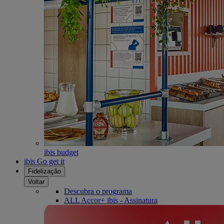
ibis budget
ibis Go get it
Fidelização
Voltar
Descubra o programa
ALL Accor+ ibis - Assinatura