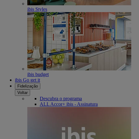
ibis Styles
ibis budget
ibis Go get it
Fidelização
Voltar
Descubra o programa
ALL Accor+ ibis - Assinatura