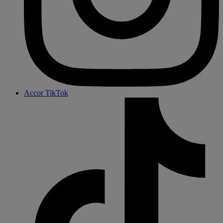
Accor TikTok