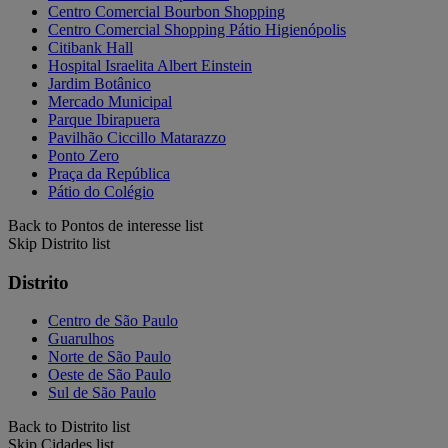
Centro Comercial Bourbon Shopping
Centro Comercial Shopping Pátio Higienópolis
Citibank Hall
Hospital Israelita Albert Einstein
Jardim Botânico
Mercado Municipal
Parque Ibirapuera
Pavilhão Ciccillo Matarazzo
Ponto Zero
Praça da República
Pátio do Colégio
Back to Pontos de interesse list
Skip Distrito list
Distrito
Centro de São Paulo
Guarulhos
Norte de São Paulo
Oeste de São Paulo
Sul de São Paulo
Back to Distrito list
Skip Cidades list