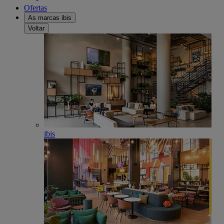
Ofertas
As marcas ibis
Voltar
ibis