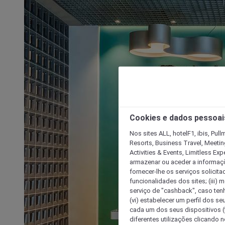
Cookies e dados pessoai
Nos sites ALL, hotelF1, ibis, Pul
Resorts, Business Travel, Meetin
Activities & Events, Limitless Ex
armazenar ou aceder a informaçõe
fornecer-lhe os serviços solicita
funcionalidades dos sites; (iii) 
serviço de "cashback", caso tenha
(vi) estabelecer um perfil dos se
cada um dos seus dispositivos (t
diferentes utilizações clicando n