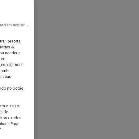
ar sem aceitar →
tra, Resorts,
vities &
ou aceder a
ços
s; (iii) medir
 tenha
os seus
s
cando no botão
ará o seu e-
os de
eiros e redes
nham. Para
".