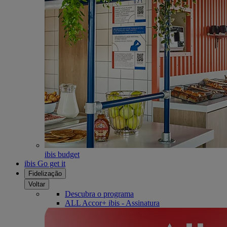
ibis budget
ibis Go get it
Fidelização
Voltar
Descubra o programa
ALL Accor+ ibis - Assinatura