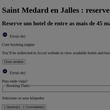
Saint Medard en Jalles : reserve
Reserve um hotel de entre as mais de 45 m
Erro(s de)
Core booking engine
You’ll be redirected to Accor website to view available hotels and bo
Close window
Erro(s de)
Para onde viaja?
Booking Dates
Selecione os seus hóspedes
1 Quarto(s) - 1 Convidado(s)