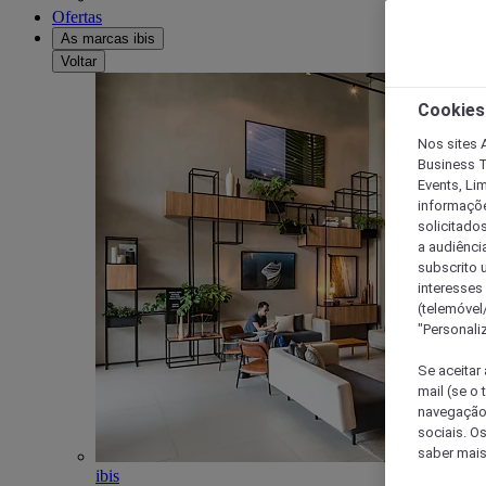
Ofertas
As marcas ibis
Voltar
Cookies
Nos sites A
Business T
Events, Li
informações
solicitados
a audiênci
subscrito u
interesses
(telemóvel
"Personaliz
Se aceitar 
mail (se o
navegação,
sociais. O
saber mais
ibis