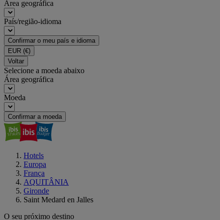
Área geográfica
País/região-idioma
Confirmar o meu país e idioma
EUR
(€)
Voltar
Selecione a moeda abaixo
Área geográfica
Moeda
Confirmar a moeda
Hotels
Europa
França
AQUITÂNIA
Gironde
Saint Medard en Jalles
O seu próximo destino