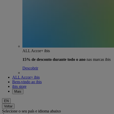
ALL Accor+ ibis
15% de desconto durante todo o ano
nas marcas ibis
Descobrir
ALL Accor+ ibis
Bem-vindo ao ibis
ibis store
Mais
EN
Voltar
Selecione o seu país e idioma abaixo