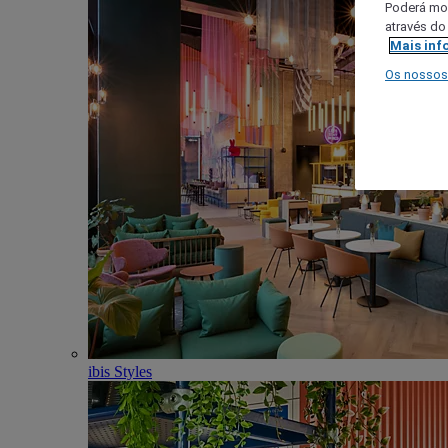
Poderá mod
através do
Mais inf
Os nossos
ibis Styles