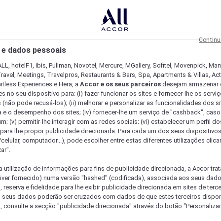
Continu
 e dados pessoais
LL, hotelF1, ibis, Pullman, Novotel, Mercure, MGallery, Sofitel, Movenpick, Man
ravel, Meetings, Travelpros, Restaurants & Bars, Spa, Apartments & Villas, Acti
mitless Experiences e Hera, a
Accor e os seus parceiros
desejam armazenar 
 no seu dispositivo para: (i) fazer funcionar os sites e fornecer-lhe os servi
 (não pode recusá-los); (ii) melhorar e personalizar as funcionalidades dos site
a e o desempenho dos sites; (iv) fornecer-lhe um serviço de "cashback", caso
m; (v) permitir-lhe interagir com as redes sociais; (vi) estabelecer um perfil d
 para lhe propor publicidade direcionada. Para cada um dos seus dispositivo
/celular, computador...), pode escolher entre estas diferentes utilizações cli
ar".
a utilização de informações para fins de publicidade direcionada, a Accor trat
 tiver fornecido) numa versão "hashed" (codificada), associada aos seus dad
 reserva e fidelidade para lhe exibir publicidade direcionada em sites de terc
s seus dados poderão ser cruzados com dados de que estes terceiros dispo
, consulte a secção "publicidade direcionada" através do botão "Personalizar