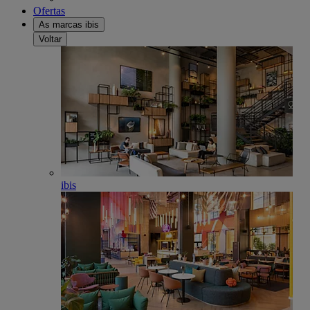
Ofertas
As marcas ibis
Voltar
ibis