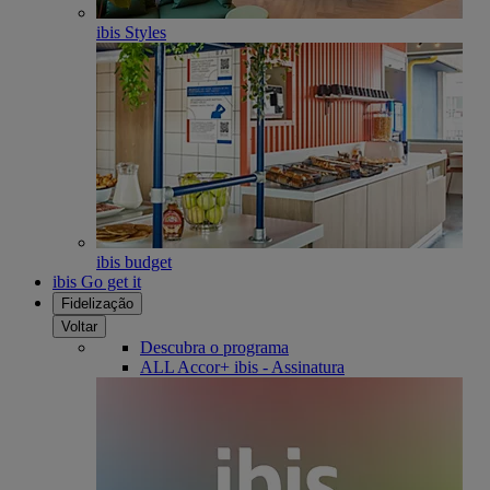
ibis Styles
ibis budget
ibis Go get it
Fidelização
Voltar
Descubra o programa
ALL Accor+ ibis - Assinatura