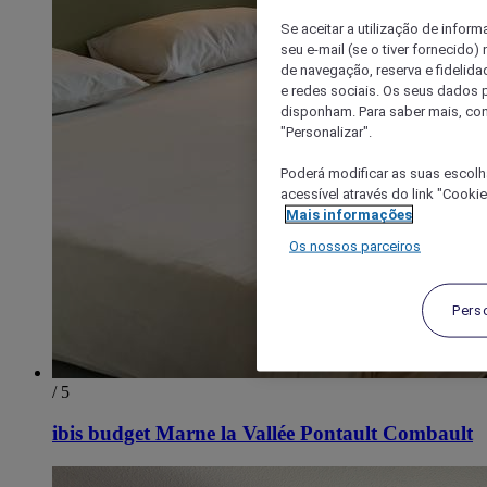
Se aceitar a utilização de inform
seu e-mail (se o tiver fornecid
de navegação, reserva e fidelidad
e redes sociais. Os seus dados
disponham. Para saber mais, con
"Personalizar".
Poderá modificar as suas escolh
acessível através do link "Cooki
Mais informações
Os nossos parceiros
Pers
/ 5
ibis budget Marne la Vallée Pontault Combault