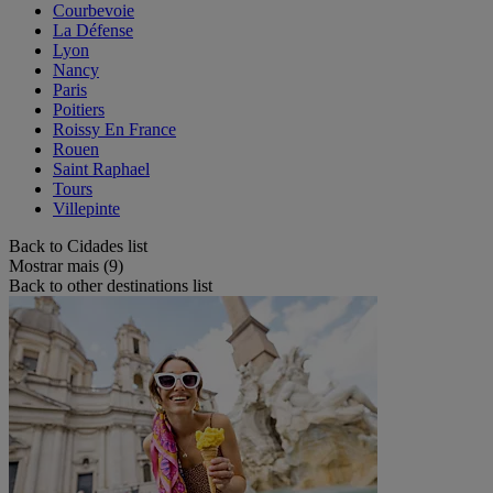
Courbevoie
La Défense
Lyon
Nancy
Paris
Poitiers
Roissy En France
Rouen
Saint Raphael
Tours
Villepinte
Back to Cidades list
Mostrar mais (9)
Back to other destinations list