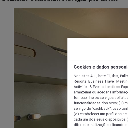
Cookies e dados pessoai
Nos sites ALL, hotelF1, ibis, Pul
Resorts, Business Travel, Meetin
Activities & Events, Limitless Ex
armazenar ou aceder a informaçõe
fornecer-lhe os serviços solicita
funcionalidades dos sites; (iii) 
serviço de "cashback", caso tenha
(vi) estabelecer um perfil dos se
cada um dos seus dispositivos (t
diferentes utilizações clicando n