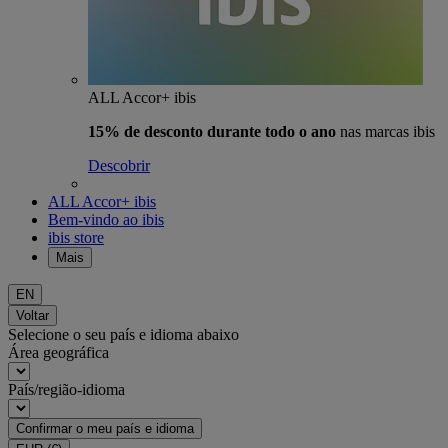
ALL Accor+ ibis
15% de desconto durante todo o ano
nas marcas ibis
Descobrir
ALL Accor+ ibis
Bem-vindo ao ibis
ibis store
Mais
EN
Voltar
Selecione o seu país e idioma abaixo
Área geográfica
País/região-idioma
Confirmar o meu país e idioma