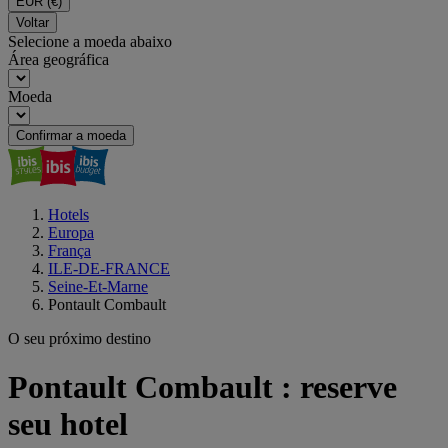
EUR
(€)
Voltar
Selecione a moeda abaixo
Área geográfica
Moeda
Confirmar a moeda
Hotels
Europa
França
ILE-DE-FRANCE
Seine-Et-Marne
Pontault Combault
O seu próximo destino
Pontault Combault : reserve
seu hotel