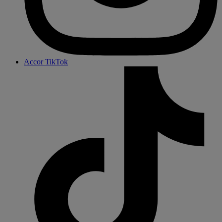
Accor TikTok