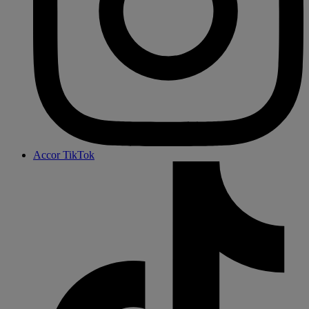
Accor TikTok