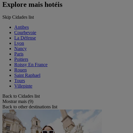
Explore mais hotéis
Skip Cidades list
Antibes
Courbevoie
La Défense
Lyon
Nancy
Paris
Poitiers
Roissy En France
Rouen
Saint Raphael
Tours
Villepinte
Back to Cidades list
Mostrar mais (9)
Back to other destinations list