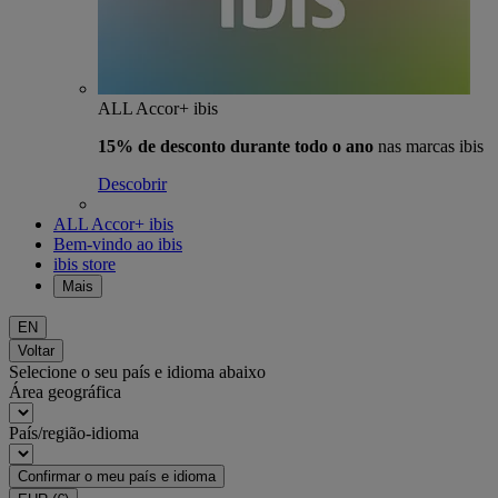
ALL Accor+ ibis
15% de desconto durante todo o ano
nas marcas ibis
Descobrir
ALL Accor+ ibis
Bem-vindo ao ibis
ibis store
Mais
EN
Voltar
Selecione o seu país e idioma abaixo
Área geográfica
País/região-idioma
Confirmar o meu país e idioma