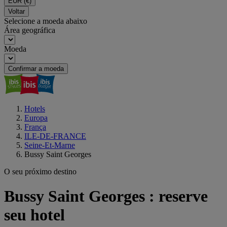
EUR
(€)
Voltar
Selecione a moeda abaixo
Área geográfica
Moeda
Confirmar a moeda
Hotels
Europa
França
ILE-DE-FRANCE
Seine-Et-Marne
Bussy Saint Georges
O seu próximo destino
Bussy Saint Georges : reserve
seu hotel