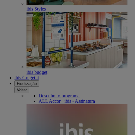
ibis Styles
ibis budget
ibis Go get it
Fidelização
Voltar
Descubra o programa
ALL Accor+ ibis - Assinatura