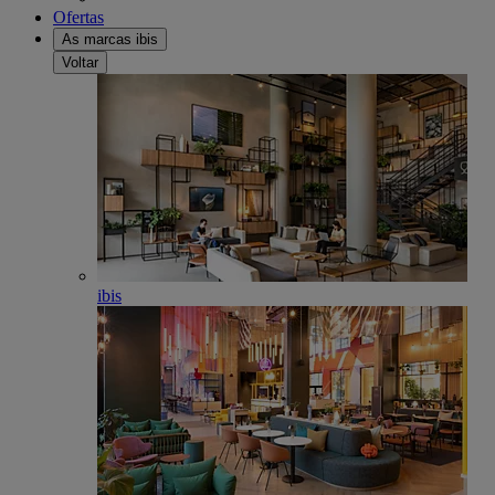
Ofertas
As marcas ibis
Voltar
ibis