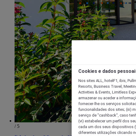
Cookies e dados pessoai
Nos sites ALL, hotelF1, ibis, Pul
Resorts, Business Travel, Meetin
Activities & Events, Limitless Ex
armazenar ou aceder a informaçõe
fornecer-lhe os serviços solicita
funcionalidades dos sites; (iii) 
serviço de "cashback", caso tenha
(vi) estabelecer um perfil dos se
/ 5
cada um dos seus dispositivos (t
diferentes utilizações clicando n