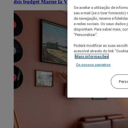
ibis budget Marne la Vallée
Se aceitar a utilização de inform
seu e-mail (se o tiver fornecid
de navegação, reserva e fidelidad
e redes sociais. Os seus dados
disponham. Para saber mais, con
"Personalizar".
Poderá modificar as suas escolh
acessível através do link "Cooki
Mais informações
Os nossos parceiros
Pers