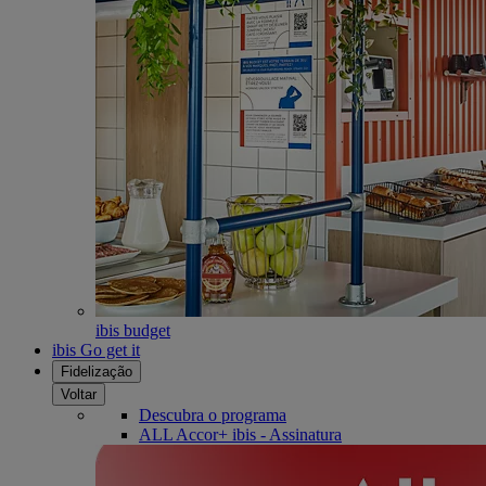
ibis budget
ibis Go get it
Fidelização
Voltar
Descubra o programa
ALL Accor+ ibis - Assinatura