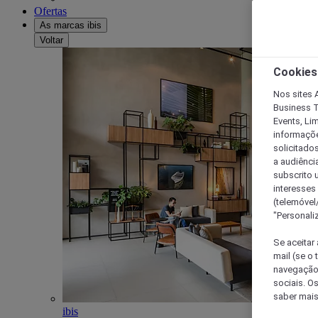
Ofertas
As marcas ibis
Voltar
Cookies
Nos sites A
Business T
Events, Li
informações
solicitados
a audiênci
subscrito u
interesses
(telemóvel
"Personaliz
Se aceitar 
mail (se o
navegação,
sociais. O
saber mais
ibis