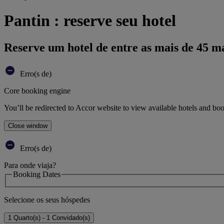
Pantin : reserve seu hotel
Reserve um hotel de entre as mais de 45 m
Erro(s de)
Core booking engine
You’ll be redirected to Accor website to view available hotels and bo
Close window
Erro(s de)
Para onde viaja?
Booking Dates
Selecione os seus hóspedes
1 Quarto(s) - 1 Convidado(s)