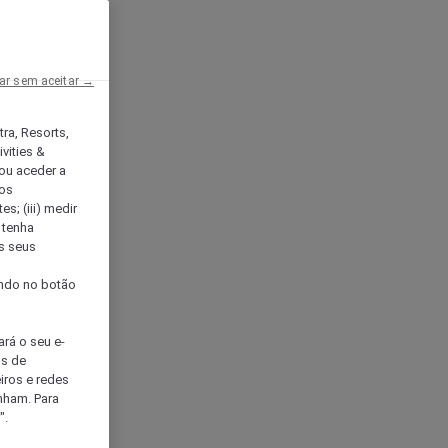
ar sem aceitar →
tra, Resorts,
vities &
ou aceder a
ços
s; (iii) medir
 tenha
os seus
s
cando no botão
ará o seu e-
os de
eiros e redes
nham. Para
".