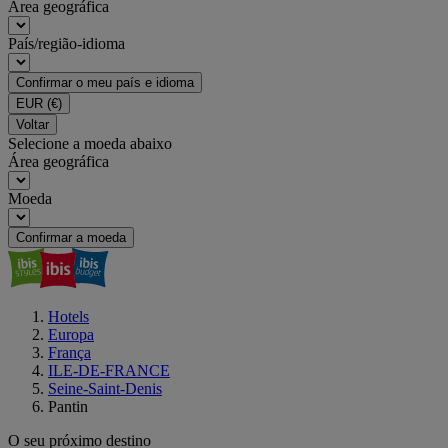
Área geográfica
País/região-idioma
Confirmar o meu país e idioma
EUR
(€)
Voltar
Selecione a moeda abaixo
Área geográfica
Moeda
Confirmar a moeda
Hotels
Europa
França
ILE-DE-FRANCE
Seine-Saint-Denis
Pantin
O seu próximo destino