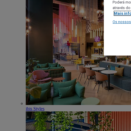
Poderá mod
através do
Mais inf
Os nossos
ibis Styles