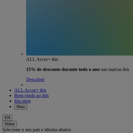
ALL Accor+ ibis
15% de desconto durante todo o ano
nas marcas ibis
Descobrir
ALL Accor+ ibis
Bem-vindo ao ibis
ibis store
Mais
EN
Voltar
Selecione o seu país e idioma abaixo