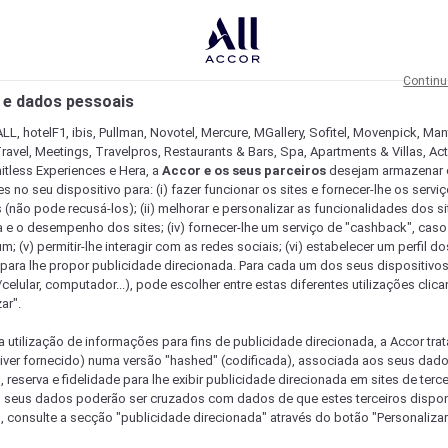
Continu
 e dados pessoais
LL, hotelF1, ibis, Pullman, Novotel, Mercure, MGallery, Sofitel, Movenpick, Man
ravel, Meetings, Travelpros, Restaurants & Bars, Spa, Apartments & Villas, Acti
mitless Experiences e Hera, a
Accor e os seus parceiros
desejam armazenar 
 no seu dispositivo para: (i) fazer funcionar os sites e fornecer-lhe os servi
 (não pode recusá-los); (ii) melhorar e personalizar as funcionalidades dos site
a e o desempenho dos sites; (iv) fornecer-lhe um serviço de "cashback", caso
m; (v) permitir-lhe interagir com as redes sociais; (vi) estabelecer um perfil d
 para lhe propor publicidade direcionada. Para cada um dos seus dispositivo
/celular, computador...), pode escolher entre estas diferentes utilizações cli
ar".
a utilização de informações para fins de publicidade direcionada, a Accor trat
 tiver fornecido) numa versão "hashed" (codificada), associada aos seus dad
 reserva e fidelidade para lhe exibir publicidade direcionada em sites de terc
s seus dados poderão ser cruzados com dados de que estes terceiros dispo
, consulte a secção "publicidade direcionada" através do botão "Personalizar