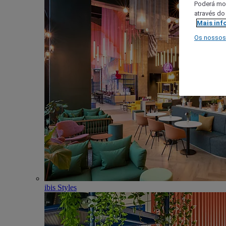
Poderá mod
através do
Mais inf
Os nossos
ibis Styles