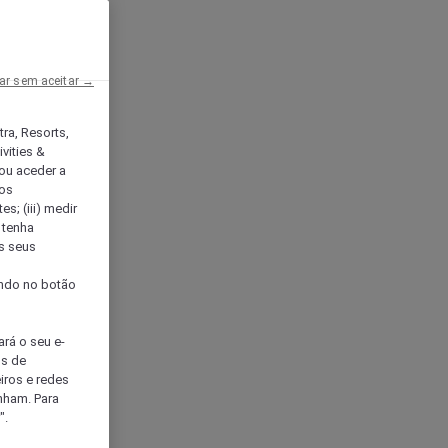
ar sem aceitar →
tra, Resorts,
vities &
ou aceder a
ços
s; (iii) medir
 tenha
os seus
s
cando no botão
ará o seu e-
os de
eiros e redes
nham. Para
".