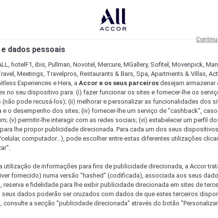
Continu
 e dados pessoais
LL, hotelF1, ibis, Pullman, Novotel, Mercure, MGallery, Sofitel, Movenpick, Man
ravel, Meetings, Travelpros, Restaurants & Bars, Spa, Apartments & Villas, Acti
mitless Experiences e Hera, a
Accor e os seus parceiros
desejam armazenar 
 no seu dispositivo para: (i) fazer funcionar os sites e fornecer-lhe os servi
 (não pode recusá-los); (ii) melhorar e personalizar as funcionalidades dos site
a e o desempenho dos sites; (iv) fornecer-lhe um serviço de "cashback", caso
m; (v) permitir-lhe interagir com as redes sociais; (vi) estabelecer um perfil d
 para lhe propor publicidade direcionada. Para cada um dos seus dispositivo
/celular, computador...), pode escolher entre estas diferentes utilizações cli
ar".
a utilização de informações para fins de publicidade direcionada, a Accor trat
 tiver fornecido) numa versão "hashed" (codificada), associada aos seus dad
 reserva e fidelidade para lhe exibir publicidade direcionada em sites de terc
s seus dados poderão ser cruzados com dados de que estes terceiros dispo
, consulte a secção "publicidade direcionada" através do botão "Personalizar