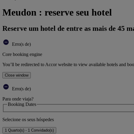
Meudon : reserve seu hotel
Reserve um hotel de entre as mais de 45 m
Erro(s de)
Core booking engine
You’ll be redirected to Accor website to view available hotels and bo
Close window
Erro(s de)
Para onde viaja?
Booking Dates
Selecione os seus hóspedes
1 Quarto(s) - 1 Convidado(s)