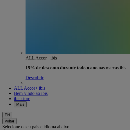
ALL Accor+ ibis
15% de desconto durante todo o ano
nas marcas ibis
Descobrir
ALL Accor+ ibis
Bem-vindo ao ibis
ibis store
Mais
EN
Voltar
Selecione o seu país e idioma abaixo