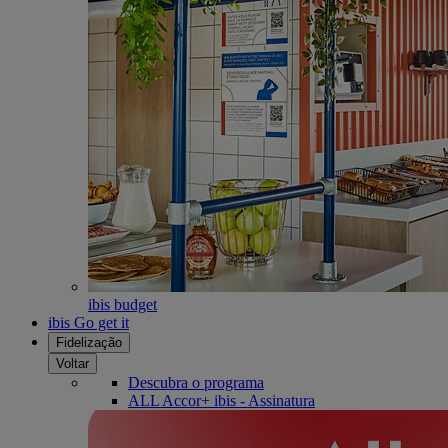
ibis budget
ibis Go get it
Fidelização
Voltar
Descubra o programa
ALL Accor+ ibis - Assinatura