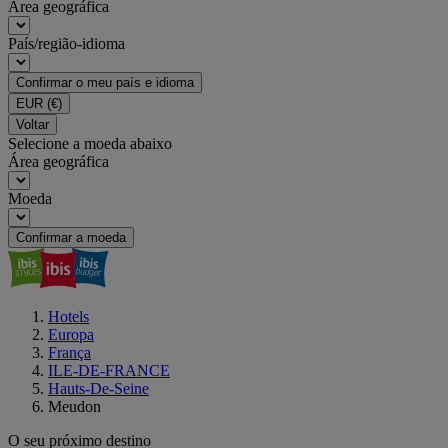
Área geográfica
País/região-idioma
Confirmar o meu país e idioma
EUR
(€)
Voltar
Selecione a moeda abaixo
Área geográfica
Moeda
Confirmar a moeda
Hotels
Europa
França
ILE-DE-FRANCE
Hauts-De-Seine
Meudon
O seu próximo destino