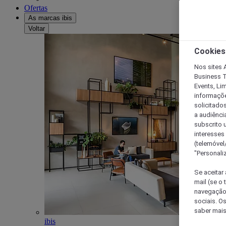
Ofertas
As marcas ibis
Voltar
Cookies
Nos sites A
Business T
Events, Li
informações
solicitados
a audiênci
subscrito u
interesses
(telemóvel
"Personaliz
Se aceitar 
mail (se o
navegação,
sociais. O
saber mais
ibis