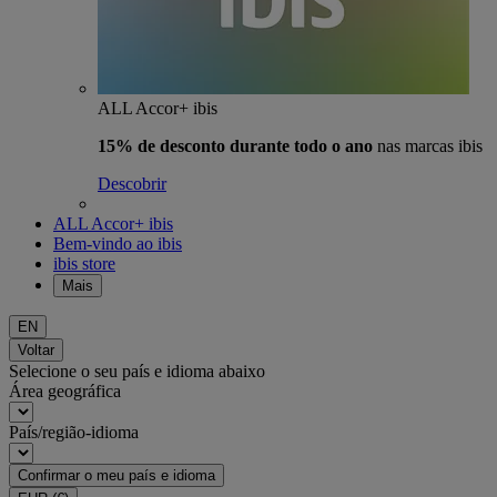
ALL Accor+ ibis
15% de desconto durante todo o ano
nas marcas ibis
Descobrir
ALL Accor+ ibis
Bem-vindo ao ibis
ibis store
Mais
EN
Voltar
Selecione o seu país e idioma abaixo
Área geográfica
País/região-idioma
Confirmar o meu país e idioma