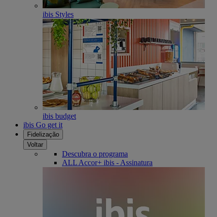
ibis Styles
ibis budget
ibis Go get it
Fidelização
Voltar
Descubra o programa
ALL Accor+ ibis - Assinatura