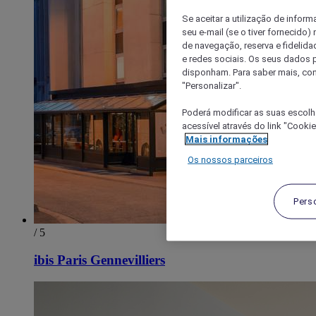
Se aceitar a utilização de inform
seu e-mail (se o tiver fornecid
de navegação, reserva e fidelidad
e redes sociais. Os seus dados
disponham. Para saber mais, con
"Personalizar".
Poderá modificar as suas escolh
acessível através do link "Cooki
Mais informações
Os nossos parceiros
Pers
/ 5
ibis Paris Gennevilliers