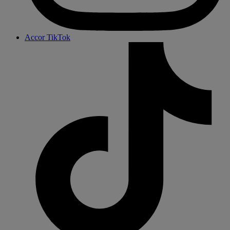
Accor TikTok