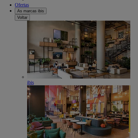
Ofertas
As marcas ibis
Voltar
ibis