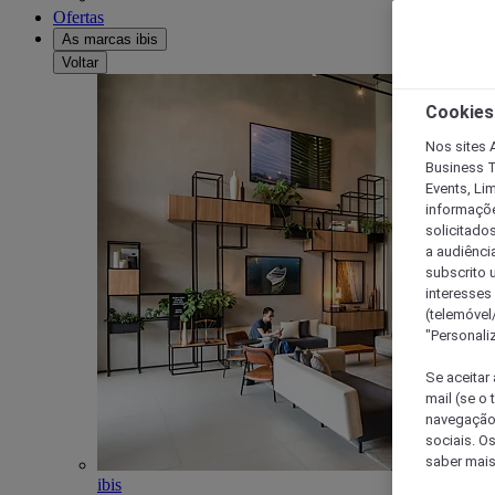
Ofertas
As marcas ibis
Voltar
Cookies
Nos sites A
Business T
Events, Li
informações
solicitados
a audiênci
subscrito u
interesses
(telemóvel
"Personaliz
Se aceitar 
mail (se o
navegação,
sociais. O
saber mais
ibis