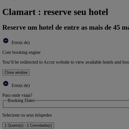
Clamart : reserve seu hotel
Reserve um hotel de entre as mais de 45 m
Erro(s de)
Core booking engine
You’ll be redirected to Accor website to view available hotels and bo
Close window
Erro(s de)
Para onde viaja?
Booking Dates
Selecione os seus hóspedes
1 Quarto(s) - 1 Convidado(s)