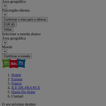
Área geográfica
País/região-idioma
Confirmar o meu país e idioma
EUR
(€)
Voltar
Selecione a moeda abaixo
Área geográfica
Moeda
Confirmar a moeda
Hotels
Europa
França
ILE-DE-FRANCE
Hauts-De-Seine
Clamart
O seu próximo destino