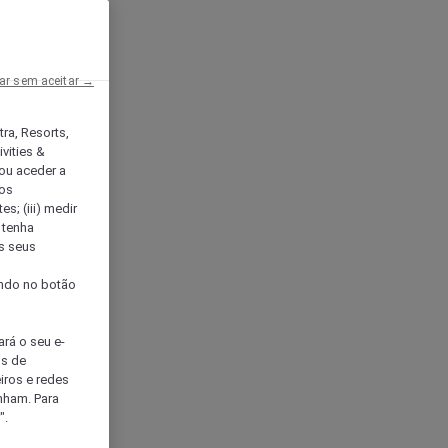
ar sem aceitar →
tra, Resorts,
vities &
ou aceder a
ços
s; (iii) medir
 tenha
os seus
s
cando no botão
ará o seu e-
os de
eiros e redes
nham. Para
".