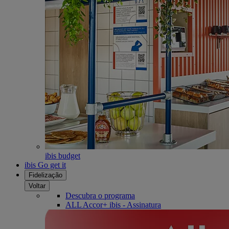
ibis budget
ibis Go get it
Fidelização
Voltar
Descubra o programa
ALL Accor+ ibis - Assinatura