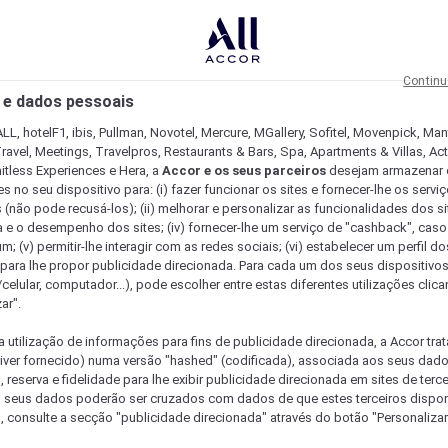
Continu
 e dados pessoais
LL, hotelF1, ibis, Pullman, Novotel, Mercure, MGallery, Sofitel, Movenpick, Man
ravel, Meetings, Travelpros, Restaurants & Bars, Spa, Apartments & Villas, Acti
mitless Experiences e Hera, a
Accor e os seus parceiros
desejam armazenar 
 no seu dispositivo para: (i) fazer funcionar os sites e fornecer-lhe os servi
 (não pode recusá-los); (ii) melhorar e personalizar as funcionalidades dos site
a e o desempenho dos sites; (iv) fornecer-lhe um serviço de "cashback", caso
m; (v) permitir-lhe interagir com as redes sociais; (vi) estabelecer um perfil d
 para lhe propor publicidade direcionada. Para cada um dos seus dispositivo
/celular, computador...), pode escolher entre estas diferentes utilizações cli
ar".
a utilização de informações para fins de publicidade direcionada, a Accor trat
 tiver fornecido) numa versão "hashed" (codificada), associada aos seus dad
 reserva e fidelidade para lhe exibir publicidade direcionada em sites de terc
s seus dados poderão ser cruzados com dados de que estes terceiros dispo
, consulte a secção "publicidade direcionada" através do botão "Personalizar