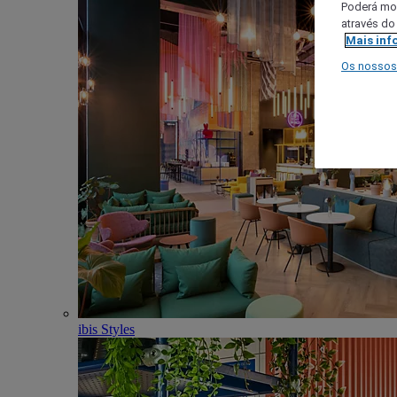
Poderá mod
através do
Mais inf
Os nossos
ibis Styles