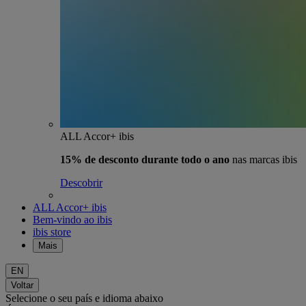
ALL Accor+ ibis
15% de desconto durante todo o ano
nas marcas ibis
Descobrir
ALL Accor+ ibis
Bem-vindo ao ibis
ibis store
Mais
EN
Voltar
Selecione o seu país e idioma abaixo